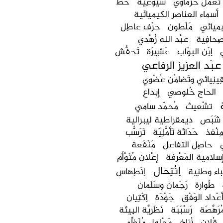
تَغَمُّل حَرْماوي
شُيُوعِيَّة
خطّ
أسماء العناصر الكيميائية
كيميائي
مَلْطون
حرْف عاطِل
ِحافِية
عبْد الله زُهْدي
اِبْن البوّاب
عَشِيرَة
تَحفُّش
عبْد العزيز الرِفاعي
ِينِيائي وتَضامُن عُضْوِي
الحاج خُلوصي
إبداع
تشْعيث
مُحمّد سامي
شَبَص
ديمقراطية ليبرالية
ِنْفذ
حَدَاثَة تَأَمُّلِيّة
تَرَسُّب
حاصِل التفاعل
مَنْفَعة
سلامية المَعْرِفة
إعْلان مُتَوْأم
اِنْتِحال
باء وطنِية
اِنْطِهاس
طُوارة
رَجَمان وسَلَمان
عْداد الوَفْق
جَوْدَة
اِكْتِيان
ُرَهَّصَة
رَسْبَبَة
نَظَرِيَّة البِيئة