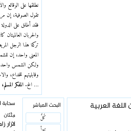
نطلقها على الوقائع وا
تقول الصوفية، إن مر
فقد أطلق على الدولة ا
والحربان العالميتان كا
تركة هذا الرجل المر
المعنى واحد، إن للشم
ولكن الشمس واحدة، 
وقابليتهم للخداع، وال
… الخ.
المفكر المسلم
اللغة العربية
سحابة ال
البحث المباشر
مِئْثان
كُلُّ
لازار ز
تبوأ