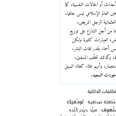
لأحداث أو الحالات النفسية، كما
ض العالم الإسلامي ليس خافيا،
لعثمانية الرجل المريض،
نتا من أجل التنازع على توزيع
يض، العبارات كثيرة ولكن
س أسماء بقدر لغات البشر،
وكذلك تخلّف المسلمين،
استعمار، وأنهم غثاء كغثاء السيل
، جودت السعيد
.
كلمات الدلالية
لودْفيك
مُناقلة صِحافية
امنْهوف
سيِّد حيْدر كُنْدِه