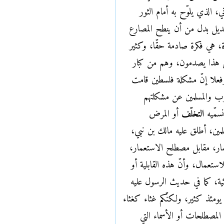
، الذي يلوّح به أمام الثور
منديل بدل من أن ينطح المصارع
، هي فكرة صادمة حقّا، وكثير
ي هذا يصدمون، وهم من كبار
وفعلا إنّ مشكلة فلسطين قامت
ب والمسلمين عن مشكلتهم
نسمّيه
التخلّف
أو المرض
مين، أطلق عليه مالك بن نبي،
عمار، مقابل مصطلح الاستعمار،
لاستعمال، وأنّ هذه القابلية أو
ائية، كما في حديث الرسول عليه
 يومئذ كثير، ولكنّكم غثاء كغثاء
المصطلحات أو الأسماء التي