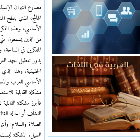
مصارع الثيران الإسباني
الهائج، الذي ينطح ال
الأساسي، وهذه الفكرة
من الذين يسمعون منّ
المفكرين في الساحة، 
بدور تعطيل جهد العر
الحقيقية. وهذا الذي 
الأساسي للعرب والمسل
مشكلة القابلية للاست
فأبرز مشكلة القابلية ل
التخلّف أو الحالة الغث
الصلاة والسلام: وأنتم
السيل. المشكلة ليست 