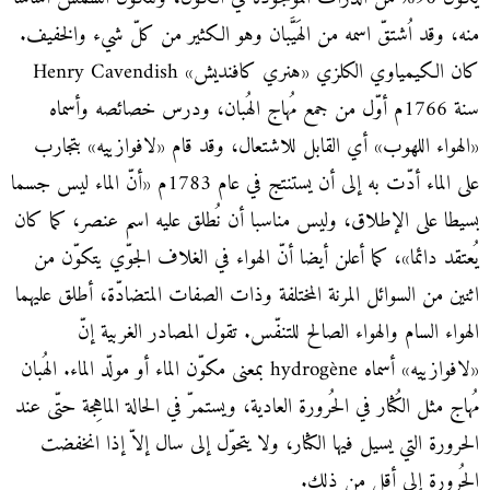
منه، وقد اُشتقّ اسمه من الهَيَّبان وهو الكثير من كلّ شيء والخفيف.
كان الكيمياوي الكلزي «هنري كافنديش» Henry Cavendish
سنة 1766م أوّل من جمع مُهاج الهُبان، ودرس خصائصه وأسماه
«الهواء اللهوب» أي القابل للاشتعال، وقد قام «لافوازييه» بتجارب
على الماء أدّت به إلى أن يستنتج في عام 1783م «أنّ الماء ليس جسما
بسيطا على الإطلاق، وليس مناسبا أن نُطلق عليه اسم عنصر، كما كان
يُعتقد دائما»، كما أعلن أيضا أنّ الهواء في الغلاف الجوّي يتكوّن من
اثنين من السوائل المرنة المختلفة وذات الصفات المتضادّة، أطلق عليهما
الهواء السام والهواء الصالح للتنفّس. تقول المصادر الغربية إنّ
«لافوازييه» أسماه hydrogène بمعنى مكوّن الماء أو مولّد الماء. الهُبان
مُهاج مثل الكُثار في الحُرورة العادية، ويستمرّ في الحالة الماهِجة حتّى عند
الحرورة التي يسيل فيها الكثار، ولا يتحوّل إلى سال إلاّ إذا انخفضت
الحُرورة إلى أقل من ذلك.