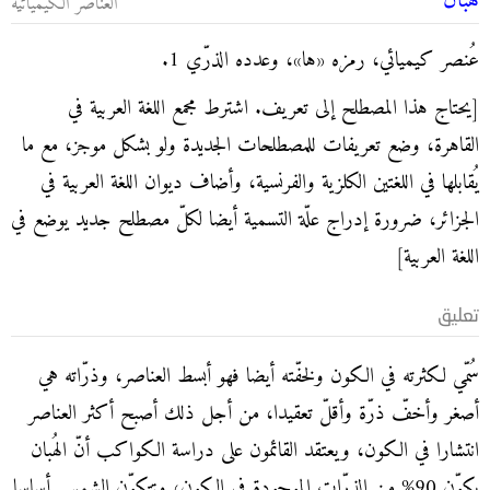
هُبان
العناصر الكيميائية
عُنصر كيميائي،
رمزه «ها»، وعدده الذرّي 1.
[يحتاج هذا المصطلح إلى تعريف. اشترط مجمع اللغة العربية في
القاهرة، وضع تعريفات للمصطلحات الجديدة ولو بشكل موجز، مع ما
يُقابلها في اللغتين الكلزية والفرنسية، وأضاف ديوان اللغة العربية في
الجزائر، ضرورة إدراج علّة التسمية أيضا لكلّ مصطلح جديد يوضع في
اللغة العربية]
تعليق
سُمّي لكثرته في الكون ولخفّته أيضا فهو أبسط العناصر، وذرّاته هي
أصغر وأخفّ ذرّة وأقلّ تعقيدا، من أجل ذلك أصبح أكثر العناصر
انتشارا في الكون، ويعتقد القائمون على دراسة الكواكب أنّ الهُبان
يكوّن 90% من الذرّات الموجودة في الكون، وتتكوّن الشمس أساسا