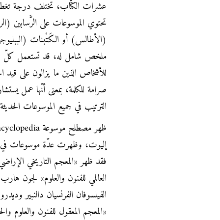
عشرات الكتّاب، تختلف درجة تغطي
تحتوي الموسوعات على الرَّسابين (الر
(الأطالس) أو الكَتْبنات (الببليوجر
ملخص شامل له، قد تستعمل كلّ هذه 
للأشخاص الذين ما يزالون على قيد ال
صرامة للكلمة، بمعنى أنّها عمل يس
الترتيب في جميع الموسوعات الحديثة
إليوت، وظهرت عدّة موسوعات في الق
«المعجم المعقول للفنون والعلوم وال