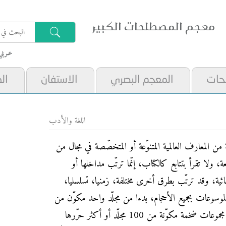
معجم المصطلحات الكبير
عـربي
حات
المعجم البصري
الاستفان
ال
اللغة والأدب
من المعارف العالمية المتنوّعة أو المتخصّصة في مجال من
، ولا تقرأ بتتابع كالكتاب، إنّما ترتّب مداخلها أو
هجائية، وقد ترتّب بطرق أخرى مختلفة، زمنيا، تسلسليا،
موسوعات بجميع الأحجام، بدءا من مجلّد واحد مكوّن من
200 صفحة كتبه شخص واحد إلى مجموعات ضخمة مكوّنة من 100 مجلّد أو أكثر حرّرها