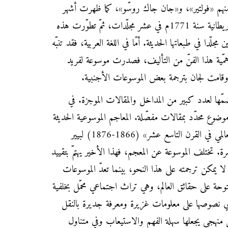
 منهم «فولتير»، و«جان جاك روسّو»، كما ظهرت أشهر
الموسوعات في العالم هي الموسوعة البريطانية سنة 1771م في عشر مجلّدات، ثمّ تطوّرت هذه
لّدا في طبعاتها الحديثة. أمّا في اللغة العربية، فقد تنبّه
أهمّية هذا الفنّ من التأليف، فصدرت موسوعة لفريد
امت لجان بترجمة بعض الموسوعات الأجنبية.
ّها لعدد كبير من المداخل والمقالات الموجزة. في
وضوع محدّد بمقالات مفصّلة. المعاجم الموسوعية الحديثة
والموسوعات مثل «المعجم الكبير العالمي في القرن التاسع عشر» (1866-1876) لبيير
ة. تختلف الموسوعة عن المعجم، فهذا الأخير يهتمّ بتقييد
لا يمكن ترجمته على هذا النحو، بينما تعدّ الموسوعات
توحة على حقائق العالم، وهي تراث اجتماعي محمّل بخلفية
وي نصوصها على معلومات غزيرة ومعرفة جديرة بالنقل
منهجي يجعلها سهلة الفهم والاستيعاب وفي متناول