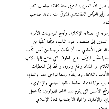
الأرب في فنون الأدب»، وأحمد بن فضل الله العمري، المتوفّى سنة 749، صاحب كتاب
«مسالك الأبصار في ممالك الأمصار»، وأبو العبّاس القلقشندي المتوفّى سنة 821، صاحب
ا».
عة في الصناعة الإنشائية، وأجمع الموسوعات الأدبية
 التدوين إلى منتصف القرن التاسع، مؤلّفة كلّها من
 الغرض الأساسي منها أن تكون مرجعا من أجل كتّاب
فيها لخّص المؤلّف جميع المعارف التي يحتاج إليها الكاتب
 بالكلام عن المداد والقلم والورق والخطّ إلى المعطيات
والأدب والبلاغة. وهو يقدّم وصفا لنواحي مصر والشام،
بمصر، موليا اهتماما خاصّا لنظامها السياسي والإداري،
ضّح الأسس التي يقوم عليها نشاط الدواوين، ممّا يجعل
خ، والإدارة، والحياة الاجتماعية للعالم الإسلامي
الثامن.