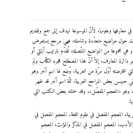
ة في معارفها وعلومها، لأنّ الموسوعة تهدف إلى جمع وتقديم
مات حول مواضيع متعدّدة وشاملة، فهي مرجع يستعرض
 هي مجموعة من المواضيع المتّصلة، تُقدّم بترتيب أبتثي أو
ائرة المعارف، إلاّ أنّ هذا المصطلح هجره الكتّاب ولم
التي اقترضته أوّل مرّة من العربية. وُضع لها اسم آخر وهو
 وبقي حبيس بعض المراجع العربية. ثمّة اسم آخر قد ظهر
 وهو «المعجم المفصّل»، وقد حملته بعض الكتب التي
:
بية، المعجم المفصل في علوم اللغة، المعجم المفصل في
والأدب، المعجم المفصل في المذكر والمؤنث، المعجم