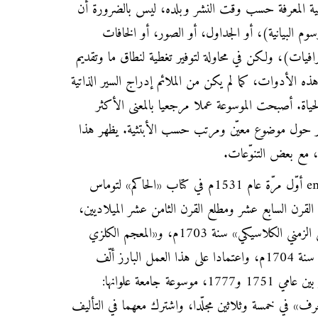
ة المعرفة حسب وقت النشر وبلده، ليس بالضرورة أن
سوم البيانية)، أو الجداول، أو الصور، أو الخافات
افيات)، ولكن في محاولة لتوفير تغطية لنطاق ما وتقديم
الأدوات، كما لم يكن من الملائم إدراج السير الذاتية
حياة. أصبحت الموسوعة عملا مرجعيا بالمعنى الأكثر
تشار حول موضوع معيّن ومرتب حسب الأبتثية. يظهر هذا
، مع بعض التنوّعات.
ظهر مصطلح موسوعة encyclopedia أوّل مرّة عام 1531م في كتاب «الحاكم» لتوماس
رن السابع عشر ومطلع القرن الثامن عشر الميلاديين،
فقد ظهر «المعجم التاريخي الإراضي الزمني الكلاسيكي» سنة 1703م، و«المعجم الكلزي
العالمي للفنون والعلوم» لجون هارب سنة 1704م، واعتمادا على هذا العمل البارز ألّف
الفيلسوفان الفرنسيان دالنبير وديدرو بين عامي 1751 و1777، موسوعة جامعة علوانها:
حرف» في خمسة وثلاثين مجلّدا، واشترك معهما في التأليف