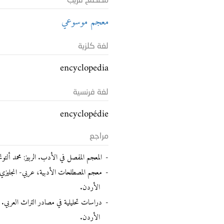
مصطلح قريب
معجم موسوعي
لغة كلزية
encyclopedia
لغة فرنسية
encyclopédie
مراجع
المعجم المفصل في الأدب. الربيز: محمد ألتونجي. دار الكت
الأردن.
الأردن.