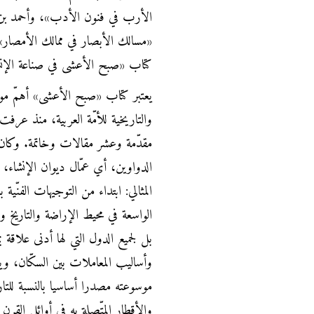
كتاب «صبح الأعشى في صناعة الإنش
يعتبر كتاب «صبح الأعشى» أهمّ موسو
والتاريخية للأمّة العربية، منذ عرفت
مقدّمة وعشر مقالات وخاتمة. وكان
الدواوين، أي عمّال ديوان الإنشاء، و
المثالي: ابتداء من التوجيهات الفنّية
الواسعة في محيط الإراضة والتاريخ 
بل لجميع الدول التي لها أدنى علاقة 
وأساليب المعاملات بين السكّان، ويو
موسوعته مصدرا أساسيا بالنسبة للتاري
والأقطار المتّصلة به في أوائل القرن 