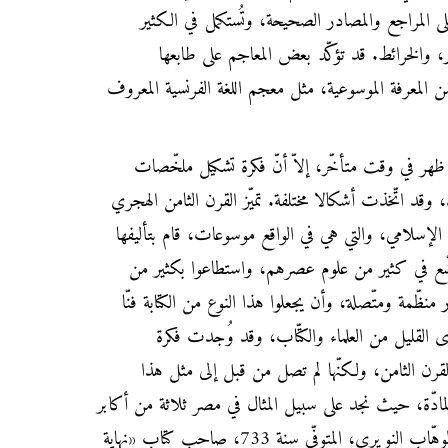
لى المراجع والمصادر الصحيحة، وتُستكمل في الكثير
، والخرائط. قد تؤكّد بعض المعاجم على طابعها
 المعرفة الموسوعية، مثل معجم اللغة الفرنسية المعروف
ظهر في وقت متأخّر، إلاّ أنّ فكرة تشكيل ملخّصات
وقد اتّخذت أشكالا مختلفة. تميّز القرن الثامن الهجري
لإسلامي، والتي هي في الواقع موسوعات، قام بتأليفها
لتوسّع في كثير من علوم عصرهم، واستطاعوا بكثير من
منظّمة ومتّصلة، وأن يجعلوا هذا النوع من الكتابة فنّا
القليل من العلماء والكتّاب، وقد وُجدت فكرة
قرن الثامن، ولكنّها لم تصل من قبل إلى مثل هذا
المادّة، حيث نجد على سبيل المثال في مصر ثلاثة من أكابر
العلماء والكتّاب؛ هم: أحمد بن عبد الوهّاب النويري، المتوفّى سنة 733، صاحب كتاب «نهاية