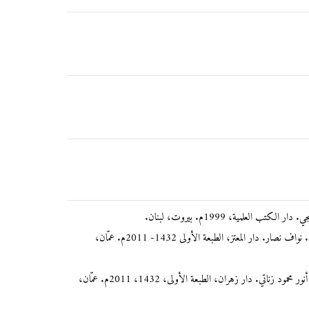
ب العلمية، 1999م. بيروت، لبنان.
معجم المصطلحات الأدبية، عربي- انجليزي. نواف نصار. دار المعتز، الطبعة الأولى 1432- 2011م. عمّان،
دراسات تحليلية في مصادر التراث العربي. أنور محمود زناتي. دار زهران، الطبعة الأولى، 1432، 2011م. عمّان،