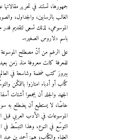
جمهورها، تستند في تحرير مقالاتها ع
الغالب بالرسابين، والجداول، والصور
الموسوعي، لذلك تسعى لتقديم قدر من
باسم «لاروس الصغير».
على الرغم من أنّ مصطلح الموسوعة 
للمعرفة كانت معروفة منذ زمن بعيد، 
ببروز كتب ضخمة وشاسعة في العالم ا
كتّاب أو أدباء امتازوا بالتمكّن وا
الجهد والجلد أن يجمعوا أشتات أسفار 
خاصّا، لا يستطيع أن يضطلع به سوى 
الموسوعات في الأدب العربي قبل ال
التوسّع في النوع، وهذا التبسّط في 