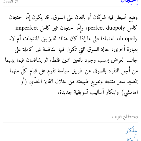
اِحْتِجان
الاقتصاد
وضع تسيطر فيه شركتان أو بائعان على السوق. قد يكون إمّا احتجان
كامل perfect duopoly، وإمّا احتجان غير كامل imperfect
duopoly، اعتمادا على ما إذا كان هناك تمايز بين المنتجات أم لا.
بعبارة أخرى، حالة السوق التي تكون فيها المنافسة غير كاملة على
جانب العرض بسبب وجود بائعين اثنين فقط. ثم يتنافسان فيما بينهما
من أجل التفرد بالسوق عن طريق سياسة تقوم على قيام كلّ منهما
بتحديد سعر منتجه وتنويع طبيعته من خلال التمايز الحدّي (أو
الهامشي) وابتكار أساليب تسويقية جديدة.
مصطلح قريب
حِلْكار