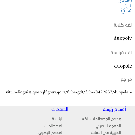
اِحْتِكار
مُحاكرة
لغة كلزية
duopoly
لغة فرنسية
duopole
مراجع
vitrinelinguistique.oqlf.gouv.qc.ca/fiche-gdt/fiche/8422837/duopole
أقسام رئيسة
الصفحات
معجم المصطلحات الكبير
الرئيسة
المعجم البصري
المصطلحات
العربية في اللغات
المعجم البصري