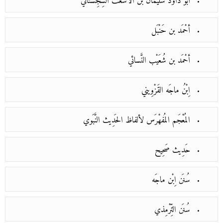
أبو داوُد سُلَيْمان بن الأشعث السِّجِسْتاني
أحْمَد بن حَنْبَل
أحْمَد بن شُعَيْب النَّسائي
اِبْنُ ماجَه القَزْوِيني
المُعْجَم المُفهْرَس لألفاظ الحَدِيث النَّبَوي
حَدِيث صَحِيح
سُنَن اِبْن ماجَه
سُنَن التِّرْمِذي