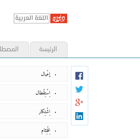
الرئيسة
المصطل
إعْبال
اِسْتِقْطال
اِشْتِكار
اِقْتِثام