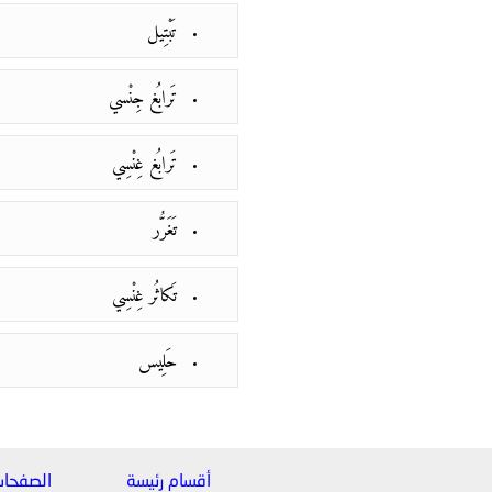
تَبْتِيل
تَرابُغ جِنْسي
تَرابُغ غِنْسِي
تَغَرُّر
تَكاثُر غِنْسِي
حَلِيس
أقسام رئيسة
الصفحا