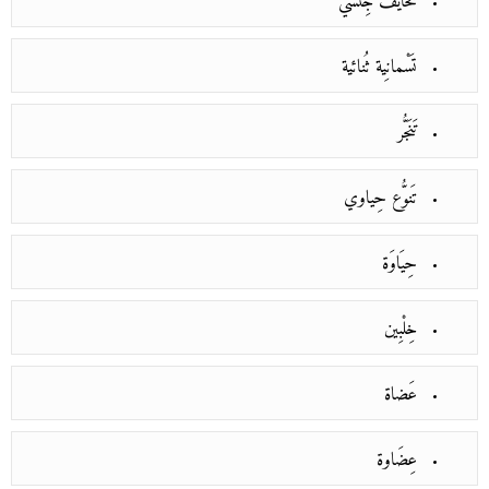
تَخايُف جِنْسي
تَسْمانِية ثُنائية
تَنَجُّر
تَنوُّع حِياوي
حِيَاوَة
خِلْبِين
عَضاة
عِضَاوة