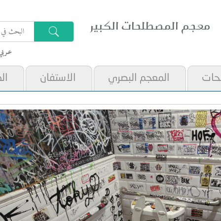
معجم المصطلحات الكبير
عـربي
حات
المعجم البصري
الاستفان
ال