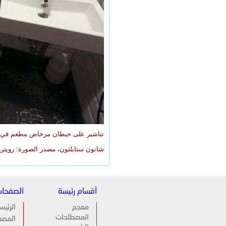
شانون ستابلتون، مصدر الصورة: رويترز
أقسام رئيسة
الصفحا
معجم
الرئيس
المصطلحات
المصط