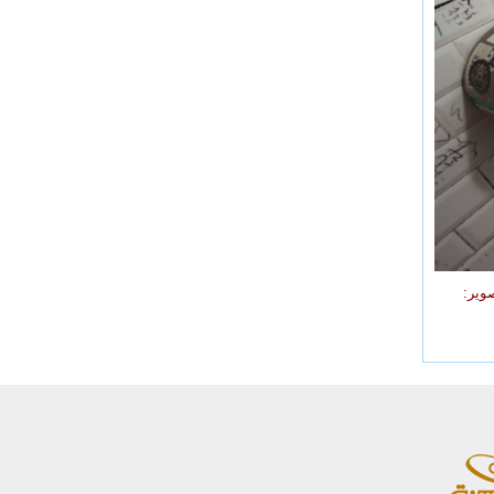
كلين بورنو في نيويورك، الولايات المتحدة، سنة 2015م. تصوير: