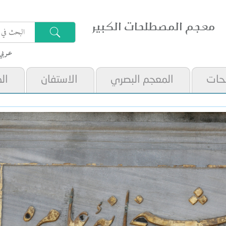
معجم المصطلحات الكبير
عـربي
حات
المعجم البصري
الاستفان
ال