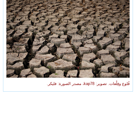
فُلوع وفِلْعات. تصوير: kap78، مصدر الصورة: فليكر.