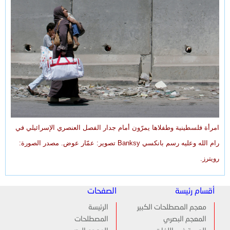
امرأة فلسطينية وطفلاها يمرّون أمام جدار الفصل العنصري الإسرائيلي في
رام الله وعليه رسم بانكسي Banksy تصوير: عمّار عوض. مصدر الصورة:
رويترز.
أقسام رئيسة
الصفحات
معجم المصطلحات الكبير
الرئيسة
المعجم البصري
المصطلحات