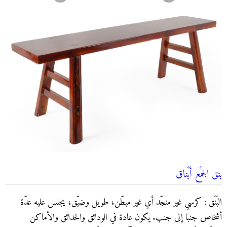
بنق الجمْع أبْناق
البَنَق : كرسي غير منجّد أي غير مبطّن، طويل وضيّق، يجلس عليه عدّة
أشخاص جنبا إلى جنب. يكون عادة في الودائق والحدائق والأماكن