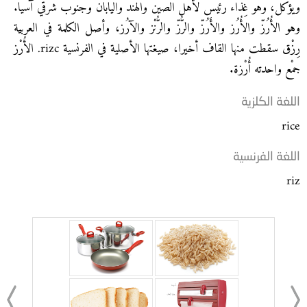
ويؤكل، وهو غِذاء رئيس لأهل الصين والهند واليابان وجنوب شرقي آسيا.
وهو الأُرُزّ والأُرُز والأَرُزّ والرُّزّ والرُّنْز والآرُز، وأصل الكلمة في العربية
رِزْق سقطت منها القاف أخيرا، صيغتها الأصلية في الفرنسية rizc. الأُرْز
جمْع واحدته أُرْزة.
اللغة الكلزية
rice
اللغة الفرنسية
riz