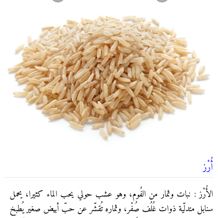
أُرْز
الأُرْز : نبات وثمار من الفُوم، وهو عشب حولي يحب الماء كثيرا، يحمل
سنابل متدلّية ذوات غُلُف صُفْر، وثماره تُقشّر عن حبّ أبيض صغير يُطبخ