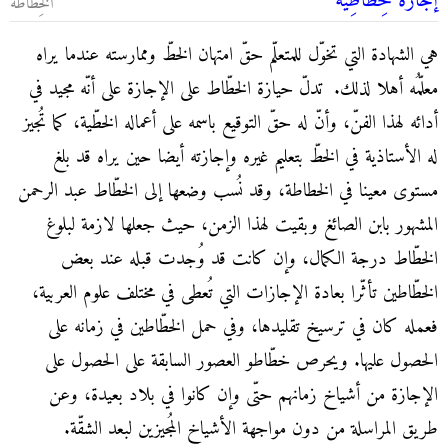
إجازة خِطاطِية
الخِطاطة
هي الشهادة التي تخوّل للمتعلّم حقّ امتهان الخطّ وممارسته عندما يراه
معلّمُه أهلا لذلك.
تدلّ حيازة الخطّاط على الإجازة على أنّه مجيد في
أدائه لهذا الفنّ، وأنّ له حقّ التوقيع باسمه على أعماله الخطّية، كما تُجيز
له الأستاذية في الخطّ بتعليم غيره وإجازته أيضا حين يراه قد بلغ
مستوى معينا في الخطاطة، وقد نُسب وضعها إلى الخطّاط عبد الرحمن
المشهور بابن الصائغ وبقيت لهذا الزمن، حيث
جعلها لازمة لبلوغ
الخطّاط درجة الكمال، وإن كانت قد وُجدت قبله عند بعض
الخطّاطين تأثّرا بعادة الإجازات التي تُعطى في مختلف علوم العربية،
فعمله كان في ترسيخ تقليدها، وفي حمل الخطّاطين في زمانه على
الحصول عليها. و
يحرص خطّاطو العصور السابقة على الحصول على
الإجازة من أشياخ زمانهم حتّى وإن كانوا في بلاد بعيدة، وعن
طريق المراسلة من دون مواجهة الأشياخ المُجيزين لبعد الشقّة.