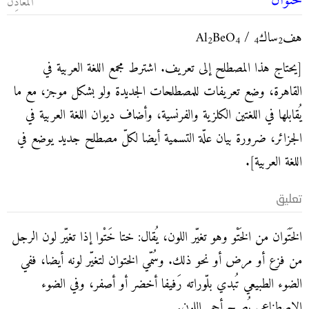
خَتَوان
المَعادِن
هف
ساك
/ Al
BeO
2
4
4
2
[يحتاج هذا المصطلح إلى تعريف. اشترط مجمع اللغة العربية في
القاهرة، وضع تعريفات للمصطلحات الجديدة ولو بشكل موجز، مع ما
يُقابلها في اللغتين الكلزية والفرنسية، وأضاف ديوان اللغة العربية في
الجزائر، ضرورة بيان علّة التسمية أيضا لكلّ مصطلح جديد يوضع في
اللغة العربية].
تعليق
الخَتَوان من الخَتْو وهو تغيّر اللون، يُقال: ختا خَتْوا إذا تغيّر لون الرجل
من فزع أو مرض أو نحو ذلك. وسُمّي الختوان لتغيّر لونه أيضا، ففي
الضوء الطبيعي تُبدي بلّوراته رَفيفا أخضر أو أصفر، وفي الضوء
الاصطناعي يُصبح أحمر اللون.