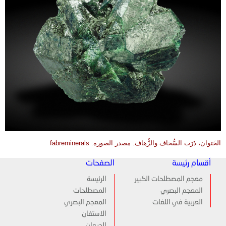
الخَتوان، ذَرَب السُّخاف والزُّهاف. مصدر الصورة: fabreminerals
أقسام رئيسة
الصفحات
معجم المصطلحات الكبير
الرئيسة
المعجم البصري
المصطلحات
العربية في اللغات
المعجم البصري
الاستفان
الديوان