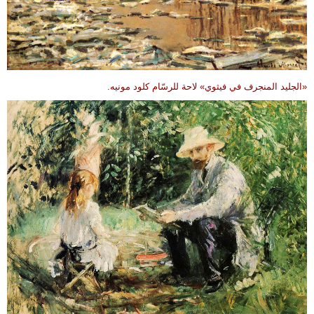
«الجليد المنجرف في فيثوي» لاحة للرسّام كلود مونيه.