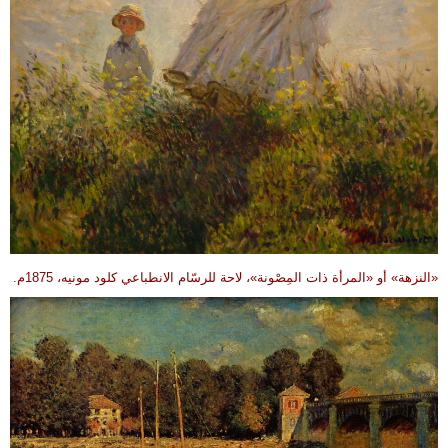
«النزهة» أو «المرأة ذات المِصْونة»، لاحة للرسّام الانطباعي كلود مونيه، 1875م.