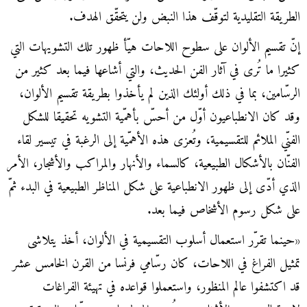
الطريقة التقليدية لتوقّف هذا النبض ولن يتحقّق الهدف.
إنّ تقسيم الألوان على سطوح اللاحات هيّأ ظهور تلك التشويهات التي
كثيرا ما تُرى في آثار الفن الحديث، والتي أشاعها فيما بعد كثير من
الرسّامين، بما في ذلك أولئك الذين لم يأخذوا بطريقة تقسيم الألوان،
وقد كان الانطباعيون أوّل من أحسّ بأهمّية التشويه تحقيقا للشكل
الفنّي الملائم للتقسيمية، وتُعزى هذه الأهمّية إلى الرغبة في تيسير لقاء
الفنّان بالأشكال الطبيعية، كالسماء والأنهار والمراكب والأشجار، الأمر
الذي أدّى إلى ظهور الانطباعية على شكل المناظر الطبيعية في البدء ثمّ
على شكل رسوم الأشخاص فيما بعد.
«حينما تقرّر استعمال أسلوب التقسيمية في الألوان، أخذ يتلاشى
تمثيل الفراغ في اللاحات، كان رسّامي فرنسا من القرن الخامس عشر
قد اكتشفوا عالم المنظور، واستعملوا قواعده في تهيئة الفراغات