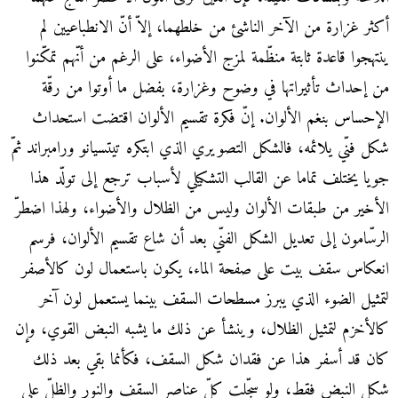
أكثر غزارة من الآخر الناشئ من خلطهما، إلاّ أنّ الانطباعيين لم
ينتهجوا قاعدة ثابتة منظّمة لمزج الأضواء، على الرغم من أنّهم تمكّنوا
من إحداث تأثيراتها في وضوح وغزارة، بفضل ما أوتوا من رقّة
الإحساس بنغم الألوان. إنّ فكرة تقسيم الألوان اقتضت استحداث
شكل فنّي يلائمه، فالشكل التصويري الذي ابتكره تيتسيانو ورامبراند ثمّ
جويا يختلف تماما عن القالب التشكيلي لأسباب ترجع إلى تولّد هذا
الأخير من طبقات الألوان وليس من الظلال والأضواء، ولهذا اضطرّ
الرسّامون إلى تعديل الشكل الفنّي بعد أن شاع تقسيم الألوان، فرسم
انعكاس سقف بيت على صفحة الماء، يكون باستعمال لون كالأصفر
لتمثيل الضوء الذي يبرز مسطحات السقف بينما يستعمل لون آخر
كالأخزم لتمثيل الظلال، وينشأ عن ذلك ما يشبه النبض القوي، وإن
كان قد أسفر هذا عن فقدان شكل السقف، فكأنما بقي بعد ذلك
شكل النبض فقط، ولو سجّلت كلّ عناصر السقف والنور والظلّ على