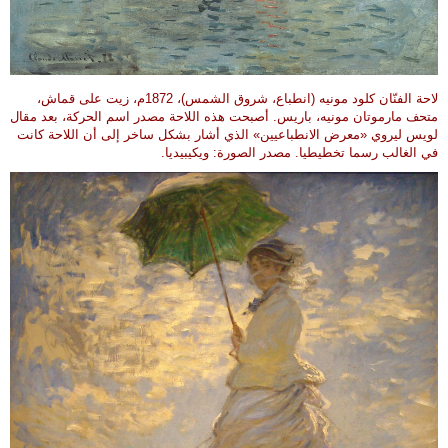
لاحة الفنّان كلود مونيه (انطباع، شروق الشمس)، 1872م، زيت على قماش،
متحف مارموتان مونيه، باريس. أصبحت هذه اللاحة مصدر اسم الحركة، بعد مقال
لويس ليروي «معرض الانطباعيين» الذي أشار بشكل ساخر إلى أن اللاحة كانت
في الغالب رسما تخطيطيا. مصدر الصورة: ويكيبيديا.