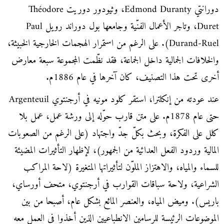
دورانتي Edmond Duranty، وثيودور دوريت Théodore
Duret، وتاجر الأعمال الفنّية وجامعها بول دوراند رويل Paul
Durand-Ruel). على الرغم من استمرار الهجمات الخارجية الخبيثة،
والخلافات الجمالية داخل الجماعة، فقد نظّمت المجموعة سبعة معارض
أخرى تحت هذا التصنيف، كان آخرها في عام 1886م.
عند عودته من إنكلترا، استقر كلود مونيه في أرجنتوي Argenteuil
حتى عام 1878م. على متن قارب حوّله إلى ورشة عمل، عمل بلا
كلل على الفكرة، وبحث بكلّ جدّ واجتهاد (على الرغم من الصعوبات
المالية وردود الفعل العدائية من الجمهور)، لإظهار التأثيرات المضيئة
للسماء والمياه، والاهتزاز الملوّن لتأثيراتها المتغيرة (لاحة المراكب
الشراعية، ولاحة سباقات القوارب في أرجنتوي، متحف أورساي،
باريس). وميض المياه، والعنصر المائع بشكل عام، أصبحا من بين
الموضوعات الرئيسة للرسامين الانطباعيين الذين أخذوا في العمل معه