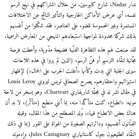
ندار Nadar، شارع كابوسين. من خلال اشتراكهم في نهج الرسم
نفسه، أي عرض الأماكن الخارجية والتأثير الناتج عن الاختلافات
المستمرة وغير المحسوسة للضوء على العناصر، فقد شكّلوا من أنفسهم
بذلك شركة محدودة لمواجهة استبعادهم المنهجي من المعارض الرسمية.
لقد صنعت لهم هذه التظاهرة الفنّية فضيحة مدّوية، وأعطت فرصة
مجّانية لنقّاد الترسيم أو فنّ الرسم، (الذين لم يروا في هذه اللاحات
سوى الجلبة التي بدت وكأنها «أعلنت الحرب على الجمال») لإظهار
استهزائهم واحتقارهم، يصرح الصحافي لويس ليروي Louis Leroy
في مقال نُشر له في مجلّة شاريفاري Charivari، وهو يسخر من لاحة
مونيه: «انطباع، كنت متأكّدا منه، بما أنني منطبع (متأثّر)، لا بد أن
هناك بعض الانطباع فيها». وُلد المصطلح من هذا المقال، وقبله
الفنّانون أنفسهم، ودائرتهم الصغيرة من الهواة على الفور (بما في ذلك
النقّاد الطليعيون جول كاستانياري Jules Castagnary، وإدموند