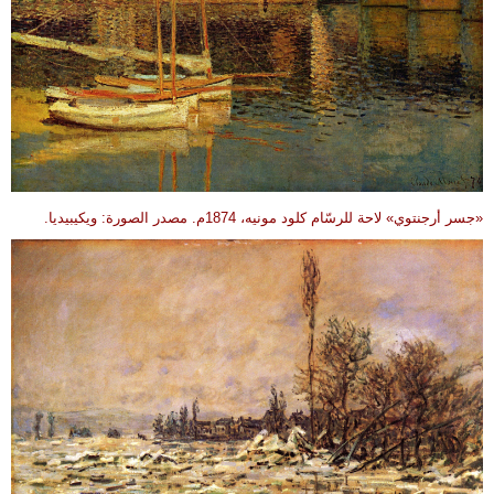
«جسر أرجنتوي» لاحة للرسّام كلود مونيه، 1874م. مصدر الصورة: ويكيبيديا.