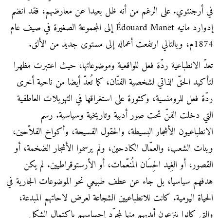
في أرجنتوي. على الرغم من أنه ظل بعيدا عن معارضهم، فقد انضم
إدوارد مانيه Édouard Manet إلى المجموعة الصغيرة في صيف عام
1874م، وبالتالي ارتفعت أعماله إلى مستوى جديد من الألق.
تعدّ الانطباعية ردّة فعل للواقعية وموضوعاتها، حيث اعتبرت مظهرا
لتأكيد الحقّ الذاتي لشخصية الفنّان، كما تُعدّ أيضا من ناحية أخرى
ردّة فعل للرومنسية، وكثورة على استغراقها في التهويلات العاطفية
التي دخلت الفنّ تحت صور أدبية وتاريخية وسياسية. رسم
الانطباعيون الأشجار البسيطة، والحقول الفسيحة، وأكواخ الفلاّحين،
وبنات الشعب، والعمّال الكادحين، ولم يرسموا الأشجار الضخمة، أو
القصور، أو الغِيد الحِسَان المُنعّمات، أو الأرستوقراطيين. لم يكن
هدفهم سياسيا، بل جاء عن عطف طبيعي نحو الموضوعات الجارية في
الحياة اليومية. كانت للانطباعيين الشجاعة لعرض لاحاتهم المبدعة،
والتي كانوا ينزعون أيديهم منها لمجرّد إحساسهم باكتمال الشكل