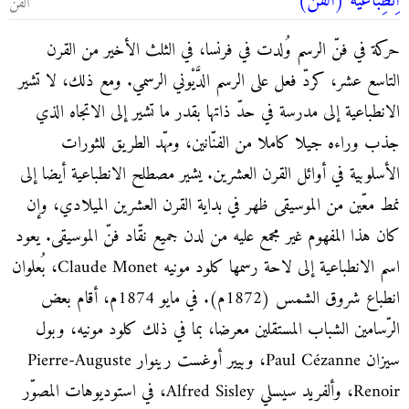
اِنْطِباعية (الفنّ)
الفنّ
حركة في فنّ الرسم وُلدت في فرنسا، في الثلث الأخير من القرن
التاسع عشر، كردّ فعل على الرسم الدَّيْوني الرسمي. ومع ذلك، لا تشير
الانطباعية إلى مدرسة في حدّ ذاتها بقدر ما تشير إلى الاتجاه الذي
جذب وراءه جيلا كاملا من الفنّانين، ومهّد الطريق للثورات
الأسلوبية في أوائل القرن العشرين. يشير مصطلح الانطباعية أيضا إلى
نمط معّين من الموسيقى ظهر في بداية القرن العشرين الميلادي، وإن
كان هذا المفهوم غير مجمع عليه من لدن جميع نقّاد فنّ الموسيقى. يعود
اسم الانطباعية إلى لاحة رسمها كلود مونيه Claude Monet، بُعلوان
انطباع شروق الشمس (1872م). في مايو 1874م، أقام بعض
الرّسامين الشباب المستقلين معرضا، بما في ذلك كلود مونيه، وبول
سيزان Paul Cézanne، وبيير أوغست رينوار Pierre-Auguste
Renoir، وألفريد سيسلي Alfred Sisley، في استوديوهات المصوّر