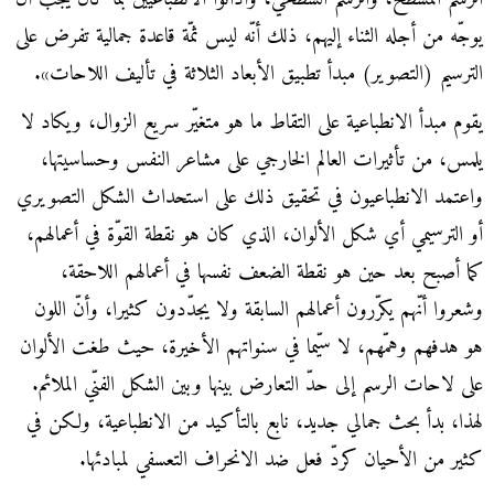
يوجّه من أجله الثناء إليهم، ذلك أنّه ليس ثمّة قاعدة جمالية تفرض على
الترسيم (التصوير) مبدأ تطبيق الأبعاد الثلاثة في تأليف اللاحات».
يقوم مبدأ الانطباعية على التقاط ما هو متغيّر سريع الزوال، ويكاد لا
يلمس، من تأثيرات العالم الخارجي على مشاعر النفس وحساسيتها،
واعتمد الانطباعيون في تحقيق ذلك على استحداث الشكل التصويري
أو الترسيمي أي شكل الألوان، الذي كان هو نقطة القوّة في أعمالهم،
كما أصبح بعد حين هو نقطة الضعف نفسها في أعمالهم اللاحقة،
وشعروا أنّهم يكرّرون أعمالهم السابقة ولا يجدّدون كثيرا، وأنّ اللون
هو هدفهم وهمّهم، لا سيّما في سنواتهم الأخيرة، حيث طغت الألوان
على لاحات الرسم إلى حدّ التعارض بينها وبين الشكل الفنّي الملائم.
لهذا، بدأ بحث جمالي جديد، نابع بالتأكيد من الانطباعية، ولكن في
كثير من الأحيان كردّ فعل ضد الانحراف التعسفي لمبادئها.