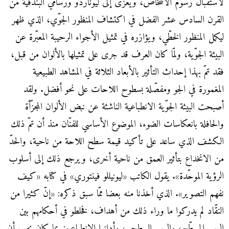
لاستقبال رسوم الأشخاص، ويُعزى إلى ليوناردو ورسّامي البندقية من
القرن السادس عشر الفضل في اكتشاف المنظور الجوّي، الذي ظهر
ليكمل المنظور الخطّي، ويؤازره في تمثيل الأجواء الرحيبة المعبّرة عن
البيئة الجوّية، ولمّا كان العرف قد جرى على تمثيلها بالألوان من قبل،
فقد تمّ بهذا إحداث التأثير بالأبعاد الثلاثة في المشاهد الطبيعية
المغمورة في الجو ومفصّلة بسطوح اللاحات على نحو أفضل. ولقد
أصبحت البيئة الجوّية الانطباعية الناشئة عن نبض الألوان المجزّأة
والحافلة بانعكاسات الضوء، الموضوع الأساسي للفنّان منذ أن تمّ ذلك
الكشف الذي ساعد على تأكيد قيمة سطح اللاحة من ناحية، والحدّ
من الانخداع بتأثير العمق من ناحية أخرى، ويرجع ذلك إلى أسلوب
الرؤية الموحّدة». يقول الكاتب «ليونيللو فينتوري» في كتابه «كيف
نفهم التصوير». الذي أخذنا منه بعضا ممّا سبق ذكره: «إنّ كثيرا من
النقّاد لم يدركوا ما وراء ذلك من أهداف، فخلطو في أحكامهم بين
الرسم المسطّح، والرسم السطحي، وأدانوا الانطباعيين بما كان يجب أن