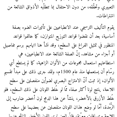
التعبيري وتحقّقه، من دون الاحتفال بما تتطلّبه الأذواق الشائعة من
اشتراطات.
يقوم التأليف الترسيمي عند الانطباعيين على تأثيرات الضوء بصفة
أساسية، بعد أن نقضوا قواعد التوزيع المتوازن، كما خالفوا قواعد
المنظور في تمثيل الفراغ على السطح، وقد نشأ هنا اتهامهم برسم تفاصيل
أو أجزاء من مشاهد. إنّ الصفة الشائعة عند الانطباعيين، هي
استطاعتهم استعمال مجموعات من الألوان الزاهية، كما لم يستطع أي
رسّام أن يستعملها منذ عام 1500م، ولقد جرى ذلك على مبدأ تقسيم
الألوان، إذ ثبت أنّ الامتزاج البصري لضوأين منفصلين على سطح
اللاحة، ينتج لونا أكثر صفاء ممّا لو خُلط اللونان على ذلك السطح، فلو
خُلط الأزرق بالأخضر، ينشأ عن هذا الدمج لون أخضر ضارب إلى
الرُّمْدة، أمّا لو وُضع هذان اللونان منفصلين عن بعضهما على سطح
اللاحة وبمسافات معيّنة، فإنّ العين ترى اللون الأخضر الناتج عنهما