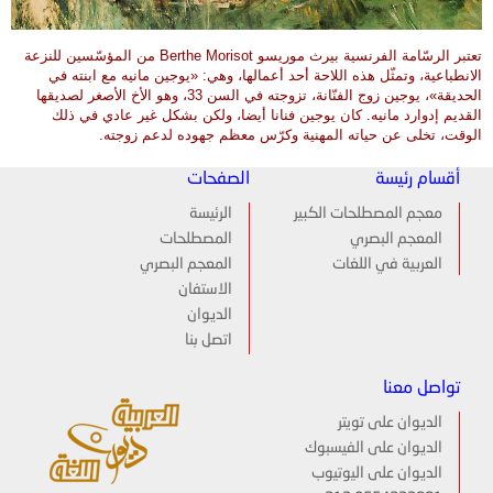
تعتبر الرسّامة الفرنسية بيرث موريسو Berthe Morisot من المؤسّسين للنزعة
الانطباعية، وتمثّل هذه اللاحة أحد أعمالها، وهي: «يوجين مانيه مع ابنته في
الحديقة»، يوجين زوج الفنّانة، تزوجته في السن 33، وهو الأخ الأصغر لصديقها
القديم إدوارد مانيه. كان يوجين فنانا أيضا، ولكن بشكل غير عادي في ذلك
الوقت، تخلى عن حياته المهنية وكرّس معظم جهوده لدعم زوجته.
أقسام رئيسة
الصفحات
معجم المصطلحات الكبير
الرئيسة
المعجم البصري
المصطلحات
العربية في اللغات
المعجم البصري
الاستفان
الديوان
اتصل بنا
تواصل معنا
الديوان على تويتر
الديوان على الفيسبوك
الديوان على اليوتيوب