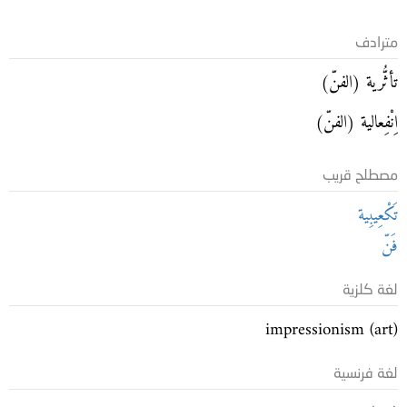
مترادف
تأثُّرية (الفنّ)
اِنْفِعالية (الفنّ)
مصطلح قريب
تَكْعِيبِية
فَنّ
لغة كلزية
impressionism (art)
لغة فرنسية