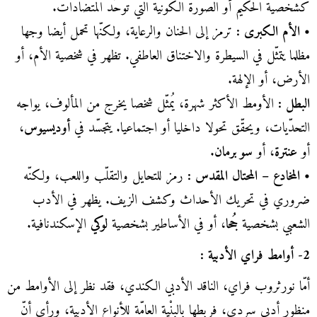
كشخصية الحكيم أو الصورة الكونية التي توحّد المتضادات.
• الأم الكبرى :
ترمز إلى الحنان والرعاية، ولكنّها تحمل أيضا وجها
مظلما يتمثّل في السيطرة والاختناق العاطفي. تظهر في شخصية الأم، أو
الأرض، أو الإلهة.
البطل :
الأومط الأكثر شهرة، يُمثّل شخصا يخرج من المألوف، يواجه
التحدّيات، ويحقّق تحولا داخليا أو اجتماعيا. يتجسّد في
أوديسيوس
،
أو
عنترة
، أو
سوبرمان
.
• المخادع – المحتال المقدس :
رمز للتحايل والتقلّب واللعب، ولكنّه
ضروري في تحريك الأحداث وكشف الزيف. يظهر في الأدب
الشعبي بشخصية
جُحا
، أو في الأساطير بشخصية
لوكي
الإسكندنافية.
2- أوامط فراي الأدبية :
أمّا نورثروب فراي، الناقد الأدبي الكندي، فقد نظر إلى الأوامط من
منظور أدبي سردي، فربطها بالبِنْية العامّة للأنواع الأدبية، ورأى أنّ