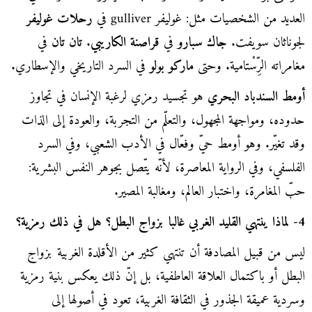
العديد من الشخصيات مثل: غوليفر gulliver في
رحلات غوليفر
لجوناثان سويفت.
جاك سبارو
في
قراصنة الكاريبي
.
تان تان
في
مغامراته الرِّسْتامية. وحتى
ماركو بولو
في السرد التاريخي والإسطاري.
أومط السندباد البحري
هو تجسيد رمزي لرغبة الإنسان في تجاوز
حدوده، ومواجهة المجهول، والتعلّم من التجربة، والعودة إلى الذات
وقد تغيّر. وهو أومط حيّ وفعّال في الأدب الشعبي، وفي السرد
الفلسفي، وفي الرواية المعاصرة، لأنّه يتّصل بجوهر النفس البشرية:
حبّ المغامرة، واختبار العالم، ومغالبة المصير.
4- لماذا ينتهي القليد الغربي غالبا بزواج البطل؟ هل في ذلك رمزية؟
ليس من قبيل المصادفة أن تنتهي كثير من الأقلدة الغربية بزواج
البطل أو باكتمال العلاقة العاطفية، بل إنّ ذلك يعكس بنية رمزية
وسردية عميقة الجذور في الثقافة الغربية، تعود في أصولها إلى