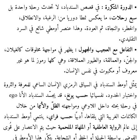
• الدورة المتكررة :
في قصص السندباد، لا تحدث رحلة واحدة بل
سبع رحلات
، ما يعكس نمطا دوريا من: الرغبة، والانطلاق،
والخطر، والنجاة، ثم العودة. وهذا عنصر أومطي شائع في السرد
التقليدي.
• التفاعل مع العجيب والمجهول :
يظهر في مواجهة مخلوقات كالغيلان،
والجنّ، والعمالقة، والطيور العملاقة، وهي كلها رموز لما هو غير
معروف أو مكبوت في نفس الإنسان.
يمثّل أومط السندباد في السياق الرمزي الإنسان الساعي للمعرفة والثروة
واختبار الحدود. نفسيائيا
حسب يونغ
، قد يجسّد السندباد الأنا ego
في رحلة بحثه داخل اللاوعي ومواجهته
الظلّ
والأنيما
من خلال
الكائنات الغريبة التي يلقاها. أدبيًا
حسب فراي
، ينتمي أومط السندباد
إلى عالم
الرواية العاطفية
أو
الملهاة الملحمية
حيث يتم الانتصار على قُوى
الفوضى بواسطة الحيلة أو الحظ أو الشجاعة. يتكرّر هذا الأومط في