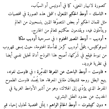
كصورة لانهيار المعنى، كما في أدونيس أو السيّاب.
• الناسك – أومط الحكيم المنعزل :
تتجلى هذه الصورة في شخصيات
مثل لقمان الحكيم أو بعض المتصوّفة الذين ينسحبون من العالم
ويتأمّلون فيه، ويقدمون حكمتهم للعالم من الخارج.
• أوديب – أومط المصير المحتوم :
في مسرحية
أوديب ملكا
لسوفوكليس، يتجلّى أوديب كرمز للمأساة المحتومة، حيث يسعى للهروب
من نبوءة فيقع في شَرَكها. أصبح هذا النموذج أداة تحليل نفسي أيضا
في نظرية فرويد.
• فاوست – أومط الباحث عن المعرفة المدمِّرة :
في
فاوست
لغوته،
يبيع البطل روحه للشيطان مقابل المعرفة. هنا يُجسّد فاوست الطموح
المفرط الذي يؤدّي إلى الهلاك، وهو من أشهر الأوامط الغربية في
الحديث عن حدود العقل البشري.
• دون كيشوت – أومط الحالم الواهم :
يمثّل شخصية تحاول إحياء قيم