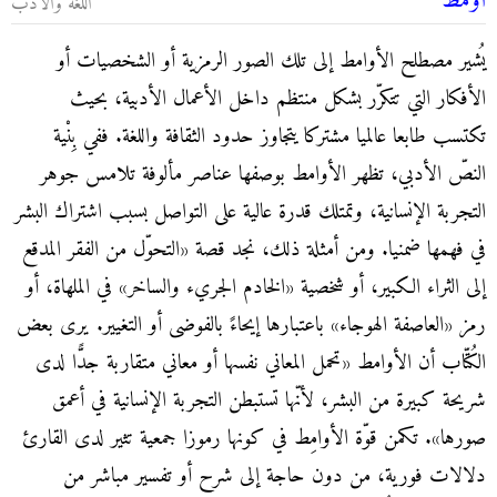
أَوْمَط
اللغة والأدب
يُشير مصطلح الأوامط إلى تلك الصور الرمزية أو الشخصيات أو
الأفكار التي تتكرّر بشكل منتظم داخل الأعمال الأدبية، بحيث
تكتسب طابعا عالميا مشتركا يتجاوز حدود الثقافة واللغة. ففي بِنْية
النصّ الأدبي، تظهر الأوامط بوصفها عناصر مألوفة تلامس جوهر
التجربة الإنسانية، وتمتلك قدرة عالية على التواصل بسبب اشتراك البشر
في فهمها ضمنيا. ومن أمثلة ذلك، نجد قصة «التحوّل من الفقر المدقع
إلى الثراء الكبير، أو شخصية «الخادم الجريء والساخر» في الملهاة، أو
رمز «العاصفة الهوجاء» باعتبارها إيحاءً بالفوضى أو التغيير. يرى بعض
الكُتّاب أن الأوامط «تحمل المعاني نفسها أو معاني متقاربة جدًّا لدى
شريحة كبيرة من البشر، لأنّها تستبطن التجربة الإنسانية في أعمق
صورها». تكمن قوّة الأوامِط في كونها رموزا جمعية تثير لدى القارئ
دلالات فورية، من دون حاجة إلى شرح أو تفسير مباشر من