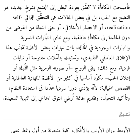
فأصبحت المكافأة لا تتحقّق بعودة البطل إلى المجتمع بشرطٍ جديد، هو
النضج مع الحب، بل في بعض الحالات هي
التحقّق الذاتي
self-
realization، أو الانتصار الأخلاقي، أو حتى النجاة من الفوضى من
دون الحاجة إلى مكافأة عاطفية. ومع تنامي التيّارات النسوية
والتيارات الوجودية في المَخالة، باتت نهايات بعض الأقلدة تتجنّب هذا
الإغلاق العاطفي التقليدي، وتستبدله بتأمّلات مفتوحة أو نهايات
فردية. ومع ذلك، يبقى الزواج –أو صورته الرمزية مثل القُبلة أو
إعلان الحبّ– مكوّنا أساسيا في كثير من الأقلدة الملهاتية العاطفية أو
القصص الخيالية، لأنّه يؤدّي دورا سرديا محدّدا في استعادة النظام،
وتأكيد التحوّل، وتقديم خاتمة تُرضي التوق الجماعي إلى النهاية السعيدة.
تعليق
الأومط وِزان الأرنب والأفْكل، كلمة منحوتة من أول ونمط بمعنى