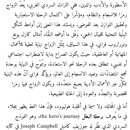
الأسطورة والأدب والدين. ففي التراث السردي الغربي، يُعدّ الزواج
رمزا للانسجام والنظام، ومؤشّرا على اكتمال الرحلة الاستعبارية
وتحقيق التوازن بعد الفوضى. ويستند هذا المعنى إلى أوامط تشكّل
البِنْية التحتية للخيال الجمعي، وَفْق ما أوضحه النقّاد أمثال كارل يونغ
ونورثروب فراي. في هذا السياق، يمثّل الزواج نهاية نمطية للأعمال
الملهاتية أو العاطفية، حيث يكون الصراع بداية لاضطراب اجتماعي
أو نفسي، تنطلق بعده الرحلة نحو الاستعادة، وتُتوّج في النهاية بوحدة
تجمع المتضادّات وتعيد الانسجام إلى العالم. ويؤكّد فراي أنّ هذه البنية
تتكرّر عبر الأعمال الأدبية بصيغ متعدّدة، ويكون الزواج فيها رمزا
للخصوبة والتجدّد والعودة إلى الحالة الطبيعية.
أما في المَخالة، ولا سيما في أقلدة هوليوود، فإنّ هذا النمط يظهر بجلاء
في ما يُعرف
برحلة البطل
the hero’s journey، وهو النموذج
السردي الذي نظّر له جوزيف كامبل Joseph Campbell في كتابه