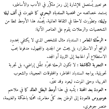
هو تعبير يُستعمل للإشارة إلى رمز متكرّر في الأدب والأساطير،
يستمد خصائصه من شخصية
السندباد البحري
كما ظهرت في
ألف ليلة
وليلة
، وتطوّرت لاحقا في الثقافة العالمية. يُجسّد هذا الأومط نمطا من
الشخصيات والرحلات يقوم على العناصر الآتية:
• الرحّالة المغامر :
السندباد مثال للشخص الذي لا يكتفي بحدود
الواقع أو الاستقرار، بل يبحث عن الجديد والمجهول، مدفوعا بحبّ
الاستطلاع أو الحاجة إلى الثروة أو المجد.
• التجربة الكاشفة :
لا تكون الرحلة مجرّد تنقّل إراضي، بل تجربة
تحويلية. يواجه السندباد المخاطر، والمخلوقات العجيبة، والشعوب
الغريبة، وحتى الموت، ليعود وقد تغيّر.
• العودة بعد المحنة :
يُشبه في هذا
أومط البطل العائد
كما في ملاحم
هوميروس
فالعودة إلى الوطن بعد كلّ مغامرة، محمّلة بالحكمة والغنيمة،
عنصر جوهري.