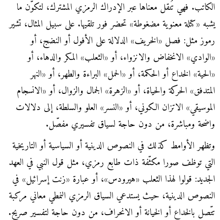
الكاتب. فهي تُنقل معناها عبر الإدراك الرمزي المشترك، لتكوّن ما
يشبه «كتلة معنوية مضغوطة» تحضر فور تلقيها. على سبيل المثال، تشير
رموز مثل: فصل «الخريف» الدلالة على الأفول أو النضج، أو
«الوادي» الانخفاض والانزواء، أو «الثعلب» المكر والدهاء، أو
«الحية» الخداع أو الحكمة، أو «الحمل» البراءة والطهر، أو «النهر
المتدفق» الحركة والحياة، أو «الزهرة» الجمال والزوال، أو «الانسجام
الموسيقي» الاتزان الكوني، أو «النسر» العلو والسلطة، إلى دلالات
واضحة ومباشرة، من دون حاجة لسياق تفسيري مفصّل.
وتظهر الأوامط كذلك في النصوص الدينية أو السياسية أو التاريخية
التي توظف صورا مكثّفة ذات طابع رمزي، مثل قول النبي في العهد
الجديد: قولوا لهذا الثعلب «هيرودس»، أو عبارة «زنت إسرائيل» في
النصوص الدينية، حيث يستدعي السياق الرمزي النمطي معاني مركبة
تتّصل بالخداع أو الخيانة أو الانحراف، من دون حاجة لتفسير صريح.