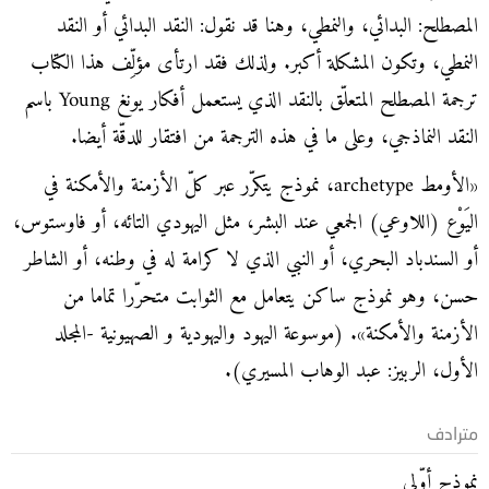
المصطلح: البدائي، والنمطي، وهنا قد نقول: النقد البدائي أو النقد
النمطي، وتكون المشكلة أكبر. ولذلك فقد ارتأى مؤلِّف هذا الكتاب
ترجمة المصطلح المتعلّق بالنقد الذي يستعمل أفكار يونغ Young باسم
النقد النماذجي، وعلى ما في هذه الترجمة من افتقار للدقّة أيضا.
«الأومط archetype، نموذج يتكرّر عبر كلّ الأزمنة والأمكنة في
اليَوْع (اللاوعي) الجمعي عند البشر، مثل اليهودي التائه، أو فاوستوس،
أو السندباد البحري، أو النبي الذي لا كرامة له في وطنه، أو الشاطر
حسن، وهو نموذج ساكن يتعامل مع الثوابت متحرّرا تماما من
الأزمنة والأمكنة». (موسوعة اليهود واليهودية و الصهيونية -المجلد
الأول، الربيز: عبد الوهاب المسيري).
مترادف
نموذج أوّلي