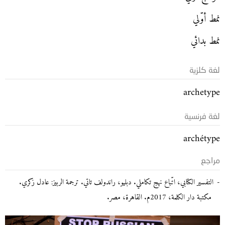
نمط أوّلي
نمط بدائي
لغة كلزية
archetype
لغة فرنسية
archétype
مراجع
التفسير الكتابي، اتّباع نهج تكاملي. دبليو، راندولف تاتي. ترجمة الربيز: عادل زكري.
مكتبة دار الكلمة، 2017م. القاهرة، مصر.