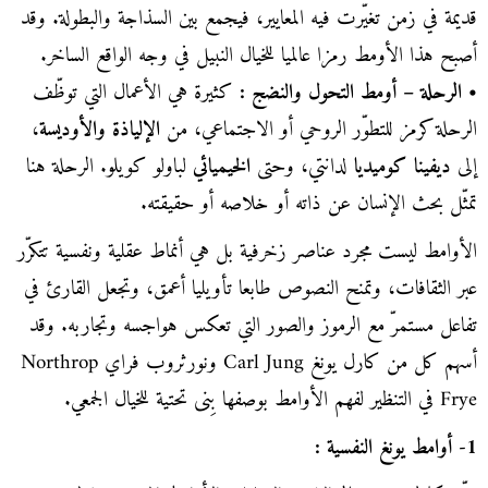
قديمة في زمن تغيّرت فيه المعايير، فيجمع بين السذاجة والبطولة. وقد
أصبح هذا الأومط رمزا عالميا للخيال النبيل في وجه الواقع الساخر.
• الرحلة – أومط التحول والنضج :
كثيرة هي الأعمال التي توظّف
الرحلة كرمز للتطوّر الروحي أو الاجتماعي، من
الإلياذة والأوديسة
،
إلى
ديفينا كوميديا
لدانتي، وحتى
الخيميائي
لباولو كويلو. الرحلة هنا
تمثّل بحث الإنسان عن ذاته أو خلاصه أو حقيقته.
الأوامط ليست مجرد عناصر زخرفية بل هي أنماط عقلية ونفسية تتكرّر
عبر الثقافات، وتمنح النصوص طابعا تأويليا أعمق، وتجعل القارئ في
تفاعل مستمرّ مع الرموز والصور التي تعكس هواجسه وتجاربه. وقد
أسهم كل من كارل يونغ Carl Jung ونورثروب فراي Northrop
Frye في التنظير لفهم الأوامط بوصفها بِنى تحتية للخيال الجمعي.
1- أوامط يونغ النفسية :