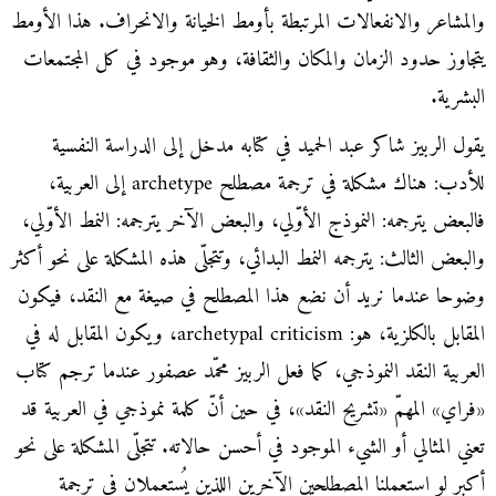
والمشاعر والانفعالات المرتبطة بأومط الخيانة والانحراف. هذا الأومط
يتجاوز حدود الزمان والمكان والثقافة، وهو موجود في كل المجتمعات
البشرية.
يقول الربيز شاكر عبد الحميد في كتابه مدخل إلى الدراسة النفسية
للأدب: هناك مشكلة في ترجمة مصطلح archetype إلى العربية،
فالبعض يترجمه: النموذج الأوّلي، والبعض الآخر يترجمه: النمط الأوّلي،
والبعض الثالث: يترجمه النمط البدائي، وتتجلّى هذه المشكلة على نحو أكثر
وضوحا عندما نريد أن نضع هذا المصطلح في صيغة مع النقد، فيكون
المقابل بالكلزية، هو: archetypal criticism، ويكون المقابل له في
العربية النقد النموذجي، كما فعل الربيز محمّد عصفور عندما ترجم كتاب
«فراي» المهمّ «تشريح النقد»، في حين أنّ كلمة نموذجي في العربية قد
تعني المثالي أو الشيء الموجود في أحسن حالاته. تتجلّى المشكلة على نحو
أكبر لو استعملنا المصطلحين الآخرين اللذين يُستعملان في ترجمة