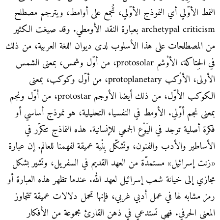
النمط الأوّلي أي النموذج الأوّلي، تُجمع على أوامط، ويترجم مصطلح
archetypal criticism بعبارة النقد الأومطي. وقد صيغت الكثير
من المصطلحات على هذا الأسلوب لدى ديوان اللغة العربية، من ذلك
في الحِتاكة، الأوْشم protosolar، من أوّل وشمس، بمعنى الشمس
الأولى، الأوْكب protoplanetary، من أوّل وكوكب، بمعنى
الكوكب الأوّل، من ذلك أيضا الأوجم protostar، من أوّل ونجم
بمعنى نجم أوّلي. الأومط في النفسياء التحليلية، هو نموذج أساسي أو
فكرة أصلية توجد في اليَوْع الجمعي للإنسانية. هذه النماذج تتكرّر في
الأساطير والأدب والفنون، وتشكّل بِنْية عميقة لفهمنا للعالم. إن عبارة
«زنت إسرائيل» مستمدّة من العهد القديم في السفريل، وتشير بشكل
مجازي إلى خيانة شعب إسرائيل لعهد الله. عندما تظهر هذه العبارة أو
رمز مشابه لها في عمل أدبي غربي، فإنها تحمل دلالات عميقة تتجاوز
المعنى الحرفي. فهي تستدعي في ذهن القارئ مجموعة من الأفكار