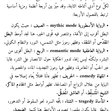
لكلّ نوع أدبي أنماطه الثابتة. وقد ميّز بين أربعة أنظمة رمزية أساسية
ترتبط بالفصول الأربعة:
• الرواية الأسطورية mythic mode – الصيف :
حيث يكون
البطل أقرب إلى الآلهة، وتنتصر فيه قُوى الخير. هنا نجد أومط
البطل
المقدّس
أو
المنقذ
، وتظهر رموز مثل الشمس، النور، والنظام الكوني.
• الرواية العاطفية romantic mode – الربيع :
البطل أقوى من
البشر، ولكنّه ليس إلها. تدور الحكاية حول الانتصار على الشر، غالبا
عبر الحبّ أو المغامرة، وتظهر فيها رموز التجديد، الماء، والخصوبة.
• الملهاة comedy – الخريف :
تُظهِر عالَما مختلّا يُعاد إصلاحه في
النهاية من خلال الزواج أو المصالحة. تظهر أوامط مثل
الخادم الماكر
،
الشيخ المُتسلِّط
، أو
العاشق المُضلَّل
.
• المأساة tragedy – الشتاء :
يتّجه السرد نحو السقوط أو التدهور،
والبطل غالبا يكون مقهورا بمصيره. الأوامط هنا تشمل
الضحية
،