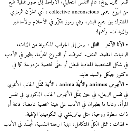
قسّم كارل يونغ، عالم النفس التحليلي، الأوامط إلى صور نمطية تنبع
من اليَوْع الجمعي collective unconscious ، أي الخزّان الرمزي
المشترك بين جميع البشر، وهي رموز تتكرّر في الأحلام والأساطير
والديانات. وأهمها:
• الأنا الآخر – الظل :
يرمز إلى الجوانب المكبوتة من الذات،
الرغبات المظلمة، العنف، الخوف، أو النوازع المحرّمة. يظهر في الأدب
في شكل الشخصية المعادية للبطل أو حتّى شخصية مزدوجة كما في
دكتور جيكل والسيد هايد
.
• الأنيموس animus والأنيمَة anima :
الأنيمة تمثّل الجانب الأنثوي
في نفس الرجل، في حين يمثّل الأنيموس الجانب الذكوري في نفس
المرأة. وغالبا ما يظهران في الأدب على هيئة شخصية غامضة، فاتنة أو
ذات سطوة روحية، مثل
بياتريتشي
في
الكوميديا الإلهية
.
• الذات :
تمثل الكلّ المتكامل، نهاية الرحلة النفسية. تُجسّد في الأدب