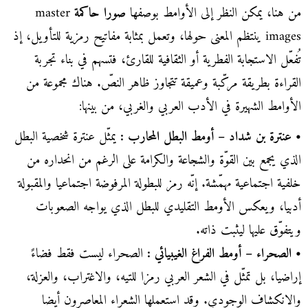
من هنا، يمكن النظر إلى الأوامط بوصفها
صورا حاكمة
master
images ينتظم المعنى حولها، وتعمل بمثابة مفاتيح رمزية للتأويل، إذ
تُفعّل الاستجابة الفطرية أو الثقافية للقارئ، فتسهم في بناء تجربة
القراءة بطريقة مركّبة وعميقة تتجاوز ظاهر النصّ. هناك مجموعة من
الأوامط الشهيرة في الأدب العربي والغربي، من بينها:
• عنترة بن شداد – أومط البطل المحارب :
يمثّل عنترة شخصية البطل
الذي يجمع بين القوّة والشجاعة والكرامة على الرغم من انحداره من
خلفية اجتماعية مهمّشة. إنّه رمز للبطولة المرفوضة اجتماعيا والمقبولة
أدبيا، ويعكس الأومط التقليدي للبطل الذي يواجه الصعوبات
ويتفوّق عليها ليثبت ذاته.
• الصحراء – أومط الفراغ الغيبيائي :
الصحراء ليست فقط فضاءً
إراضيا، بل تمثّل في الشعر العربي رمزا للتيه، والاغتراب، والعزلة،
والانكشاف الوجودي. وقد استعملها الشعراء المعاصرون أيضا