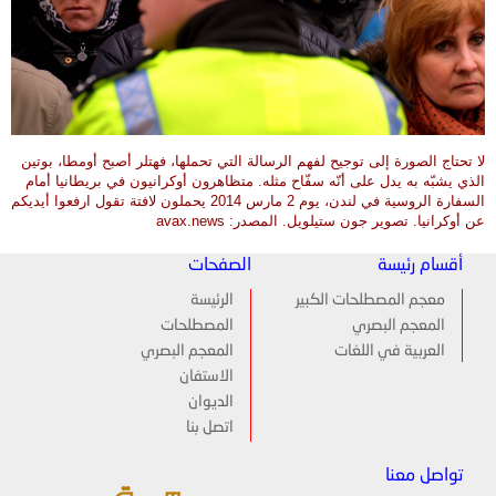
لا تحتاج الصورة إلى توجيح لفهم الرسالة التي تحملها، فهتلر أصبح أومطا، بوتين
الذي يشبّه به يدل على أنّه سفّاح مثله. متظاهرون أوكرانيون في بريطانيا أمام
السفارة الروسية في لندن، يوم 2 مارس 2014 يحملون لافتة تقول ارفعوا أيديكم
عن أوكرانيا. تصوير جون ستيلويل. المصدر: avax.news
أقسام رئيسة
الصفحات
معجم المصطلحات الكبير
الرئيسة
المعجم البصري
المصطلحات
العربية في اللغات
المعجم البصري
الاستفان
الديوان
اتصل بنا
تواصل معنا