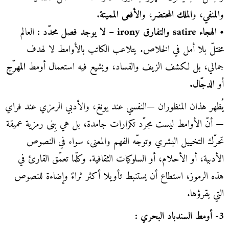
و
المنفي
، و
الملك المحتضر
، و
الأفعى المميتة
.
• الهجاء satire والتفارق irony – لا يوجد فصل محدّد :
العالم
مختلّ بلا أمل في الخلاص. يتلاعب الكاتب بالأوامط لا لهدف
جمالي، بل لكشف الزيف والفساد، ويشيع فيه استعمال أومط
المهرّج
أو
الدجّال.
يُظهر هذان المنظوران —النفسي عند يونغ، والأدبي الرمزي عند فراي
— أنّ الأوامط ليست مجرّد تكرارات جامدة، بل هي بِنى رمزية عميقة
تحرّك التخييل البشري وتوجّه الفهم والمعنى، سواء في النصوص
الأدبية، أو الأحلام، أو السلوكيات الثقافية. وكلّما تعمّق القارئ في
هذه الرموز، استطاع أن يستنبط تأويلا أكثر ثراءً وإضاءة للنصوص
التي يقرؤها.
3- أومط السندباد البحري :