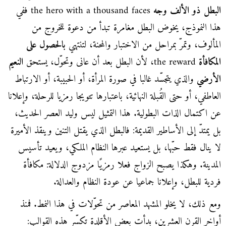
البطل ذو الألف وجه
the hero with a thousand faces ففي
هذا النموذج، يخوض البطل مغامرة تبدأ من دعوة للخروج من
المألوف، وتمرّ بمراحل من الاختبار والمحنة، لتنتهي
بالحصول على
المكافأة
the reward، لأن البطل بعد أن عانى وتحوّل، يستحق
النعيم
الأرضي
والذي يتجسّد غالبا في صورة المرأة، أو الحبيبة، أو الارتباط
العاطفي، أو حتى القُبلة النهائية، باعتبارها تتويجا رمزيا للرحلة، وإعلانا
عن اكتمال الذات البطولية. هذا التمثيل ليس وليد العصر الحديث،
بل يمتدّ إلى الأساطير القديمة: فالبطل الذي يقتل التنين وينقذ الأميرة
لا ينال فقط حبّها، بل يستعيد عبرها النظام الملكي، ويعيد تأسيس
المدينة. وهكذا يصبح الزواج فعلا رمزيًا مزدوج الدلالة: مكافأة
فردية للبطل، وإعلانا جماعيا عن عودة النظام والعدالة.
ومع ذلك، لا يخلو المشهد المعاصر من تحوّلات في هذا النمط. فمنذ
أواخر القرن العشرين، بدأت بعض الأقلدة تكسّر هذه القوالب: