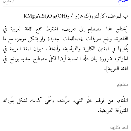
خُثام
المَعادِن
ب.ل
هف.كا
ك
(ك.ها)
/ KMg
(OH)
O
AlSi
3
3
10
2
2
10
3
3
[يحتاج هذا المصطلح إلى تعريف. اشترط مجمع اللغة العربية في
القاهرة، وضع تعريفات للمصطلحات الجديدة ولو بشكل موجز، مع ما
يُقابلها في اللغتين الكلزية والفرنسية، وأضاف ديوان اللغة العربية في
الجزائر، ضرورة بيان علّة التسمية أيضا لكلّ مصطلح جديد يوضع في
اللغة العربية].
تعليق
الخُثام، من قولهم خثّم الشيء عرّضه، وسُمّي كذلك لشكل بلّوراته
المتورّقة العريضة.
لغة كلزية