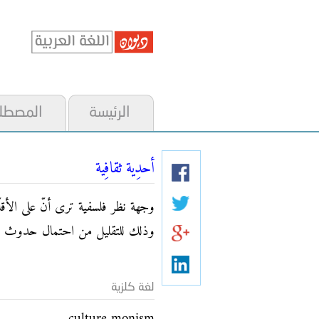
الرئيسة
المصطل
أحدِية ثقافِية
وجهة نظر فلسفية ترى أنّ على الأقلّ
وذلك للتقليل من احتمال حدوث الن
لغة كلزية
culture monism