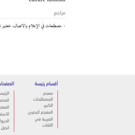
مراجع
مصطلحات في الإعلام والاتصال. خضير شعبان، دار 
أقسام رئيسة
الصفحا
معجم
الرئيس
المصطلحات
المصط
الكبير
المعج
المعجم البصري
الاستف
العربية في
الديوا
اللغات
اتصل ب