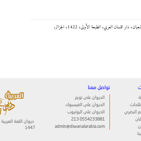
اللسان العربي. الطبعة الأولى، 1422، الجزائر.
ت
تواصل معنا
ة
الديوان على تويتر
لحات
الديوان على الفيسبوك
م البصري
الديوان على اليوتيوب
ان
213 0554233881
ن
admin@diwanalarabia.com
1447
نا