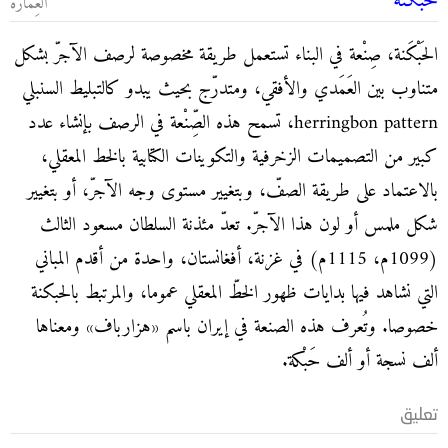
حَبْكَنة
العِمارة
الحَبْكَنة، صِنْعة في البناء تستعمل طريقة مخصوصة لرصف الآجرّ بشكل
متناوب بين العَمَدي والأفقي، ومتدرّج بحيث يبدو كالتبليط السنبلي
herringbon pattern، تسمح هذه الصِّنْعة في الرصف بإنشاء عدد
كبير من التصميمات الزخرفية والتكوينات الكتابية بالخط المعقلي،
بالاعتماد على طريقة الصفّ، وبتغيير مستوى وجه الآجرّ، أو بتغيير
شكل ملمس أو لون هذا الآجرّ. تعدّ مئذنة السلطان مسعود الثالث
(1099م، 1115م) في غزنة، أفغانستان، واحدة من أقدم المباني
التي نشاهد فيها بدايات ظهور الخطّ المعقلي عموما، والمرتبط بالحبكنة
خصوصا. وتُعرف هذه الصنعة في إيران باسم «هزارباف» ومعناها
ألف نسجة أو ألف حَبْكة.
تعليق