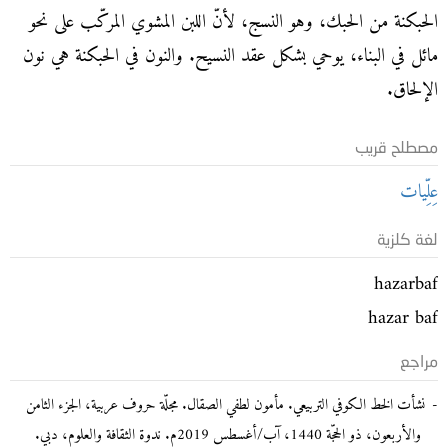
الحبكنة من الحبك، وهو النسج، لأنّ اللبن المشوي المركّب على نحو
مائل في البناء، يوحي بشكل عقد النسيح. والنون في الحبكنة هي نون
الإلحاق.
مصطلح قريب
عِلِّيات
لغة كلزية
hazarbaf
hazar baf
مراجع
نشأت الخط الكوفي التربيعي. مأمون لطفي الصقال. مجلّة حروف عربية، الجزء الثامن
والأربعون، ذو الحجّة 1440، آب/أغسطس 2019م. ندوة الثقافة والعلوم، دبي.