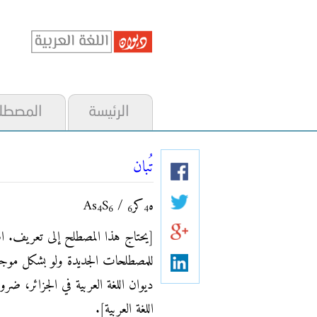
الرئيسة
المصطل
تُبان
ه
كر
/ As
S
4
6
6
4
[يحتاج هذا المصطلح إلى تعريف. اشت
للمصطلحات الجديدة ولو بشكل موجز، م
ديوان اللغة العربية في الجزائر، ضر
اللغة العربية].