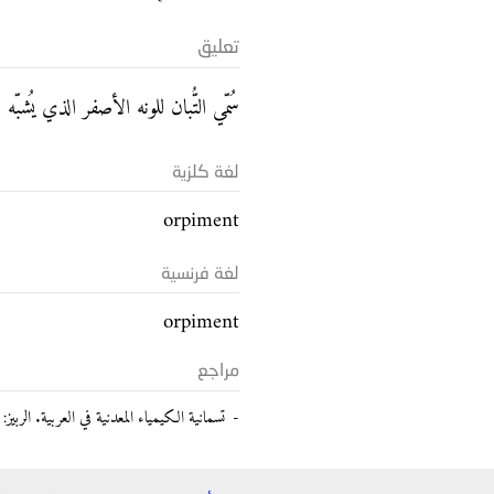
تعليق
سُمّي التُّبان للونه الأصفر الذي يُشب
لغة كلزية
orpiment
لغة فرنسية
orpiment
مراجع
تسمانية الكيمياء المعدنية في العربية. الربيز: خضير شع