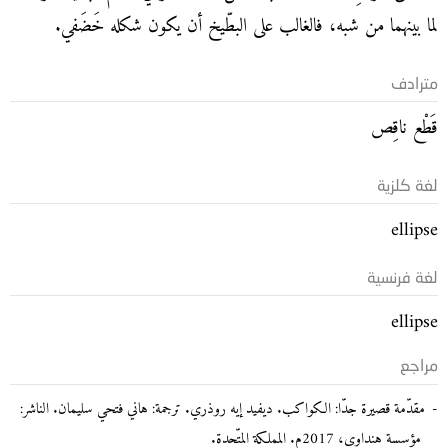
لما بينهما من شبه، فالغالب على البطّيخ أن يكون شكله خَضَفي.
مترادف
قَطْع ناقِص
لغة كلزية
ellipse
لغة فرنسية
ellipse
مراجع
مقدّمة قصيرة جدّا: الكواكب. ديفيد إيه روذري. ترجمة: هاني فتحي سليمان. الناشر:
مؤسسة هنداوي، 2017م. المملكة المتّحدة.