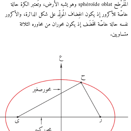
المُفَرْطح sphéroïde oblat وهو يشبه الأرض، وتُعتبر الكرة حالة
خاصّة للأكرور إذ يكون الخِضاف المُولِّد على شكل الدائرة، والأكرور
نفسه حالة خاصّة للخَضَف إذ يكون محوران من محاوره الثلاثة
متساويين.