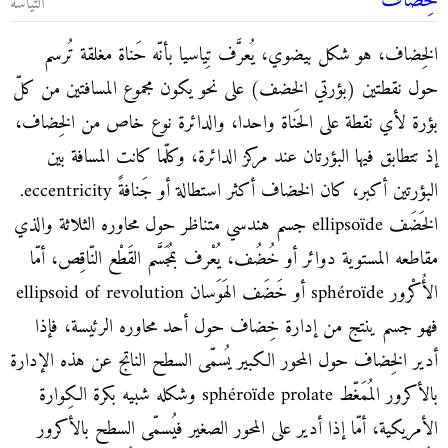
خِضَاف
التياسة
الخِضاف، هو شكل بيضوي، يُعرَّف تِياسيا بأنّه حَناة مغلقة تُرسم
حول نقطتين (بؤرتي الخضف) على نحو يكون مجموع المسافتين من كلّ
بؤرة لأي نقطة على الحَناة واحدا، والدائرة نوع خاص من الخِضاف،
إذ تتطابق فيها البؤرتان عند مركز الدائرة، وكلّما كانت المسافة بين
البؤرتين أكبر، كان الخضاف أكثر استطالة أو جَنافةً eccentricity.
الخَضَف ellipsoïde جسم هندسي متناظر حول محاوره الثلاثة والذي
مقاطعه المستوية دوائر أو خُضُف، يُعْرف بمُجَسَّم القَطْع النّاقِص، أمّا
الأُكْرور sphéroïde أو خَضَف الهَوَسان ellipsoid of revolution
فهو جسم ينتج من إدارة خِضاف حول أحد محاوره الرئيسة، فإذا
أدير الخِضاف حول المحور الكبير يُسمّى السطح الناتج عن هذه الإدارة
بالأكرور المُمَغّط sphéroïde prolate وشكله شبيه بكرة الكِوارة
الأمريكية، أمّا إذا أدير على المحور الصغير فيُسمّى السطح بالأكرور