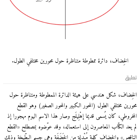
الخِضاف، دائرة ممطوطة متناظرة حول محورين مختلفي الطول.
تعليق
الخِضاف، شكل هندسي على هيئة الدائرة الممطوطة ومتناظرة حول
محورين مختلفي الطول (المحور الكبير والمحور الصغير) وهو القطع
المخروطي، كان يُسمى قديما إهْلِيلَج وصار هذا الاسم اليوم مهجورا إذ
لم يعد الكتّاب المعاصرون إلى استعماله، وقد عوّضوه بمصطلح «القطع
الناقص» والخِضاف كلمة مُبْدلة من الخَضَفَة وهي جسم البطّيخة وذلك