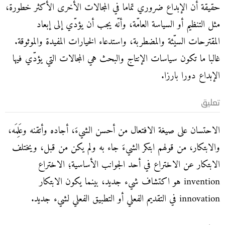
حقيقة أن الإبداع ضروري تماما في المجالات الأخرى الأكثر خطورة،
مثل التنظيم أو السياسة العامّة، وأنّه يجب أن يؤدّي إلى إبعاد
المقترحات السيّئة والمضطربة، واستدعاء الخيارات المفيدة والموثوقة.
غالبا ما تكون سياسات الإنتاج والبحث هي المجالات التي يؤدّي فيها
الإبداع دورا بارزا.
تعليق
الاحتسان على صيغة الافتعال من أحسن الشيءَ، أجاده وأتقنه وعَلِمَه،
والابتكار، من قولهم ابتكر الشيءَ جاء به ولم يكن من قبل، ويختلف
الابتكار عن الاختراع في أحد الجوانب الأساسية؛ الاختراع
invention هو اكتشاف شيء جديد، بينما يكون الابتكار
innovation في التقديم الفعلي أو التطبيق الفعلي لشيء جديد.