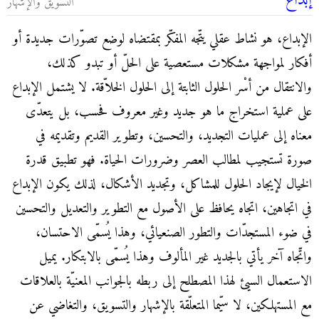
إبداع
التسويق والإشهار
الإبداع، هو نشاط عقلي يتّجه المفكّر بمقتضاه لوضع تصوّرات جديدة أو
أفكار لمواجهة مشكلات مستعصية على الحلّ أو تبدو كذلك،
والانتقال من أسْر الحلول الثابتة إلى الحلول الخلاّقة. لا يشتمل الإبداع
على عملية استخراج ما هو جديد وغير معروف فحسب، بل يتعدّى
معناه إلى عمليات التجديد، والتحسين، وتطوير القديم وتقديمه في
صورة تستجيب لمطالب العصر وضرورات الحياة. فهو تطبيق قدرة
الخيال لإيجاد الحلول للمشاكل، وتجديد الأشكال، لذلك يكون الإبداع
في اتجاهين، اتجاه يحافظ على الأصول مع التطوير والتعديل والتحسين
في ضوء المستجدّات والتطور الصنعيائي، وهذا يُسمّى الاحتسان،
واتّجاه آخر يأتي بالجديد غير المألوف وهذا يُسمّى بالابتكار. يميل
الاستعمال السيئ لهذا المصطلح إلى ربطه بالجوانب المعنيّة بالعلاقات
مع المستهلكين، لا سيّما المتعلّقة بالإشهار والتسويق، والتغاضي عن