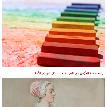
درجة صلابة الكُرْص هي التي تحدّد الشكل النهائي للاّحة.