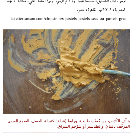
الرسم بألوان الباستيل، سلسلة علّموا أولادكم الرسم. الربيز: أسامه الفقي. مكتبة الأنجلو
المصرية، 2015م. القاهرة، مصر.
lateliercanson.com/choisir-ses-pastels-pastels-secs-ou-pastels-gras
يتألّف الكُرْص، من خُضُب طبيعية، ورابط (غراء الكثيراء، العسل، الصمغ العربي
المرخّف بالماء)، والطباشير أو سَوْخم الشراق.