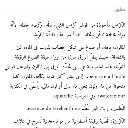
تعليق
الكرص مأخوذة من قولهم كرص الشيء دقّه، وكرصه خلطه. لأنّه
موادّ مختلفة تدقّق وتخلط لتنشأ منها هذه المادّة الملوِّنة.
المالون، دِهان أو صِباغ على شكل خِضاب يذوب في الماء، يتميّز
بالشفافة، حيث يظلّ الورق مرئيا من وراء طبقة الصباغ الرقيقة
الملوّنة، هذه الخصيصة هي التي تحدّد الفرق بين المالون والدهان الزيتي
peinture à l'huile، الذي يعتبر أكثر قتامة وكثافة. المالون كلمة
منحوتة من ماء ولون بمعنى ماء لوني أو لون مائي. يُسمّى في الكلزية
watercolour، وفي الفرنسية aquarelle.
البُطمين، زيت شجر البُطْم essence de térébenthine.
الكَرِيزة، قَضْبة رقيقة أسطوانية من مواد معدنية تُدرج في غلاف