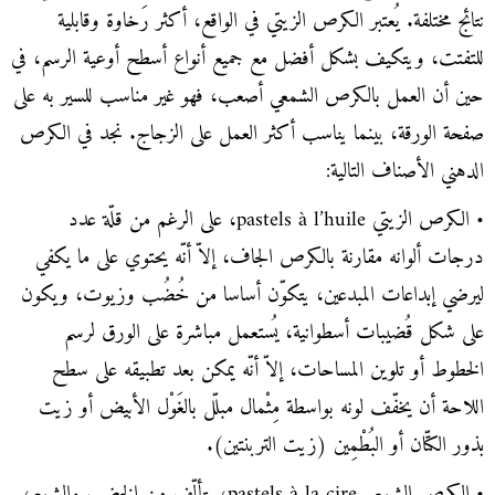
نتائج مختلفة. يُعتبر الكرص الزيتي في الواقع، أكثر رَخاوة وقابلية
للتفتت، ويتكيف بشكل أفضل مع جميع أنواع أسطح أوعية الرسم، في
حين أن العمل بالكرص الشمعي أصعب، فهو غير مناسب للسير به على
صفحة الورقة، بينما يناسب أكثر العمل على الزجاج. نجد في الكرص
الدهني الأصناف التالية:
• الكرص الزيتي pastels à l’huile، على الرغم من قلّة عدد
درجات ألوانه مقارنة بالكرص الجاف، إلاّ أنّه يحتوي على ما يكفي
ليرضي إبداعات المبدعين، يتكوّن أساسا من خُضُب وزيوت، ويكون
على شكل قُضيبات أسطوانية، يُستعمل مباشرة على الورق لرسم
الخطوط أو تلوين المساحات، إلاّ أنّه يمكن بعد تطبيقه على سطح
اللاحة أن يخفّف لونه بواسطة مِثْمال مبلّل بالغَوْل الأبيض أو زيت
بذور الكتّان أو البُطْمِين (زيت التربنتين).
• الكرص الشمعي pastels à la cire، يتألّف من الخضب والشمع،