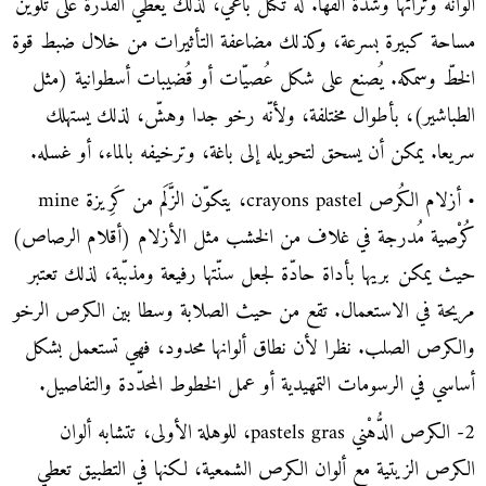
ألوانه وثرائها وشدة أَلَقها. له تكتّل باغي، لذلك يعطي القدرة على تلوين
مساحة كبيرة بسرعة، وكذلك مضاعفة التأثيرات من خلال ضبط قوة
الخطّ وسمكه. يُصنع على شكل عُصيّات أو قُضيبات أسطوانية (مثل
الطباشير)، بأطوال مختلفة، ولأنّه رخو جدا وهشّ، لذلك يستهلك
سريعا. يمكن أن يسحق لتحويله إلى باغة، وترخيفه بالماء، أو غسله.
• أزلام الكُرص crayons pastel، يتكوّن الزَّلَم من كَرِيزة mine
كُرْصية مُدرجة في غلاف من الخشب مثل الأزلام (أقلام الرصاص)
حيث يمكن بريها بأداة حادّة لجعل سنّتها رفيعة ومذبّبة، لذلك تعتبر
مريحة في الاستعمال. تقع من حيث الصلابة وسطا بين الكرص الرخو
والكرص الصلب. نظرا لأن نطاق ألوانها محدود، فهي تستعمل بشكل
أساسي في الرسومات التمهيدية أو عمل الخطوط المحدّدة والتفاصيل.
2- الكرص الدُّهْني pastels gras، للوهلة الأولى، تتشابه ألوان
الكرص الزيتية مع ألوان الكرص الشمعية، لكنها في التطبيق تعطي