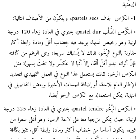
الدهْنية:
1- الكرص الجاف pastels secs، ويتكوّن من الأصناف التالية:
• الكُرْص الصُّلْب pastel dur، يحتوي في العادة زهاء 120 درجة
لونية وهو رخيص نسبيا، يوجد فيه خِضاب أقلّ ومادة رابطة أكثر
مقارنة بالنوع الرِّخْو، لذلك لا يُستهلك سريعا، وعلى الرغم من كثافته
فإنّ ألوانه تبدو أقلّ ألَقا، إلاّ أنّها لا تتكسّر ولا تنفتّ بسهولة مثل
الكرص الرخو، لذلك يستعمل هذا النوع في العمل التمهيدي لتحديد
الإطار العام للاحة، أو إضافة اللمسات الأخيرة وبعض التفاصيل في
النهاية. يمكن استعماله مع الكرص الرخو أيضا.
• الكرص الرِّخْو pastel tendre، يحتوي في العادة زهاء 225 درجة
لونية، حيث يمكن مزجها معا على لاحة الرسم، وهو أغلى سعرا من
غيره. يتكون أساسا من خِضاب أكثر ومادة رابطة أقل. يتميز بكثافة