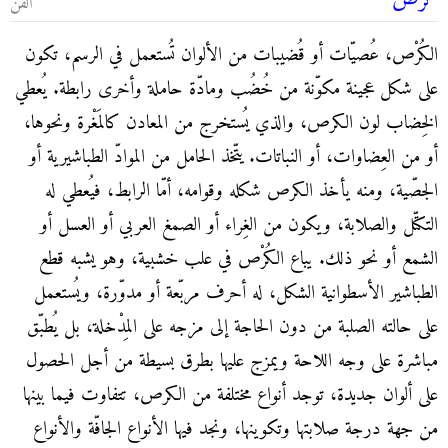
كُرْص
الفنّ
الكُرْص، عُصيّات أو قُضيبات من الألوان تُستعمل في الرسم، تكون
على شكل عجينة مكوّنة من خُضُب ومادّة حاملة وأخرى رابطة. يُعطي
الخِضاب لون الكرص، والذي يُستخرج من المعادن كالمَغْرة ونحوها،
أو من العِضاوات، أو النباتات. يتّخذ الحامل من الموادّ الطباشيرية أو
الجصّية، ومنه يأخذ الكرص شكله وقوامه، أمّا الرابط، فيُعطي له
التكتّل والصلابة، ويكون من الغِراء أو الصمغ العربي أو العسل أو
الشمع أو نحو ذلك. يباع الكُرْص في علب خشبية، وهو يشبه قطع
الطباشير الأسطوانية الشكل، له أحرف مربّعة أو مدوّرة، ويُستعمل
على حالته الصلبة من دون الحاجة إلى مزجه على المِدْخلة، بل يُطبّق
مباشرة على وجه اللاحة ويمزج عليها بطرق بسيطة من أجل الحصول
على ألوان جديدة، توجد أنواع مختلفة من الكرص، تتفاوت فيما بينها
من جهة درجة صلابتها وتكوينها، ونجد فيها الأنواع الجافّة والأنواع