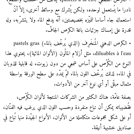
نادرا ما يُستعمل لوحده، ولكن يُشرك مع وسائط أخرى، إلاّ أنّ
استعماله جاء أساسا لتميّزه بخصيصتين، أنّه يدفع الماء ولا يتشرّبه، وله
قدرة على إمساك جزئيات باغة الكرص الجافّ.
• الكرص الدهني المُنخَرِف (الذي يُرخّف بالماء) pastels gras
diluables à l'eau، مثل أزلام المالُون (الألوان المائية)، يحتوي هذا
النوع من الكُرْص على أساس شمعي من دون زيوت، له قابلية للذوبان
في الماء، لذلك يُرخّف اللون بالماء ثمّ يمدّد على سطح الورقة بواسطة
مثمال مبلّل أو أي نوع آخر من الأدوات.
بصفة عامّة، هناك الكثير من الشركات المنتجة لألوان الكُرْص،
فقُضيباته يمكن أن تباع منفردة وحسب اللون الذي يرغب فيه الفنّان،
أو على شكل مجموعات متكاملة من الألوان، الأنواع الجيّدة منها تُباع في
صناديق خشبية أنيقة.