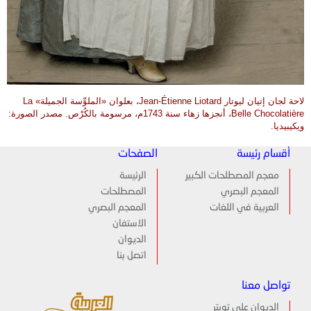
لاحة لجان إتيان ليوتار Jean-Étienne Liotard، بعلوان «الملوِّسة الجميلة» La
Belle Chocolatière، أنجزها زهاء سنة 1743م، مرسومة بالكُرْص. مصدر الصورة:
ويكيبيديا.
أقسام رئيسة
الصفحات
معجم المصطلحات الكبير
الرئيسة
المعجم البصري
المصطلحات
العربية في اللغات
المعجم البصري
الاستفان
الديوان
اتصل بنا
تواصل معنا
الديوان على تويتر