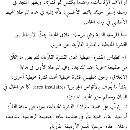
أو آلاف الإقاسات، وعندما يكتمل نمو قشرته، ويظهر المِنْجَد في
وسطه يُسمّى حينئذ بالنمط الأطلسي، لأنّه يشبه في هذه المرحلة المحيط
الأطلسي في زمنه الحاضر.
تبدأ المرحلة الثانية وهي مرحلة انغلاق المحيط بفكّ الارتباط بين
القشرة المحيطية والقشرة القارّية، عن طريق:
1- انطهاس القشرة المحيطية تحت القشرة القارّية، لتعويض ما يتخلّق
من صفيحة صخرية عند المناجد، وهي المرحلة الأولى في بداية
الانغلاق، وحين تنطهس قشرة محيطية تحت قشرة محيطية أخرى،
ينشأ ما يُعرف بالأقواس الجزيرية arcs insulaires، كما هو الحال في
اليابان ومعظم جزر المحيط الهادئ؛
2- يترتّب على عملية استهلاك القشرة المحيطية، سواء على حافة القارّة
أو بعيدا عنها، عملية تغيّر في هندسة حافة الصفيحة الرهاصية المتنامية،
وخلال هذه المرحلة تتّسع الأرصفة القارّية؛