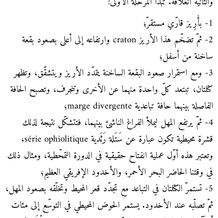
والثانية انغلاقه. تبدأ المرحلة الأولى:
1- بأَرِيز قارّي مستقرّ؛
2- ثمّ تضخّم هذا الأريز craton وارتفاعه إلى أعلى بصعود بقعة
ساخنة من أسفل؛
3- ومع استمرار صعود البقعة الساخنة يتمدّد الأريز ويتشقّق، وتظهر
كتلتان، تبتعد كلّ واحدة منهما عن الأخرى وتنجرف، وتصبح الحافة
الفاصلة بينهما حافة تباعدية marge divergente؛
4- ثمّ يرتفع المهل ليملأ الفراغ الناشئ بينهما، فتتشكّل نتيجة لذلك
قشرة محيطية تكون عبارة عن سَتَلة رَثَدية série ophiolitique،
وتعتبر هذه أوّل عملية انفتاح حقيقية في الدورة التمحّطية، ومثال ذلك
في وقتنا الحاضر البحر الأحمر، والأخدود الإفريقي العظيم؛
5- تستمرّ الكتلتان في التباعد مع تجدّد قعر المحيط وتخلّقه بصعود المهل،
ثمّ تصلّبه عند الأخدود. يستمر الحوض المحيطي في التوسّع إلى مئات