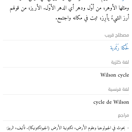
ومثلها الأوهر، من أوّل ودهر أي الدهر الأوّل. الأريز، من قولهم
أرز الشيءُ يأرِز، ثبت في مكانه واجتمع.
مصطلح قريب
لُحْكة رَثَدية
لغة كلزية
Wilson cycle
لغة فرنسية
cycle de Wilson
مراجع
بحوث في الجيولوجيا وعلوم الأرض، تكتونية الأرض (الجيوتكتونيكا). تأليف، الربيز: