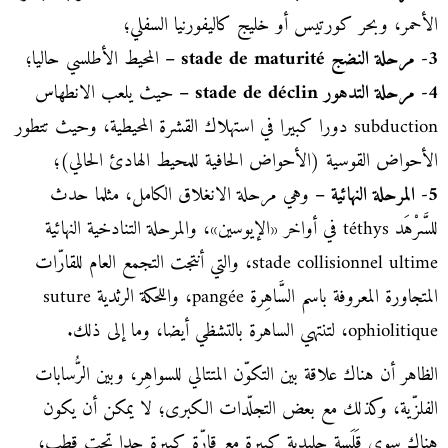
الأحمر، وبحر كورتيس أو خليج كاليفورنيا السفلي؛
3- مرحلة النضج stade de maturité –
المحيط الأطلسي حاليا؛
4- مرحلة التدهور stade de déclin –
حيث يلعب الانطهاس
subduction دورا كبيرا في استهلاك القشرة المحيطية، وحيث تتطور
الأحواض القوسية (الأحواض الحافية للمحيط الهادئ الحالي)؛
5- المرحلة النهائية –
وهي مرحلة الانغلاق الكامل، مثلما حدث
للسَّرْهَد téthys في أواخر «الإيوسين»، والمرحلة التنادخية النهائية
stade collisionnel ultime، والتي أنتجت التجمع العام للقارّات
المتجاورة المعروفة باسم السَّاهِرة pangée، واللحكة الرثدية suture
ophiolitique، لتنتهي الساهرة بالتشظي أيضا، وما إلى ذلك.
الظاهر أن هناك علاقة بين التكوّن المتتالي للسواهِر، وبين الرُّسابات
الفلزّية، وكذلك مع بعض التجلّدات الكبرى؛ لا يمكن أن يكون
هناك سوى قَلَسة جليدية كبيرة مع قارّة كبيرة جدا تحت قطب،