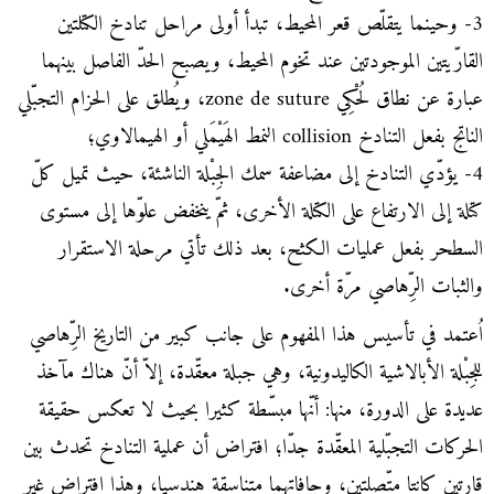
3- وحينما يتقلّص قعر المحيط، تبدأ أولى مراحل تنادخ الكتلتين
القارّيتين الموجودتين عند تخوم المحيط، ويصبح الحدّ الفاصل بينهما
عبارة عن نطاق لُحْكِي zone de suture، ويُطلق على الحزام التجبّلي
الناتج بفعل التنادخ collision النمط الهَيْمَلي أو الهيمالاوي؛
4- يؤدّي التنادخ إلى مضاعفة سمك الجِبْلة الناشئة، حيث تميل كلّ
كتلة إلى الارتفاع على الكتلة الأخرى، ثمّ ينخفض علوّها إلى مستوى
السطحر بفعل عمليات الكثح، بعد ذلك تأتي مرحلة الاستقرار
والثبات الرِّهاصي مرّة أخرى.
اُعتمد في تأسيس هذا المفهوم على جانب كبير من التاريخ الرِّهاصي
للجِبْلة الأبالاشية الكاليدونية، وهي جبلة معقّدة، إلاّ أنّ هناك مآخذ
عديدة على الدورة، منها: أنّها مبسّطة كثيرا بحيث لا تعكس حقيقة
الحركات التجبّلية المعقّدة جدّا؛ افتراض أن عملية التنادخ تحدث بين
قارتين كانتا متّصلتين، وحافاتهما متناسقة هندسيا، وهذا افتراض غير