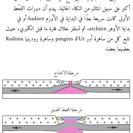
أكبر على سبيل المثال من النكباء الحالية. يبدو أن دورات التمحّط
الأولى كانت سريعة جدًا في البداية في الأوْزم hadéen أو في
بداية الأوهر archéen، ثم تستقر خلال فترة ما قبل الكمبري، حيث
تتبع كل من ساهرة أور pangées d'Ur وساهرة رودينيا Rodinia
بعضهما بعضا.