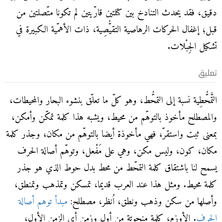
دقيق، فقد يحدث التنادخ بين كتلتين قارّيتين لم تكونا متّصلتين من
قبل؛ إغفال الحركات الرهاصية التقيُّصِية، ذات الأهمّية الكبيرة في
تشكيل الجِبْلات.
تعليق
التَّمحُّطِية نسبة إلى التمحُّط، وهو كلّ ما تعلّق بنشوء البحار والمحيطات،
والمصطلح مأخوذ بالتوهّم من محيط، ويشبه هذا كلمة تمكّن وأمكن،
بمعنى ثبت واستقرّ، فهي مأخوذة أيضا بالتوهّم من مكان، وجذر كلمة
مكان، كون، وليس مكن، وهي على مَفْعل، وتوهّم أصالة الحرف
يسمح لنا باشتقاق كلمة التمحّط من محط بدل حوط الذي هو جذر
كلمة محيط. ومثل هذا عند العرب قديما، تمسكن وتمذهب وتمنطق،
وأصلها من سكن وذهب ونطق، اُنظر، مصطلح:
مبدأ توهم أصالة
الحرف
. الأوزم، كلمة منحوتة من أول وزمن أي الزمن الأول،