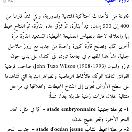
دَوْرة تمحُّطِية
الحتاكة
مجموعة من الأحداث الحِتاكية المتتالية والدورية، والتي تمتدّ فترتها من
400 إلى 500 بِسان، تبدأ بقارّة، ثمّ تمزّق هذه القارّة، ثمّ انفتاح محيط
بها وانغلاقه لاحقا بانطهاس الصفيحة المحيطية، لتستعيد القارّة مرّة
أخرى كتلتها وتصبح قارّة كبيرة واحدة من جديد مع بروز سلاسل
جبلية. نشأ هذا المفهوم في جامعة تورنتو في كندا، على يدي جون
توزو ولسون John Tuzo Wilson (1908-1993)، صاحب فرضية
الفوالق الناقلة للحركة، فالأنماط الرهاصية والظواهر البِنوية التي نشاهدها
على سطح الأرض تُعزى إلى انفتاح المحيطات وانغلاقها في مراحل
متتالية خلال فترات زمنية طويلة جدّا، تبدأ:
1- بمرحلة جنينية stade embryonnaire –
كما في مثل، شمال
البحر الأحمر، وقعر خليج عدن؛
2- مرحلة المحيط الشابّ stade d'océan jeune –
جنوب البحر