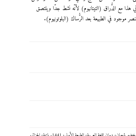
 هذا مع الدُّراق (التيتانيوم) لأنّه نشط جدّا ويلتصق
نصر موجود في الطبيعة بعد الرُّساك (البلوتونيوم).
بان، ديوان اللغة العربية، الطبعة الأولى، 1441. باتنة، الجزائر.