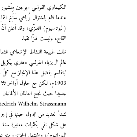
عندما قام باختزال رُباعي سَنَخ الثم
(البوتاسيوم) الفلزّي، وقد أعلن أن
الثماج، وليست فلزّا نقيا.
ظلت طبيعة النشاط الإشعاعي للثماج
ليتقاسم بفضل هذا الإنجاز مع كلّ 
1903م. لكن مع حلول أواخر ثل
لتبدأ العديد من الدول حينها في إجراء
اليورانيوم)، ويشتمل الجزيء منه عل