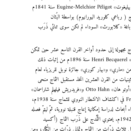
الكيماوي الفرنسي «يوجين مِلْشيور بيليغوت» Eugène-Melchior Péligot سنة 1841م
اج ( رباعي كلوريد اليورانيوم) بواسطة البُثان
ّ باغة «كلابورث» السوداء لم تكن سوى ثنائي ذَرَب
 مجهولة إلى حدود أواخر القرن التاسع عشر حين تمكن
عالم الريزياء الفرنسي «هنري بيكريل» Henri Becquerel سنة 1896م من إثبات ذلك
من «ماري» و«بيار كوري» جائزة نوبل للريزياء لعام
اثينيات من القرن العشرين اتخذ مستقبل الثماج منحى
جديدا حيث نجح العالمان الألمانيان «أوتو هان» Otto Hahn و«فريدريش فيلهلم شتراسمان»
Friedrich Wilhelm Strassmann في اكتشاف الانشطار النووي للثماج سنة 1938م،
 أبحاث لدراسة إمكانية إنتاج قنبلة نووية، ثمّ ليتمّ فصله
على شكل نقي بكميات معتبرة سنة 1942م. يحتوي الثَّمْدج على ذَرَب الثماج (أكسيد
ى ثلاث ذرّات من الثماج وثماني ذرّات من الكُثار، ومن