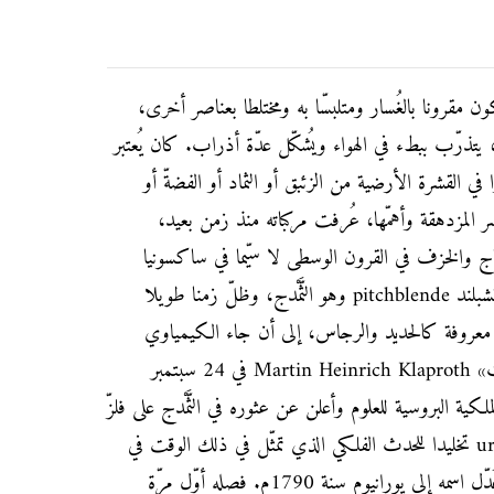
ون مقرونا بالغُسار ومتلبسّا به ومختلطا بعناصر أخرى،
، يتذرّب ببطء في الهواء ويُشكّل عدّة أذراب. كان يُعتبر
را في القشرة الأرضية من الزئبق أو الثماد أو الفضةّ أو
اصر المزدهقة وأهمّها، عُرفت مركباته منذ زمن بعيد،
جاج والخزف في القرون الوسطى لا سيّما في ساكسونيا
وبوهيميا. كان يُسمّى معدنه باسم بتشبلند pitchblende وهو الثَّمْدج، وظلّ زمنا طويلا
ادن معروفة كالحديد والرجاس، إلى أن جاء الكيمياوي
النمساوي «مارتن هاينريش كلابروث» Martin Heinrich Klaproth في 24 سبتمبر
ة) الملكية البروسية للعلوم وأعلن عن عثوره في الثَّمْدج على فلزّ
جديد أطلق عليه اسم «يوران» urane تخليدا للحدث الفلكي الذي تمثّل في ذلك الوقت في
اكتشاف كوكب أورانوس، وقد عُدّل اسمه إلى يورانيوم سنة 1790م. فصله أوّل مرّة