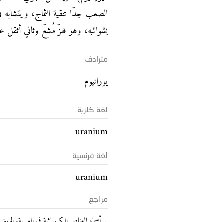
الصعب جدّا تنقية الثماج، ويتشابه في
بشوائبه، وهو فلزّ مُشعّ وثاني أثقل ع
مترادف
يورانيوم
لغة كلزية
uranium
لغة فرنسية
uranium
مراجع
أسماء العناصر الكيميائية في العربية. الربيز: خضير شع