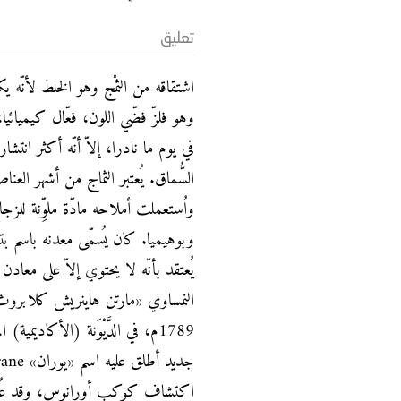
تعليق
اشتقاقه من الثمْج وهو الخلط لأنّه يك
وهو فلزّ فضّي اللون، فعّال كيميائيا
في يوم ما نادرا، إلاّ أنّه أكثر انتشا
السُّماق. يُعتبر الثماج من أشهر العن
واُستعملت أملاحه مادّة ملوِّنة للز
يُعتقد بأنّه لا يحتوي إلاّ على مع
1789م، في الدَّيْوَنة (الأكاديمي