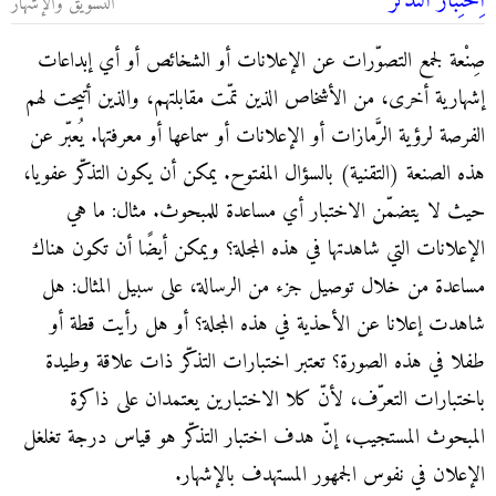
اِخْتِبار التذكّر
التسويق والإشهار
صِنْعة لجمع التصوّرات عن الإعلانات أو الشخائص أو أي إبداعات
إشهارية أخرى، من الأشخاص الذين تمّت مقابلتهم، والذين أتيحت لهم
الفرصة لرؤية الرَّمازات أو الإعلانات أو سماعها أو معرفتها. يُعبّر عن
هذه الصنعة (التقنية) بالسؤال المفتوح. يمكن أن يكون التذكّر عفويا،
حيث لا يتضمّن الاختبار أي مساعدة للمبحوث. مثال: ما هي
الإعلانات التي شاهدتها في هذه المجلة؟ ويمكن أيضًا أن تكون هناك
مساعدة من خلال توصيل جزء من الرسالة، على سبيل المثال: هل
شاهدت إعلانا عن الأحذية في هذه المجلة؟ أو هل رأيت قطة أو
طفلا في هذه الصورة؟ تعتبر اختبارات التذكّر ذات علاقة وطيدة
باختبارات التعرّف، لأنّ كلا الاختبارين يعتمدان على ذاكرة
المبحوث المستجيب، إنّ هدف اختبار التذكّر هو قياس درجة تغلغل
الإعلان في نفوس الجمهور المستهدف بالإشهار.