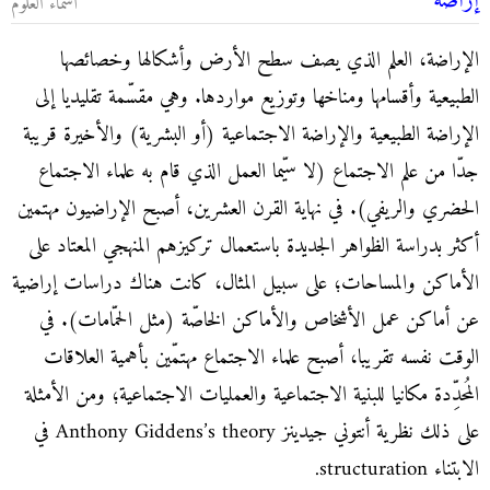
إراضة
أسماء العلوم
الإراضة، العلم الذي يصف سطح الأرض وأشكالها وخصائصها
الطبيعية وأقسامها ومناخها وتوزيع مواردها. وهي مقسّمة تقليديا إلى
الإراضة الطبيعية والإراضة الاجتماعية (أو البشرية) والأخيرة قريبة
جدّا من علم الاجتماع (لا سيّما العمل الذي قام به علماء الاجتماع
الحضري والريفي). في نهاية القرن العشرين، أصبح الإراضيون مهتمين
أكثر بدراسة الظواهر الجديدة باستعمال تركيزهم المنهجي المعتاد على
الأماكن والمساحات؛ على سبيل المثال، كانت هناك دراسات إراضية
عن أماكن عمل الأشخاص والأماكن الخاصّة (مثل الحمّامات). في
الوقت نفسه تقريبا، أصبح علماء الاجتماع مهتمّين بأهمية العلاقات
المُحدِّدة مكانيا للبنية الاجتماعية والعمليات الاجتماعية؛ ومن الأمثلة
على ذلك نظرية أنتوني جيدينز Anthony Giddens’s theory في
الابتناء structuration.