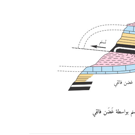
نم بواسطة غَضَن فالقي