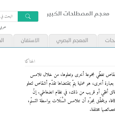
معجم المصطلحات الكبير
عـربي
حات
المعجم البصري
الاستفان
ال
الحتاكة
شقاص تغطّي مجموعة أخرى وتعلوها، من خلال تلامس
عبارة أخرى، هو عملية يتمّ بمقتضاها تقدّم أشقاص لتعلو
الق أفقي أو قريب من ذلك، في نظام انضغاطي. إنّ
فا، ويتحقّق بمجرّد أن تتلامس السَّتَلات بواسطة التسنّم،
خصائصها مختلفة.