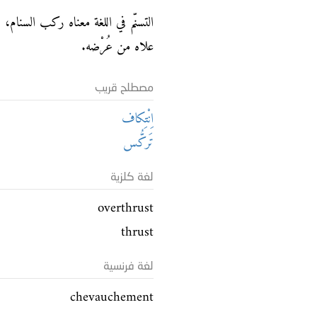
التسنّم في اللغة معناه ركب السنام، و
علاه من عُرْضه.
مصطلح قريب
اِنْتِكاف
تَركُّس
لغة كلزية
overthrust
thrust
لغة فرنسية
chevauchement