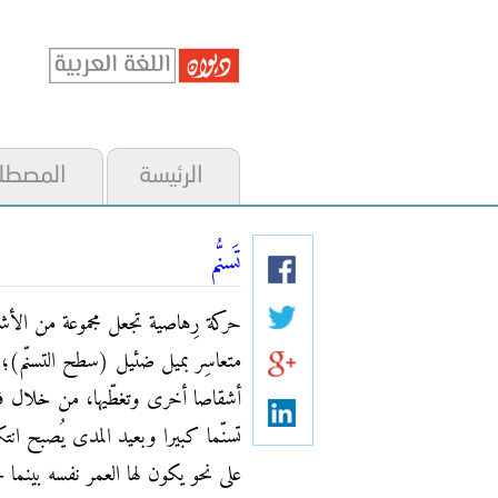
الرئيسة
المصطل
تَسنُّم
حركة رِهاصية تجعل مجموعة من الأ
متعاسِر بميل ضئيل (سطح التسنّم)؛ ب
أشقاصا أخرى وتغطّيها، من خلال ف
تسنّما كبيرا وبعيد المدى يُصبح انتكا
على نحو يكون لها العمر نفسه بينما 