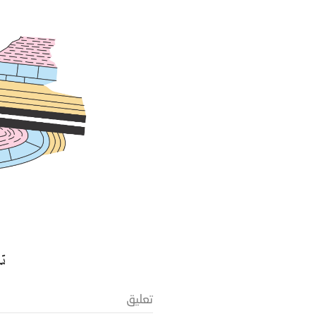
تس
تعليق