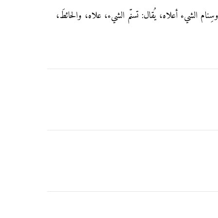
سِنام الشيء أعلاه، يُقال: تسنّم الشيء، علاه، والحائطَ،