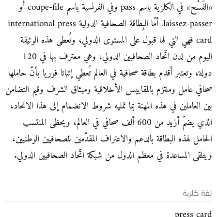
«الفَسْح» في الكلزية باسم pass وفي الفرنسية باسم coupe-file أو
laissez-passer. أمّا البِطاقة الصحافية الدولية international press
card فهي التي لها قبول على المستوى الدولي، وتُعطى هذه الوثيقة
اليوم من لدن اتّحاد الصحافيين الدولي، وهي معترف بها في 120
دولة، وتعتبر أقدم بطاقة صحافية في العالم تُعطي إثباتا فوريا بأنّ حاملها
صحافي عامل وملتزم بالمقاييس الأخلاقية وميثاق الشرف وقيم التضامن
بين العاملين في هذه المهنة بما تمليه شروط الانضمام إلى هذا الاتحاد،
الذي يضمّ أزيد من 600 ألف صحافي في العالم، ويحظى المنتسب
الحامل لهذه البطاقة بالدعم والاعتراف المقدّمين للصحافيين الوطنيين،
ويتلقى المساعدة في معظم الدول من شبكة اتّحاد الصحافيين الدولي.
لغة كلزية
press card