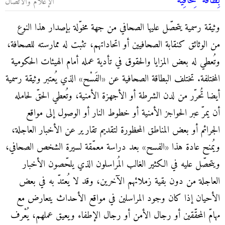
بِطاقة صِحافِية
الإعلام والاتصال
وثيقة رسمية يتحصّل عليها الصحافي من جهة مخوّلة بإصدار هذا النوع
من الوثائق كنقابة الصحافيين أو اتحاداتهم، تثبت له ممارسته للصحافة،
وتُعطي له بعض المزايا والحقوق في تأدية عمله أمام الهيئات الحكومية
المختلفة. تختلف البطاقة الصحافية عن «الفَسْح» الذي يُعتبر وثيقة رسمية
أيضا تُحرّر من لدن الشرطة أو الأجهزة الأمنية، وتُعطي الحقّ لحامله
أن يمرّ عبر الحواجز الأمنية أو خطوط النار أو الوصول إلى مواقع
الجرائم أو بعض المناطق المحظورة لتقديم تقارير عن الأخبار العاجلة،
ويُمنح عادة هذا «الفسح» بعد دراسة معمّقة لسيرة الشخص الصحافي،
ويتحصّل عليه في الكثير الغالب المُراسلون الذي يلحّصون الأخبار
العاجلة من دون بقية زملائهم الآخرين، وقد لا يُعتدّ به في بعض
الأحيان إذا كان وجود المراسلين في مواقع الأحداث يتعارض مع
مهامّ المحقّقين أو رجال الأمن أو رجال الإطفاء ويعيق عملهم، يُعْرف