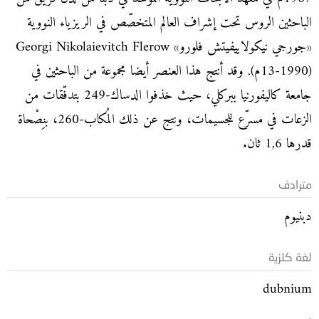
الباحثين الروس تحت إشراف العالم المتخصّص في الريزياء النووية
«جورجي نيكولاييفيتش فلورو» Georgi Nikolaievitch Flerow
(13-1990م). وقد أنتج هذا العنصر أيضا مجموعة من الباحثين في
جامعة كاليفورنيا ببركلي، حيث خذفوا الدساك-249 بتدفّقات من
الزعات في مسرّع للجسيمات، ونتج عن ذلك المُكاب-260، بنِصْحاة
قدرها 1,6 ثان.
مترادف
دبنيوم
لغة كلزية
dubnium