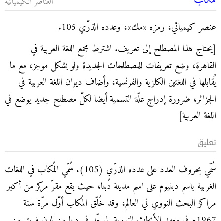
مُكاب
العناصر الكيميائية
عنصر كيميائي، رمزه «مك»، وعدده الذرّي 105.
[يحتاج هذا المصطلح إلى تعريف. اشترط مجمع اللغة العربية في
القاهرة، وضع تعريفات للمصطلحات الجديدة ولو بشكل موجز، مع ما
يُقابلها في اللغتين الكلزية والفرنسية، وأضاف ديوان اللغة العربية في
الجزائر، ضرورة إدراج علّة التسمية أيضا لكلّ مصطلح جديد يوضع في
اللغة العربية]
تعليق
سُمّي بحروف العدد على عدده الذرّي (105). سُمّي المُكاب في اللغات
الغربية باسم دبنيوم على اسم مدينة دُبنا، حيث يقع مقرّ مركز من أكبر
مراكز البحث النووي في العالم، وقد خُلّق المُكاب أوّل مرّة سنة
1967م في معهد الأبحاث النووية الموحّد في دبنا من لدن فريق من