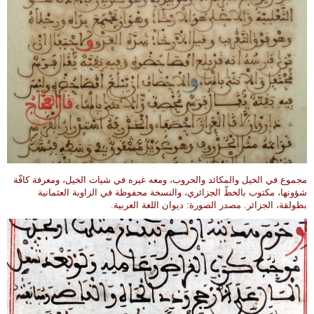
مجموع في الخيل والمكائد والحروب، ومعه غيره في شيات الخيل، ومعرفة كافّة
شؤونها، مكتوب بالخطّ الجزائري، والنسخة محفوظة في الزاوية العثمانية
بطولقة، الجزائر. مصدر الصورة: ديوان اللغة العربية.