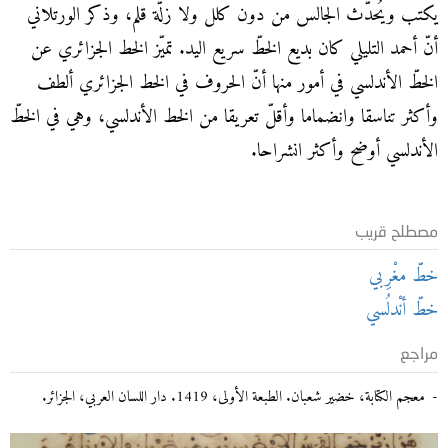
يكتب ويُحدّث الجالس من دون كلل ولا زلّة قلم، وذكر الورتلاني
أنّ أحمد التليلي كان بديع الخطّ سريع اليد. تميّز الخط الجزائري عن
الخطّ الأندلسي في أمور منها أنّ الحروف في الخط الجزائري ألطف
وأكثر تناسقا وانضماما وأقلّ تعريقا من الخط الأندلسي، وهي في الخطّ
الأندلسي أوضح وأكثر انشراحا.
مصطلح قريب
خطّ مغْرِبي
خطّ أنْدلُسي
مراجع
معجم الكتابة، خضير شعبان. الطبعة الأولى، 1419. دار اللسان العربي، الجزائر.