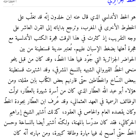
خطّ جزائِري
الخِطاطة
هو الخط الأندلسي الذي قال عنه ابن خلدون إنّه قد تغلّب على
الخطوط الأخرى في المغرب، وترجع بداياته إلى القرن العاشر على
وجه التقريب، إذ كثرت في هذا الوقت هجرة الكتب الأندلسية مع
هجرة أهلها بضغط الإسبان عليهم. تُعتبر مدينة قسنطينة من بين
الحواضر الجزائرية التي جُوّد فيها هذا الخطّ، وقد كان من قبل ينحو
منحى الخطّ القيرواني الشبيه بالنسخ المشرقي، وقد اشتهرت قسنطينة
ببعض النسّاخ والخطّاطين حتّى قارنهم بعض الكتّاب بابن مقلة، ومن
هؤلاء أبو عبد الله العطّار الذي كان من أسرة شهيرة بالعطّار، تولّت
الوظائف الرسمية في العهد العثماني، وقد عُرف ابن العطّار بجودة الخطّ
وكان يقصده العام والخاص في العقود، كذلك اُشتهر الشيخ إبراهيم
الحركاتي، فقد كان مدرّسا بالمهنة، ولكنّه اُشتهر أيضا بالنساخة وحسن
الخطّ حتّى أصبح له فيها مهارة وطاقة كبيرة، ومن مهارته أنّه كان