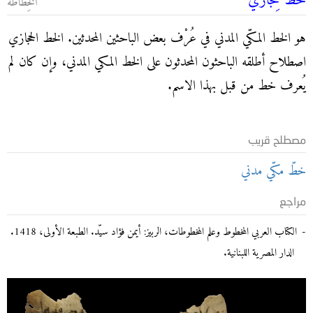
خطّ حِجازي
الخِطاطة
هو الخط المكّي المدني في عُرْف بعض الباحثين المحدثين.
الخط الحجازي
اصطلاح أطلقه الباحثون المحدثون على الخط المكي المدني، وإن كان لم
يُعرف خط من قبل بهذا الاسم.
مصطلح قريب
خطّ مكّي مدني
مراجع
الكتاب العربي المخطوط وعلم المخطوطات، الربيز: أيمن فؤاد سيّد. الطبعة الأولى، 1418.
الدار المصرية اللبنانية.