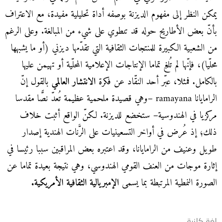
يمكن النظر إلى مفهوم الديزنة بوصفه أداة تحليلية مفيدة، مع الاعتراف
بأنّ بعض الأطاريح حوله قد تنطوي على شيء من المبالغة. وعلى الرغم
من الشعبية الكبيرة للمنتجات الثقافية التي تقدّمها ديزني (أو ما يشبهها
محلّيا)، فإنّها لم تُلغِ تماما الإنتاجات الإعلامية المحلّية أو تهيمن عليها
بالكامل. فمثلا، عبّر أحد النقّاد عن فكرة
الانتشار العالمي
بالقول إنّ
الرامايانا ramayana –وهي قصيدة ملحمية عظيمة تُعدّ نصًّا مقدسا
مركزيا في الهندوسية– ستخضع للديزنة. لكنّ الواقع أثبت خلاف
ذلك؛ إذ عُرض في أواخر التسعينيات على الرَّنات الهندية إصدار
طويل وعنيف من الرامايانا، وقد اعتبره بعض المراقبين سببا رئيسا في
إثارة موجات من العنف القومي الهندوسي، وهي نتيجة بعيدة تماما عن
الصورة النمطية المرتبطة بما يسمى
الإمبريالية الثقافية الأمريكية.
لغة كلزية