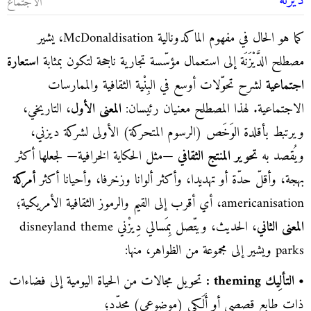
دَيْزَنَة
الاجتماع
كما هو الحال في مفهوم الماكدونالية McDonaldisation، يشير
مصطلح الدَّيْزَنَة إلى استعمال مؤسّسة تجارية ناجحة لتكون بمثابة
استعارة
اجتماعية
لشرح تحوّلات أوسع في البِنْية الثقافية والممارسات
الاجتماعية. لهذا المصطلح معنيان رئيسان:
المعنى الأول
، التاريخي،
ويرتبط بأقلدة الوَخَص (الرسوم المتحركة) الأولى لشركة ديزني،
ويُقصد به
تحوير المنتج الثقافي
—مثل الحكاية الخرافية— لجعلها أكثر
بهجة، وأقلّ حدّة أو تهديدا، وأكثر ألوانا وزخرفا، وأحيانا أكثر
أمركة
americanisation، أي أقرب إلى القيم والرموز الثقافية الأمريكية؛
المعنى الثاني
، الحديث، ويتّصل بِمَسالي دِيزْني disneyland theme
parks ويشير إلى مجموعة من الظواهر، منها:
• التألِيك
theming
:
تحويل مجالات من الحياة اليومية إلى فضاءات
ذات طابع قصصي أو أَلَكي (موضوعي) محدّد؛