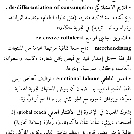
• التزايم الاستهلاكي
de-differentiation of consumption
:
دمج أنشطة استهلاكية متفرقة (مثل تناول الطعام، وممارسة الرياضة،
وشراء وسائل الترفيه) في تجربة متكاملة؛
• التسويق الجانبي الواسع
extensive collateral
merchandising
:
إنتاج سلعة ثقافية مرتبطة بحزمة من المنتجات
المرافقة —مثل إصدار قليد مع قميص يحمل شعاره، وكتاب، وأسطوانة،
وألعاب، وحقائب مدرسية، وغيرها؛
• العمل العاطفي
emotional labour
:
توظيف أشخاص ليس
فقط لتقديم المنتج، بل لضمان أن يعيش المستهلك تجربة انفعالية
معيّنة، ويتوافق شعوره مع
الجو
الذي يريده المنتج أو الرَّمازة.
يشترك المعنيان في الإشارة إلى
الانتشار العالمي
global reach؛ إذ
أصبحت ديزني، شأنها شأن ماكدونالدز، رَمازة (علامة تجارية)
عالمية ذات حضور قوي في معظم مناطق العالم. وكما في الماكدونالية،