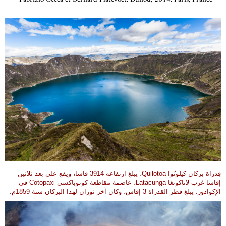
قِدراة بركان كيلوتُوا Quilotoa، يبلغ ارتفاعه 3914 قاسا، ويقع على بعد ثلاثين
إقاسا غرب لاتاكونغا Latacunga، عاصمة مقاطعة كوتوباكسي Cotopaxi في
الإكوادور. يبلغ قطر القدراة 3 إقاس، وكان آخر ثوران لهذا البركان سنة 1859م.