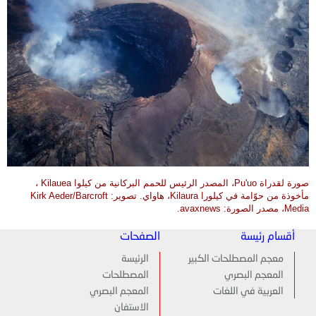
صورة لقدراة Pu'uo، المصدر الرئيس للحمم البركانية من كيلوا Kilauea ،
مأخوذة من حوّامة في كيلورا Kilaura، هاواي. تصوير: Kirk Aeder/Barcroft
Media، مصدر الصورة: avaxnews.
أقسام رئيسة
الصفحات
معجم المصطلحات الكبير
الرئيسة
المعجم البصري
المصطلحات
العربية في اللغات
المعجم البصري
الاستفان