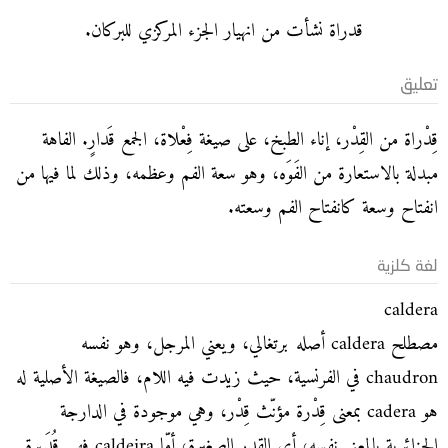
قدراة نشأت من انهيار الجزء المركزي للبركان.
تعليق
قِدْراة من القِدْر، إناء الطبخ، على صيغة فِعْلاة، الجمع قَدارٍ. الفاهة
مبدلة بالاستعارة من الفَوَه، وهو سعة الفم وعظمه، وذلك لما فيها من
انفتاح وسعة كانفتاح الفم وسعته.
لغة كلزية
caldera
مصطلح caldera أصله برتغالي، ويعني المرجل، وهو نفسه
chaudron في الفرنسية، حيث زيدت فيه اللام، فالصيغة الأصلية له
هو cadera بمعنى قِدْرة مؤنّث قِدْر، وهي موجودة في الدارجة
الجزائرية بالمعنى نفسه، أي القدر الصغيرة، أمّا caldeira فهي قُدَيرة