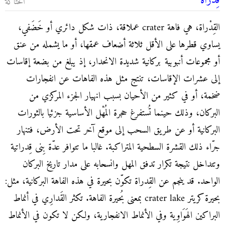
قِدْراة
الحتاكة
القِدْراة، هي فاهة crater عملاقة، ذات شكل دائري أو خَضَفي،
يساوي قطرها على الأقل ثلاثة أضعاف عمقها، أو ما يشمله من عنق
أو مجموعات أنبوبية بركانية شديدة الانحدار، إذ يبلغ من بضعة إقاسات
إلى عشرات الإقاسات، تنتج مثل هذه الفاهات عن انفجارات
ضخمة، أو في كثير من الأحيان بسبب انهيار الجزء المركزي من
البركان، وذلك حينما تُستفرغ حجرة المُهْل الأساسية جزئيا بالثورات
البركانية أو عن طريق السحب إلى موقع آخر تحت الأرض، فتنهار
جرّاء ذلك القشرة السطحية المتراكبة. غالبا ما تتوافر عدّة بِنى قِدراتية
وتتداخل نتيجة تكرار تدفق المهل وانسحابه على مدار تاريخ البركان
الواحد. قد ينجم عن القِدراة تكوّن بحيرة في هذه الفاهة البركانية، مثل:
بحيرة كريتر crater lake بمعنى بُحيرة الفاهة. تكثر القَدارِي في أنماط
البراكين الهَوَاوِية وفي الأنماط الانفجارية، ولكن لا تكون في الأنماط