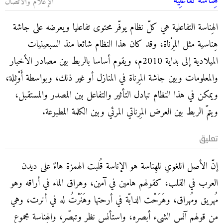
هِناسة تفاعُلِية
الإعلام والاتصال
الهِناسة التفاعلية هي كلّ نظام يوفّر محتوى تفاعليا ويعرضه على جاشة
هِناسية مثل المِرْناة، وقد كان هذا النظام شائعا منذ السبعينيات
الميلادية إلى بداية 2010م، ويقوم أساسا بالربط بين مصادر الأخبار
والمعلومات وبين جاشة المِرناة في المنازل أو غير ذلك، وبواسطة أَوْثِلة،
ويمكن في هذا النظام تبادل التأثير والتفاعل بين المصدر والمستقبل،
ويتمّ الربط بين العرض المِرناتي المرئي وبين الكلمة المطبوعة.
تعليق
إنّ الأصل اللغوي للهِناسة هو الإناسة قُلبت الهمزة هاءً على ديدن
العرب في القلب، كقولهم هامين في آمين، وهراق الماء في أراقه وهو
مُهريق ومُهراق، وهَرَحْت الدابّة في أرحتها وهَنَرْتُ له في أنرت، وهي
من قولهم آنس الشيء أبصره، واستأنس نظر وتبصّر، والهِناسة مجموع