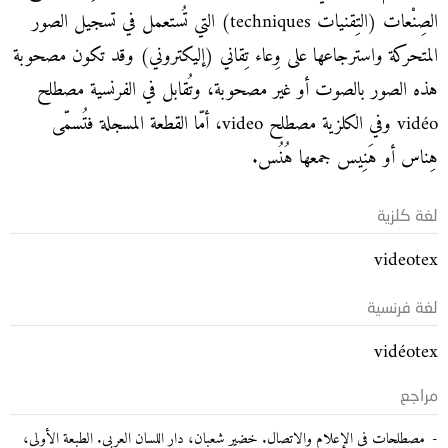
الصِنْعات (التِقنيات techniques) التي تُستعمل في تسجيل الصور
المتحركة واسترجاعها على وِعاء تِقاني (إليكتروني) وقد تكون مصحوبة
هذه الصور بالصوت أو غير مصحوبة، وتُقابل في الفرنسية مصطلح
vidéo وفي الكلزية مصطلح video، أمّا القطعة المسجلة فتُسمّى
هِناس أو هَنِيس جمعها هُنُس.
لغة كلزية
videotex
لغة فرنسية
vidéotex
مراجع
مصطلحات في الإعلام والاتصال. خضير شعبان، دار اللسان العربي. الطبعة الأولى،