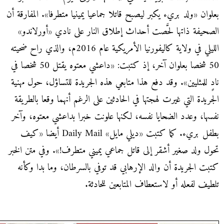
بعلوان «ولد بريء يكبر ليصبح قاتلا جماعيا يمينيا متطرفا». المفارقة أن
الصحيفة ذاتها لحَّصت أحداث إطلاق النار على نادي «أورلاندو»
الليلي في ولاية كاليفورنيا الأمريكية عام 2016م، والذي راح ضحيته
50 شخصا بعلوان آخر، إذ كتبت: «داعشي معتوه يقتل 50 شخصا في
نادٍ للمثليين». وقد دفع هذا متابعي هذه الجريدة للتساؤل، حول مهنية
الجريدة التي غيرت لهجتها في الحادثين على الرغم أنهما وقعا بالطريقة
نفسها، وعدد الضحايا نفسه، لكنها علونت خبرا بداعشي معتوه، وآخر
بطفل بريء. كما كتبت «ديلي مايل» Daily Mail أيضا «كيف
تحول ولد صغير أشقر إلى قاتل جماعي يميني متطرف!». وفي متن الخبر
كتبت الجريدة أن والد الإرهابي قد توفي بالسرطان، وما بدا وكأنه
تلطيف لفعله أو لاستعطاف المتابعين للحادثة.