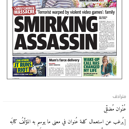
مترادف
عُنْوان مُضلِّل
[يُرغب عن استعمال كلمة عُنوان في معنى ما يوسم به المؤلّفُ كتابَه