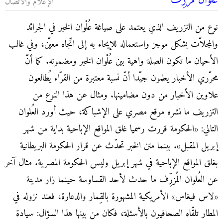
عُلْوان مُزرِّف
الإعلام والاتصال
نوع من التزريف الذي يعتمد على صياغة عُلْوان الخبر في الجرائد
والمجلاّت بشكل موجز واستعماله للإيحاء به إلى اتّجاه معيّن، وفي غالب
الأحيان ما تكون الصلة واهية بين عُلْوان الخبر ومضمونه. كما أنّ
محرّري الأخبار يعلمون جيّدا أنّ نسبة معتبرة من القرّاء يُطالعون
علاوين الأخبار من دون مضامينها. ومثال عن هذا النوع من
التزريف ما نشره موقع مصري على الإشباكة، حيث أورد العُلوان
التالي: «الحكومة قررت رسميا غلق المواقع الإباحية بداية من شهر
إبريل المقبل». بينما متن الخبر تحدّث عن قرار الحكومة البريطانية
بغلق المواقع الإباحية في شهر إبريل وليس الحكومة المصرية. مثال آخر
عن العُلوان المُزرِّف ما حدث لأحد القساوسة حينما زار مدينة
«لاس فيغاس» الأمريكية المشهورة بالقِمار والدعارة، فعند نزوله في
المطار تلقّاه الصحافيون بالأسئلة، فكان من بينها هذا السؤال: سيادة