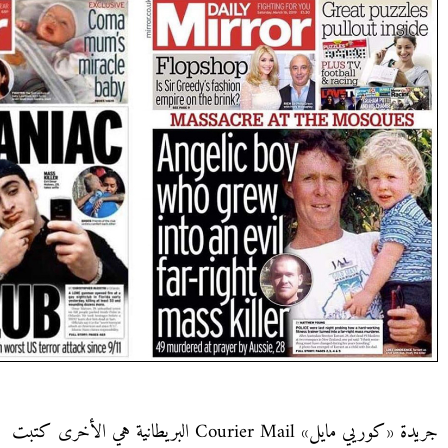
جريدة «كوريي مايل» Courier Mail البريطانية هي الأخرى كتبت