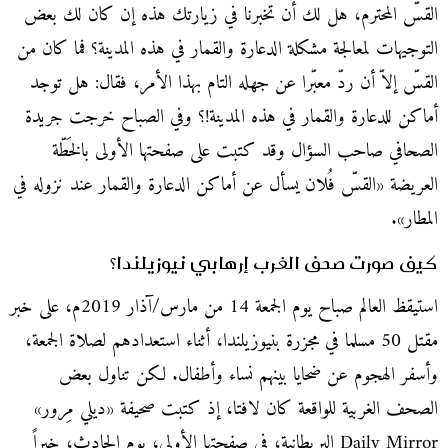
القسّ المحترم، هل لك أن تخبرنا في زيارتك هذه إن كان لك بعض
التوجيهات لمعالجة مشكلة الدعارة والقمار في هذه المدينة؟ فما كان من
القسّ إلاّ أن ردّ معبّرا عن جهله التام بهذا الأمر، فقال: هل توجد
أماكن للدعارة والقمار في هذه المدينة
!
؟ وفي الصباح خرجت جريدة
الصحافي صاحب السؤال وقد كتبت على صفحتها الأولى بالخَطّة
العريضة «القسّ فُلان يسأل عن أماكن الدعارة والقمار عند نزوله في
المطار».
كيف صورت صحف الغرب إرهابي نيوزيلندا؟
استيقظ العالم صباح يوم الجمعة 14 من مارس/آذار 2019م، على خبر
مقتل 50 مسلما في مجزرة بنيوزيلندا، أثناء استعدادهم لصلاة الجمعة،
وأسفر الهجوم عن ضحايا بينهم نساء وأطفال. لكن تناول بعض
الصحف الغربية للواقعة كان لافتا، إذ كتبت صحيفة «ديلي مِرور»
Daily Mirror البريطانية، في صفحتها الأولى، يوم الحادث، خبراً