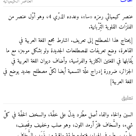
سُخاف
العناصر الكيميائية
عنصر كيميائي رمزه «سا»، وعدده الذرّي 4، وهو أوّل عنصر من
الفلزّات القلوية التِّرْبانية.
[يحتاج هذا المصطلح إلى تعريف. اشترط مجمع اللغة العربية في
القاهرة، وضع تعريفات للمصطلحات الجديدة ولو بشكل موجز، مع ما
يُقابلها في اللغتين الكلزية والفرنسية، وأضاف ديوان اللغة العربية في
الجزائر، ضرورة إدراج علّة التسمية أيضا لكلّ مصطلح جديد يوضع في
اللغة العربية]
تعليق
السين والخاء والفاء أصل مطّرد يدلّ على خفّة، والسخف الخفّة في كلّ
شيء، والسُّخاف فلزّ أرمد اللون، وهو صلب وخفيف وقَصِف،
يتذرّب ببطء في الهواء، فتعلوه طبقة واقية من ذَرَب السُّخاف