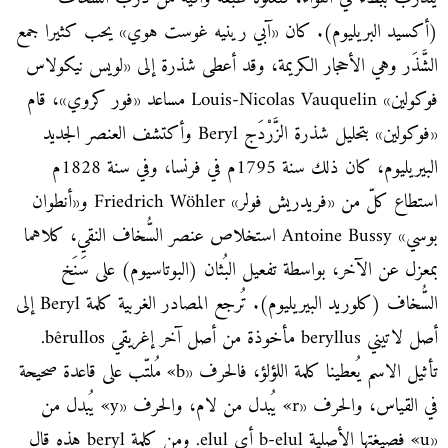
(أكسيد البريليوم). كان «آبي رينيه غوست هوي» يحب كثيرا جمع
الشَّذَر وهي الأحجار الكريمة، وقد أعطى شذرة إلى «لويس نيكولاس
فوكولين» Louis-Nicolas Vauquelin مساعد «فور كروي»، قام
«فوكولين» بتحليل شذرة الزَّرْدَج Beryl وأكتشف العنصر الجديد
البيريليوم، كان ذلك سنة 1795م في فرنسا، وفي سنة 1828م
استطاع كلّ من «فريدريش فولر» Friedrich Wöhler و«أنطوان
بوسي» Antoine Bussy استخلاص عنصر السُّخاف النقي، كلاهما
بمعزل عن الآخر، بواسطة تفعيل البُثان (البوتاسيوم) على سَنَخ
السُّخاف (كلوريد البيريليوم). تُرجع المصادر الغربية كلمة Beryl إلى
أصل لاتيني beryllus مأخوذة من أصل آخر إغريقي bêrullos.
تأثيل الاسم يُعطينا كلمة اللؤلؤ، فالحرف «b» مُلتّب على قاعدة صحيحة
في القياس، والحرف «r» يُبدل من لام، والحرف «y» يُبدل من
«u» فصيغتها الأصلية b-elul أي elul. ومن كلمة beryl هذه قال