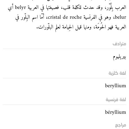
العرب بِلَّوْر، وقد حدث للكلمة قلب، فصيغتها في العربية belyr أي
belur، وهو في الفرنسية cristal de roche، أمّا اسم البِلّور في
العربية فهو الحُومَة، ومنها قيل الحِيامة لعلم البلّورات.
مترادف
بيريليوم
لغة كلزية
beryllium
لغة فرنسية
béryllium
مراجع