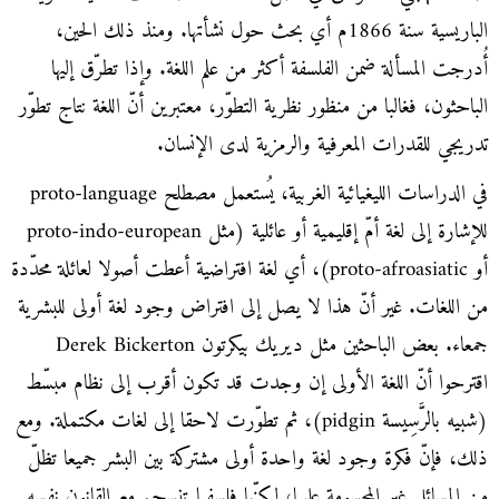
الباريسية سنة 1866م أي بحث حول نشأتها. ومنذ ذلك الحين،
أُدرجت المسألة ضمن الفلسفة أكثر من علم اللغة. وإذا تطرّق إليها
الباحثون، فغالبا من منظور نظرية التطوّر، معتبرين أنّ اللغة نتاج تطوّر
تدريجي للقدرات المعرفية والرمزية لدى الإنسان.
في الدراسات الليغيائية الغربية، يُستعمل مصطلح proto-language
للإشارة إلى لغة أمّ إقليمية أو عائلية (مثل proto-indo-european
أو proto-afroasiatic)، أي لغة افتراضية أعطت أصولا لعائلة محدّدة
من اللغات. غير أنّ هذا لا يصل إلى افتراض وجود لغة أولى للبشرية
جمعاء. بعض الباحثين مثل ديريك بيكرتون Derek Bickerton
اقترحوا أنّ اللغة الأولى إن وجدت قد تكون أقرب إلى نظام مبسّط
(شبيه بالرَّسِيسة pidgin)، ثم تطوّرت لاحقا إلى لغات مكتملة. ومع
ذلك، فإنّ فكرة وجود لغة واحدة أولى مشتركة بين البشر جميعا تظلّ
من المسائل غير المحسومة علميا، لكنّها فلسفيا تنسجم مع القانون نفسه