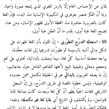
يتمايز عن الإحساس الخام إلّا بالرمز اللغوي الذي يمنحه صورة واعية.
وبما أنّ الفكر عنصر جوهري في الكينونة الإنسانية منذ البدء، فإنّ اللغة
كانت بالضرورة حاضرة منذ اللحظة الأولى لظهور الإنسان. ومن هنا،
تصبح اللغة هبة أولى، بقدر ما أنّ العقل هبة أولى.
ثالثا : استحالة التدرّج التطوّري –
إنّ القول بأن اللغة ظهرت على
شكل بدائي أشبه بالرسيسة ثم تطورّت تدريجيا إلى لغات معقّدة،
يواجه معضلة أساسية: كلّ لغة، مهما وُصفت بالبدائية، تحتوي على نحوٍ
ومعجمٍ ومعاني وظيفية تتيح لأهلها التفاهم الشامل حول حاجاتهم.
إنّ ما يصفه الغربيون
بالبدائي
هو في الحقيقة مكتمل ضمن حدوده
الوظيفية، وليس خطوة ناقصة في طريق التدرّج. بل إنّ السجل
التاريخي للغات الحيّة يُظهر أنّ كلّ لغة وُجدت كانت صالحة تماما
للتواصل، ولم يُكتشف في التاريخ أي
بقايا لغة غير مكتملة
. وعليه،
فالفكرة التطوّرية في أصل اللغة لا تجد ما يسندها لا في الدليل الإناسي