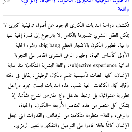
الأصول التوقيفية الكبرى: الكون، والحياة، والوعي،
الفكر
واللغة
تكشف دراسة البدايات الكبرى للوجود عن أصول توقيفية كبرى لا
يمكن للعقل البشري تفسيرها بالكامل إلا بالرجوع إلى قدرة إلهية عليا
واعية. فظهور الكون بالانفجار العظيم big bang، ونشوء الخلية
الأولى كأساس للحياة، وظهور الوعي البشري القادر على التجربة
الذاتية subjective experience، واللغة البشرية المتكاملة منذ بداية
الإنسان، كلها لحظات تأسيسية تتسم بالكمال الوظيفي، يقابل في دقته
وكماله كمال الكائنات الحية نفسها. هذه البدايات ليست مجرد مراحل
تطورية عشوائية، بل ترتبط بتدخل واعٍ مفترض لشرح نشأتها، إذ
يشكل كل عنصر من هذه العناصر الأربعة –الكون، والحياة،
والوعي، واللغة– منظومة متكاملة من الوظائف والقدرات التي تجعل
الإنسان كائنًا عاقلا قادرا على التواصل والتفكير والتعبير الرمزي.