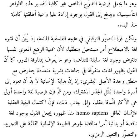
وهو ما يجعل فرضية التدرّج الناقص غير كافية لتفسير هذه الظواهر
التأسيسية، ويدفع إلى القول بوجود إرادة عليا واعية أطلقتها كاملة
منذ البدء.
وتكمن قوة التصوّر التوقيفي في حججه الفلسفية المانعة؛ إذ يُبيّن أن نشوء
لغة بالاصطلاح أمر مستحيل منطقيا، لأن عملية الوضع اللغوي نفسها
تفترض وجود لغة سابقة للتفاهم، وهو ما يُعرف بمفارقة الدور. كما أنّ
القول بظهور لغات متفرّقة في جماعات بشرية متعدّدة يتعارض مع
منطق وحدة الأصل البشري، إذ إنّ بداية الإنسانية لا بدّ أن تعود إلى
أسرة واحدة تمثّل الجذر المشترك، ومن ثمّ فإن فرضية لغة واحدة أولى
هي الأكثر اتّساقا عقليا. وإلى جانب ذلك، فإنّ اكتمال البنية العقلية
للإنسان العاقل homo sapiens منذ ظهوره يجعل القول بوجود لغة
ناقصة أو بدائية أمرا مناقضا لجوهر الطبيعة الإنسانية القائمة على التجريد
والتصوّر والتعبير الرمزي.