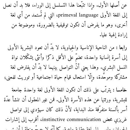
عن أصلها الأول. وإذا تتبّعنا هذا التسلسل إلى الوراء، فلا بد أن نصل
إلى اللغة الأولى primeval language، التي لم تُستمد من أي لغة
أخرى، وهو ما يفرض أن تكون توقيفية بالضرورة، وموضوعة من
إرادة إلهية عليا.
رابعا :
من الناحية الإناسية والحِياوية، لا بدّ أن تعود البشرية الأولى
إلى أسرة إنسانية واحدة، تضمّ على الأقل ذكرا وأنثى يشكّلان نواة
النسل البشري. وهذا يعني أنّ التواصل بينهما لا بدّ أن يفترض لغة
مشتركة وموحَّدة، وإلّا استحال قيام حياة اجتماعية أو توريث للمعنى؛
خامسا :
يترتّب على ذلك أن تكون اللغة الأولى لغة واحدة جامعة
للبشرية، ورثتها عن هذه الأسرة الأولى. فمن غير المعقول أن تنشأ عدّة
أسر بألسنة متفرّقة منذ البداية، لأنّ ذلك كان سيؤدي إلى تواصل
غريزي محض instinctive communication، أقرب إلى إشارات
الحيوان، وليس إلى لغة عقلية واعية. كما أنّه لا يصحّ منطقيا أن تهب