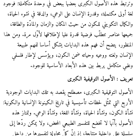
وترتبط هذه الأصول الكبرى بعضها ببعض في وحدة متكاملة: فوجود
لغة أولى مكتملة، وقدرة الإنسان على الوعي، والدقة في نشوء الحياة،
والكمال التكويني للكون من حيث المكان والزمان والمادّة والطاقة،
جميعها عناصر تتطلّب فرضية قدرة عليا لإطلاقها لأوّل مرة. ومن هذا
المنظور، يتضح أن فهم هذه البدايات يشكل أساسا لفهم طبيعة
الإنسان ولغته ووعيه وحياته ضمن الكون، ويؤسّس لإطار فلسفي
وعلمي متكامل يربط بين هذه الأبعاد الأساسية للوجود.
تعريف : الأصول التوقيفية الكبرى
الأصول التوقيفية الكبرى، مصطلح يقصد به تلك البدايات الوجودية
الأربع التي تمثّل لحظات تأسيسية في تاريخ الكينونة الإنسانية والكونية:
نشأة الكون، ونشأة الحياة، ونشأة اللغة، ونشأة الوعي. وتمتاز هذه
الأصول بأنّها لا تخضع للتفسير الطبيعي المحض، ولا يمكن ردّها إلى
سلسلة علل داخلية متتابعة، إذ إنّ كلّ محاولة لتفسيرها من داخل