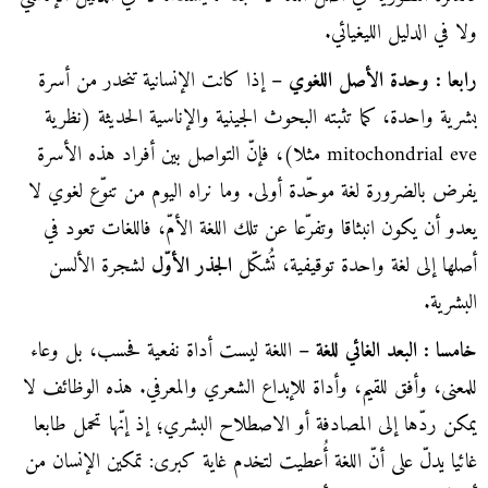
ولا في الدليل الليغيائي.
رابعا : وحدة الأصل اللغوي –
إذا كانت الإنسانية تنحدر من أسرة
بشرية واحدة، كما تثبته البحوث الجينية والإناسية الحديثة (نظرية
mitochondrial eve مثلا)، فإنّ التواصل بين أفراد هذه الأسرة
يفرض بالضرورة لغة موحّدة أولى. وما نراه اليوم من تنوّع لغوي لا
يعدو أن يكون انبثاقا وتفرّعا عن تلك اللغة الأمّ، فاللغات تعود في
أصلها إلى لغة واحدة توقيفية، تُشكّل
الجذر الأوّل
لشجرة الألسن
البشرية.
خامسا : البعد الغائي للغة –
اللغة ليست أداة نفعية فحسب، بل وعاء
للمعنى، وأفق للقيم، وأداة للإبداع الشعري والمعرفي. هذه الوظائف لا
يمكن ردّها إلى المصادفة أو الاصطلاح البشري؛ إذ إنّها تحمل طابعا
غائيا يدلّ على أنّ اللغة أُعطيت لتخدم غاية كبرى: تمكين الإنسان من