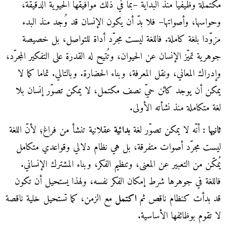
مكتملة وظيفيا منذ البداية –بما في ذلك موافيقها الحيوية الدقيقة،
وحواسها، وأصواتها– فلا بدّ أن يكون الإنسان قد وُجد منذ البدء
مزوّدا بلغة كاملة. فاللغة ليست مجرّد أداة للتواصل، بل خصيصة
جوهرية تميّز الإنسان عن الحيوان، وتُتيح له القدرة على التفكير المجرّد،
وإدراك المعاني، ونقل المعرفة، وبناء الحضارة. وبالتالي. تماما كما لا
يمكن أن يوجد كائن حيّ نصف مكتمل، لا يمكن تصوّر إنسان بلا
لغة متكاملة منذ نشأته الأولى.
ثانيها :
أنّه لا يمكن تصوّر لغة
بدائية
عقلانية تنشأ من فراغ؛ لأنّ اللغة
ليست مجرّد أصوات متفرقة، بل هي نظام دلالي وقواعدي متكامل
يُمكّن من التعبير عن المعنى، وتنظيم الفكر، وبناء المشترك الإنساني.
فاللغة في جوهرها شرط إمكان الفكر نفسه، ولهذا يستحيل أن تكون
قد بدأت كنظام ناقص ثم
اكتمل
مع الزمن، كما تستحيل خلية ناقصة
لا تقوم بوظائفها الأساسية.