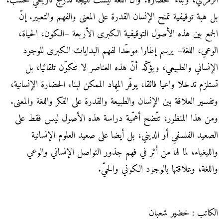
الرمزي، وبناء الحضارة، وأنّ اللغة ليست نتيجة تدرّج تاريخي فحسب،
بل هبة توقيفية تمنح الإنسان القدرة على المعنى والفهم والتعبير. إنّ
الجمع بين هذه الأصول التوقيفية الكبرى الأربعة –الكون، الحياة،
الوعي، اللغة– يرسم إطارا موحّدا لفهم البدايات الكبرى للوجود
الإنساني والطبيعي، ويؤكّد أنّ هذه العناصر لا تتكوّن تلقائيا، بل
تستلزم تدخلا واعيا فائقا، يوفّر المِهاد الممكن لبناء الحضارة الإنسانية،
وتفسير العلاقة بين الإنسان والطبيعة والقدرة على الفكر واللغة والمعنى.
ومن هذا المنظور، تتّضح أهمّية دراسة هذه الأصول ليس فقط على
الصعيد الفلسفي أو الديني، بل أيضا على صعيد العلوم الإنسانية
والليغياء، لما لها من أثر في فهم جذور التواصل الإنساني والوعي
واللغة، وعلاقتها بالوجود الكوني والحيّ.
الكاتب : خضير شعبان