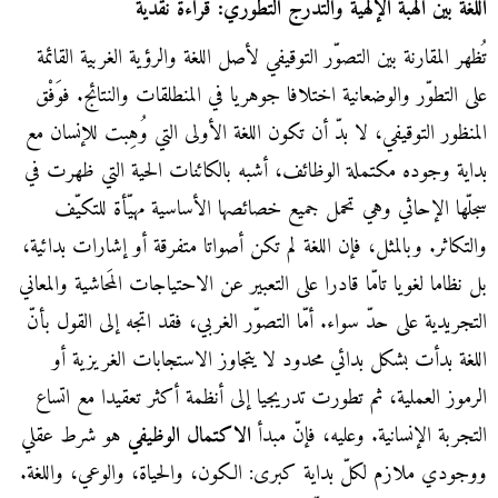
اللغة بين الهبة الإلهية والتدرّج التطوّري: قراءة نقدية
تُظهر المقارنة بين التصوّر التوقيفي لأصل اللغة والرؤية الغربية القائمة
على التطوّر والوضعانية اختلافا جوهريا في المنطلقات والنتائج. فوَفْق
المنظور التوقيفي، لا بدّ أن تكون اللغة الأولى التي وُهِبت للإنسان مع
بداية وجوده مكتملة الوظائف، أشبه بالكائنات الحية التي ظهرت في
سجلّها الإحاثي وهي تحمل جميع خصائصها الأساسية مهيّأة للتكيّف
والتكاثر. وبالمثل، فإن اللغة لم تكن أصواتا متفرقة أو إشارات بدائية،
بل نظاما لغويا تامّا قادرا على التعبير عن الاحتياجات المَحاشية والمعاني
التجريدية على حدّ سواء. أمّا التصوّر الغربي، فقد اتجه إلى القول بأنّ
اللغة بدأت بشكل بدائي محدود لا يتجاوز الاستجابات الغريزية أو
الرموز العملية، ثم تطورت تدريجيا إلى أنظمة أكثر تعقيدا مع اتساع
التجربة الإنسانية. وعليه، فإنّ مبدأ
الاكتمال الوظيفي
هو شرط عقلي
ووجودي ملازم لكلّ بداية كبرى: الكون، والحياة، والوعي، واللغة.