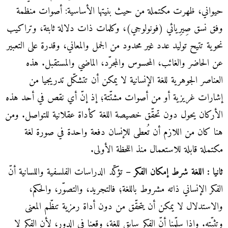
حيواني، ظهرت مكتملة من حيث بنيتها الأساسية: أصوات منظمة
وفق نسق صِيرِيائي (فونولوجي)، وكلمات ذات دلالة ثابتة، وتراكيب
نحوية تتيح توليد عدد غير محدود من الجمل والمعاني، وقدرة على التعبير
عن الحاضر والغائب، المحسوس والمجرّد، الماضي والمستقبل. هذه
العناصر الجوهرية للغة الإنسانية لا يمكن أن تتشكّل تدريجيا من
إشارات غريزية أو من أصوات مشتّتة؛ إذ إنّ أي نقص في أحد هذه
الأركان يحول دون تحقّق خصيصة اللغة كأداة عقلانية للتواصل. ومن
هنا كان من اللازم أن تُعطى للإنسان دفعة واحدة في صورة لغة
مكتملة قابلة للاستعمال منذ اللحظة الأولى.
ثانيا : اللغة شرط إمكان الفكر –
تؤكّد الدراسات الفلسفية واللسانية أنّ
الفكر الإنساني ذاته مشروط باللغة؛ فالتجريد، والتصوّر، والحكم،
والاستدلال لا يمكن أن يتحقّق من دون أداة رمزية تنظّم المعنى
وتثبّته. وإذا سلّمنا أنّ الفكر سابق للغة، وقعنا في الدور، لأن الفكر لا