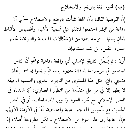
(ب) نشوء اللغة بالوضع والاصطلاح
إنّ الفرضية القائلة بأن اللغة نشأت بالوضع والاصطلاح —أي أن
جماعة من البشر اجتمعوا فاتفقوا على تسمية الأشياء وتخصيص الألفاظ
لمعانٍ بعينها— تواجه جملة من الإشكالات المنطقية والتاريخية تجعلها
عسيرة التقبّل، بل شبه مستحيلة.
أوّلا :
لم يُسجّل التاريخ الإنساني أي واقعة جماعية توضّح أنّ الناس
اجتمعوا في مرحلة ما لمناقشة مفهوم بعينه ثمّ وضعوا له اسما باتّفاق
منهجي واعٍ. مثل هذا المستوى من التجريد اللغوي والتسمية الدقيقة
لا يظهر إلّا في مراحل متقدّمة من التطوّر الحضاري، كما شهدناه في
العصر الإسلامي مع نشوء العلوم وتدوين المصطلحات، أو في العصر
الحديث مع تأسيس المعاجم العلمية والفلسفية. أمّا في الأزمنة الأولى،
فإنّ الحاجة إلى هذا النوع من الاصطلاح لم تكن مطروحة أصلا، إذ