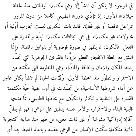
في الوجود لا يمكن أن تنشأ إلّا وهي مكتملة الوظائف منذ لحظة
ميلادها الأولى، إذ تؤدّي دورها الطبيعي كاملا من دون المرور
بمراحل ناقصة أو غير فعّالة. فالبدايات الكبرى ليست تجارب أوّلية أو
محاولات غير مكتملة، بل هي انبثاقات مكتملة البِنْية والقدرة على
الفعل. فالكون، لم يظهر في صورة فوضوية أو بقوانين ناقصة، وإنّما
انبثق مع لحظة الانفجار العظيم مزوَّدا بالقوانين الجوهرية التي تحدّد
بنيته: المكان والزمان والطاقة والمادّة، وهي المنظومة التي مكّنته من
الاستمرار والتطوّر منذ اللحظة الأولى. وكذلك الحياة لم تنشأ بكائن عاجز
عن أداء شروطها الأساسية، بل تجسّدت في أول خلية حيّة مكتملة
القدرة على التغذية والتكاثر والتكيّف مع محاطها الطبيعي، ممّا منحها
قابلية البقاء والاستمرار. والأمر نفسه ينطبق على الوعي؛ فهو لم يطلّ
كحالة إدراكية مشوشة أو غير ذات معنى، بل ظهر منذ بدايته كتجربة
ذاتية متكاملة مكّنت الإنسان من الوعي بنفسه وبالعالم المحيط به، أي