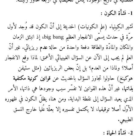
مفصلية في تاريخ الوجود، يمكن تلخيصها في أربعة محاور رئيسة:
1- نشأة الكون :
تشير الكِينِياء (علم الكونيات) الحديثة إلى أنّ الكون قد وُجد لأول
مرّة في حدث يسمّى الانفجار العظيم big bang، إذ انبثق الزمان
والمكان والمادّة والطاقة دفعة واحدة من حالة
عدم
ريزيائي. غير أنّ
العلم لم يجب إلى الآن عن السؤال الغيبيائي الأعمق: لماذا وقع الانفجار
أصلا؟ ولماذا من العدم؟ بل إنّ بعض الريزيائيين (مثل ستيفن
هوكينغ) حاولوا تجاوز السؤال بالحديث عن
قوانين كونية مكتفية
بذاتها
، غير أنّ هذه القوانين لا تفسّر سبب وجودها هي ذاتها، الأمر
الذي يعيد السؤال إلى نقطة البداية. ومن هنا، يظلّ الكون في ظهوره
الأوّل أصلا توقيفيا، لا يكتمل تفسيره إلا بعلّة عُليا خارج النسق
الطبيعي.
2- نشأة الحياة :