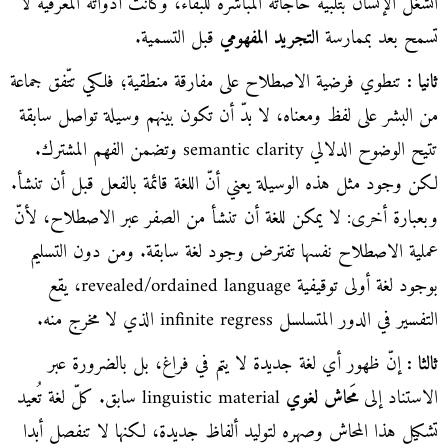
انشغل الإنسان بتلبية حاجاته المباشرة للبقاء، وكانت أدواته المعرفية لا
تسمح بعد بممارسة
التجريد المفهومي
قبل التسمية.
ثانيا :
تنطوي فرضية الاصطلاح على مفارقة منطقية؛ فلكي تتّفق جماعة
من البشر على لفظ ومعناه، لا بدّ أن تكون بينهم وسيلة تواصل سابقة
تتيح الوضوح الدلالي semantic clarity وتضمن الفهم المشترك.
لكن وجود مثل هذه الوسيلة يعني أنّ اللغة قائمة بالفعل قبل أن تنشأ.
وبعبارة أخرى: لا يمكن للغة أن تنشأ من الصفر عبر الاصطلاح، لأنّ
عملية الاصطلاح نفسها تفترض وجود لغة سابقة. ومن دون التسليم
بوجود لغة أولى توقيفية revealed/ordained language، يقع
التفسير في الدور المتسلسل infinite regress الذي لا مخرج منه.
ثالثا :
إنّ ظهور أي لغة جديدة لا يتم في فراغ، بل بالضرورة عبر
الاستناد إلى
مَحاش لغوي
linguistic material سابق. كلّ لغة تُعيد
تشكيل هذا المحاش وصهره لتوليد ألفاظ جديدة، لكنها لا تنفصل أبدا