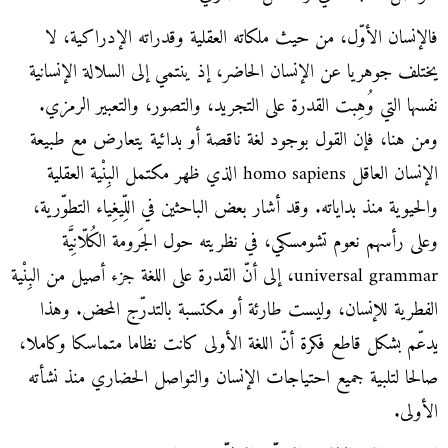
فالإنسان الأوّل، من حيث ملكاته العقلية وقدراته الإدراكية، لا
يختلف جوهريا عن الإنسان الحاضر، إذ ينتمي إلى السلالة الإنسانية
نفسها التي وُهِبت القدرة على التجريد، والتصور، والتعبير الرمزي.
ومن هنا، فإن القول بوجود لغة ناقصة أو بدائية يتعارض مع طبيعة
الإنسان العاقل homo sapiens الذي ظهر مكتمل البِنْية العقلية
والحيوية منذ بداياته. وقد أشار بعض الباحثين في اللِّيغِياء التطوّرية،
وعلى رأسهم نعوم تشومسكي، في نظريته حول الجَرومة الكُلّانِيَّة
universal grammar، إلى أنّ القدرة على اللغة جزء أصيل من البِنْية
الفطرية للإنسان، وليست طارئة أو مكتسبة بالتدرّج المحض. وهذا
يدعّم بشكل قاطع فكرة أنّ اللغة الأولى كانت نظاما متماسكا وكاملا،
صالحا لتلبية جميع احتياجات الإنسان والتواصل الحضاري منذ نشأته
الأولى.