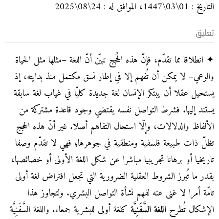
التاريخ : 01\03\1447، الموافق له : 24\08\2025
تعليق
✦ انطلاقا مما تقدّم، فإنّ هذه الحُجج تبيّن أنّ اللغة –مثلها مثل الحياة
والوعي– لا يمكن أن تُفهم إلا في إطار نسق مكتمل منذ بدايته، إذ
يستحيل عقلا أن يبتكر الإنسان لغة جديدة كليّا في غياب لغة سابقة
يستند إليها. فشرط التواصل نفسه يقتضي وجود قاعدة مشتركة من
الألفاظ والدلالات، وإلّا استحال التفاهم أصلا. غير أنّ هذه الحجج
تظلّ ذات طبيعة فلسفية ومنطقية في جوهرها؛ فهي لا تقدّم وصفا
تاريخيا أو برهانا تجريبيا مباشرا عن شكل اللغة الأولى أو خصائصها،
بقدر ما تُبرز الشروط العقلية الضرورية التي تجعل افتراض لغة أولى
تامّة أمرا لا غنى عنه لفهم نشأة التواصل البشري. ولتجاوز هذا
الإشكال تُطرح
اللغة السَّفَنِيَّة
كلغة أولى للبشرية جمعاء. واللغة السَّفَنِيَّة