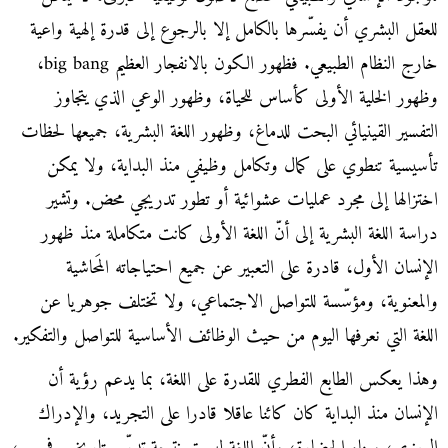
للعقل البشري أن يفسّرها بالكامل إلا بالرجوع إلى قدرة إلهية واعية
خارج النظام الطبيعي. فظهور الكون بالانفجار العظيم big bang،
وظهور الخلية الأولى كأساس للحياة، وظهور الوعي الذي يتجاوز
التفسير القينيائي البحت للدماغ، وظهور اللغة البشرية، جميعها لحظات
تأسيسية تنطوي على كمال وتكامل وظيفي منذ البداية، ولا يمكن
اختزالها إلى مجرد عمليات عشوائية أو تطور تدريجي محض. وتشير
دراسة اللغة البشرية إلى أنّ اللغة الأولى كانت متكاملة منذ ظهور
الإنسان الأول، قادرة على التعبير عن جميع احتياجاته المَحاشية
والمعنوية، ومؤسّسة للتواصل الاجتماعي، ولا تختلف جوهريا عن
اللغة التي نعرفها اليوم من حيث الوظائف الأساسية للتواصل والتفكير.
وهذا يعكس الطابع الفطري للقدرة على اللغة، بما يدعم رؤية أن
الإنسان منذ البداية كان كائنا عاقلا قادرا على التجريد، والإدراك