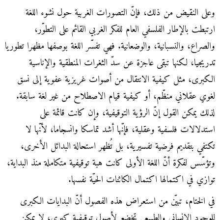
وعلى النقيض من ذلك، فإنّ التصورات الغربية حول نشوء اللغة
ارتبطت بالإطار الفلسفي العام للفكر الغربي القائم على التطوّر،
والصراع، والنسبانية، والوضعانية. فهي تفسّر اللغة بوصفها مظهرا تطوريا
تدريجيا، لكنها تبقى عاجزة عن سدّ الثغرات المنطقية والإناسية
الكبرى، مثل كيفية الانتقال من أصوات غريزية عفوية إلى نسق
لغوي عقلاني منظّم، أو كيفية قيام الاصطلاح من غير لغة سابقة.
لذلك يمكن القول إنّ الرؤية التوقيفية، وإن كانت قائمة على
استدلالات فلسفية وعقلية، فإنّها أشد تماسكا وانسجاما، لأنّها لا
تكتفي بتقديم فرضية تفسيرية، بل تُظهر استحالة البدائل الأخرى،
وتؤسّس لفكرة أنّ اللغة الأولى كانت هبة توقيفية متكاملة منذ البداية،
توازي في اكتمالها اكتمال الكائنات الحيّة نفسها.
في الختام، تبيّن من استعراض هذه الفصول أنّ البدايات الكبرى
للوجود الإنساني والطبيعي تخضع لأصول توقيفية كبرى، لا يمكن