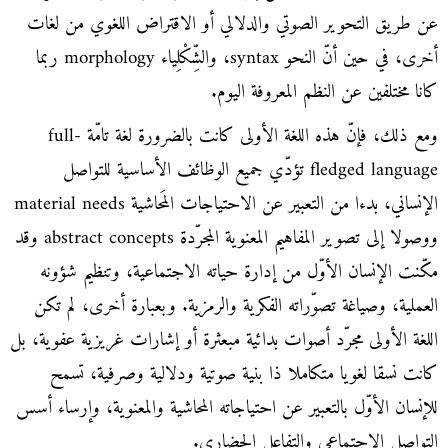
عن طريق التحوير الصوتي والدلالي أو الاقتراض اللغوي من لغات
أخرى، في حين أنّ النحو syntax، والشِّكْلِياء morphology ربما
كانا مختلفين عن النظم المعروفة اليوم.
ومع ذلك، فإنّ هذه اللغة الأولى كانت بالضرورة لغة تامّة full-
fledged language تؤدّي جميع الوظائف الأساسية للتواصل
الإنساني، بدءا من التعبير عن الاحتياجات المَحاشية material needs
ووصولا إلى تصوير المفاهيم المعنوية المجرّدة abstract concepts وقد
مكّنت الإنسان الأوّل من إدارة حياته الاجتماعية، وتنظيم شؤونه
العملية، وصياغة تصوّراته الفكرية والرمزية. وبعبارة أخرى، لم تكن
اللغة الأولى مجرّد أصوات بدائية مبعثرة أو إشارات غريزية عفوية، بل
كانت نسقا لغويا متكاملا ذا بنية صوتية ودلالية وصرفية، تسمح
للإنسان الأوّل بالتعبير عن احتياجاته المحاشية والمعنوية، وإرساء أسس
التواصل الاجتماعي والتفاعل الحضاري.