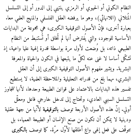
النظام الكوني أو الحيوي أو الرمزي ينتهي إلى الدور أو إلى التسلسل
المُتلاني (اللانهائي)، وهو ما يرفضه العقل الفلسفي والمنهج العلمي معا.
بعبارة أخرى، فإنّ الأصول التوقيفية الكبرى، هي مجموعة من البدايات
الأساسية للوجود، والتي يُفترض أنها لم تُخلق أو تُستنبط من النظام
الطبيعي ذاته، بل وُضعت لأول مرة بواسطة قدرة إلهية عليا واعية، إذ
تشكّل أساسا لا غنى عنه لكلّ ما يتبعها في الكون والحياة والمعرفة
البشرية. ويشير مفهوم الأصول التوقيفية الكبرى إلى أن العقل
البشري، مهما بلغ من قدراته التحليلية والملاحظة العلمية، لا يستطيع
تفسير هذه البدايات بالاعتماد على قوانين الطبيعة وحدها، لأنها تتجاوز
التسلسل السببي العادي، وتحتاج إلى تدخل خارجي فاعل ومعلّل
أولي. إنّ هذه الأصول الأربعة توصف
بالتوقيفية
لأنّها من جهة عقلية
ودينية لا يمكن أن تكون من صنع الإنسان أو الطبيعة العمياء، بل
تتوقّف على فعل إلهي واعٍ أطلقها لأوّل مرّة. كما توصف
بالكبرى