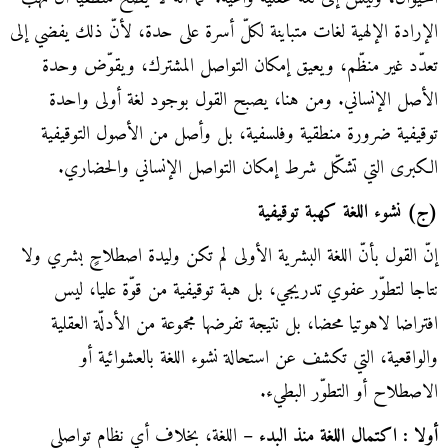
الإرادة الإلهية لغات متباينة لكلّ أسرة على حدة، لأنّ ذلك يفضي إلى
تعدّد غير منظّم، ويعيق إمكان التواصل المشترك، ويقوّض وحدة
الأصل الإنساني. ومن هنا، يصبح القول بوجود لغة أولى واحدة
توقيفية ضرورة منطقية وفلسفية، بل وأصل من الأصول التوقيفية
الكبرى التي تشكّل شرط إمكان التواصل الإنساني والحضاري.
(ج) نشوء اللغة كهبة توقيفية
إنّ القول بأنّ اللغة البشرية الأولى لم تكن وليدة اصطلاحٍ بشري ولا
نتاجا لتطوّر عفوي تدريجي، بل هبة توقيفية من قوّة عليا، ليس
افتراضا لاهوتيا محضا، بل نتيجة تفرضها مجموعة من الأدلّة العقلية
والواقعية، التي تكشف عن استحالة نشوء اللغة بالعشوائية أو
الاصطلاح أو التطوّر البطيء.
أولا : اكتمال اللغة منذ البدء –
اللغة، بخلاف أي نظام تواصلي