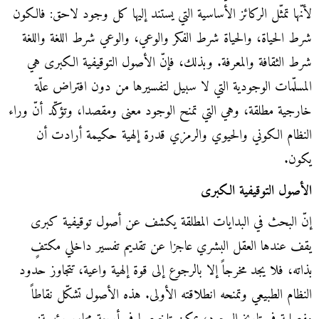
لأنّها تمثّل الركائز الأساسية التي يستند إليها كل وجود لاحق: فالكون
شرط الحياة، والحياة شرط الفكر والوعي، والوعي شرط اللغة واللغة
شرط الثقافة والمعرفة. وبذلك، فإنّ الأصول التوقيفية الكبرى هي
المسلّمات الوجودية التي لا سبيل لتفسيرها من دون افتراض علّة
خارجية مطلقة، وهي التي تمنح الوجود معنى ومقصدا، وتؤكّد أنّ وراء
النظام الكوني والحيوي والرمزي قدرة إلهية حكيمة أرادت أن
يكون.
الأصول التوقيفية الكبرى
إنّ البحث في البدايات المطلقة يكشف عن أصول توقيفية كبرى
يقف عندها العقل البشري عاجزا عن تقديم تفسير داخلي مكتفٍ
بذاته، فلا يجد مخرجاً إلا بالرجوع إلى قوة إلهية واعية، تتجاوز حدود
النظام الطبيعي وتمنحه انطلاقته الأولى. هذه الأصول تشكّل نقاطاً