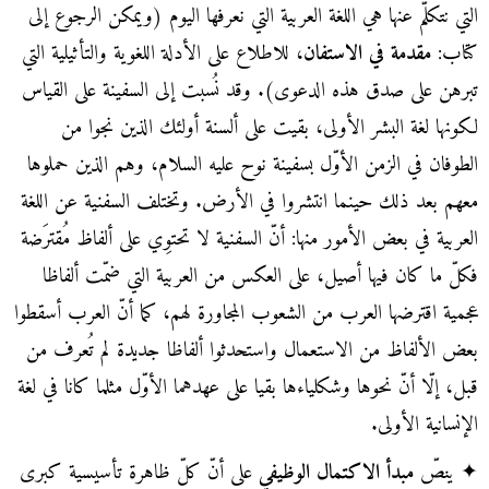
التي نتكلّم عنها هي اللغة العربية التي نعرفها اليوم (ويمكن الرجوع إلى
كتاب:
مقدمة في الاستفان
، للاطلاع على الأدلة اللغوية والتأثيلية التي
تبرهن على صدق هذه الدعوى). وقد نُسبت إلى السفينة على القياس
لكونها لغة البشر الأولى، بقيت على ألسنة أولئك الذين نجوا من
الطوفان في الزمن الأوّل بسفينة نوح عليه السلام، وهم الذين حملوها
معهم بعد ذلك حينما انتشروا في الأرض. وتختلف السفنية عن اللغة
العربية في بعض الأمور منها: أنّ السفنية لا تحتوِي على ألفاظ مُقترَضة
فكلّ ما كان فيها أصيل، على العكس من العربية التي ضمّت ألفاظا
عجمية اقترضها العرب من الشعوب المجاورة لهم، كما أنّ العرب أسقطوا
بعض الألفاظ من الاستعمال واستحدثوا ألفاظا جديدة لم تُعرف من
قبل، إلّا أنّ نحوها وشكلياءها بقيا على عهدهما الأوّل مثلما كانا في لغة
الإنسانية الأولى.
✦ ينصّ
مبدأ الاكتمال الوظيفي
على أنّ كلّ ظاهرة تأسيسية كبرى