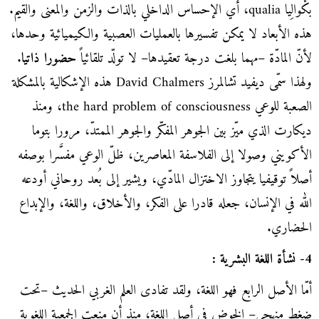
بكْوالِيا qualia، أي الإحساس الداخلي بالذات والزمن والمعنى والقيم.
هذه الأبعاد لا يمكن تفسيرها بالعمليات العصبية والكيميائية وحدها،
لأنّ المادّة –مهما بلغت درجة تعقيدها– لا تولّد تلقائياً
حضورا ذاتيا
.
ولهذا سمّى ديفيد تشالمرز David Chalmers هذه الإشكالية بالمشكلة
الصعبة للوعي the hard problem of consciousness، ومنذ
ديكارت الذي ميّز بين الجوهر المفكّر والجوهر الممتدّ، مرورا بتوما
الأكويني وصولا إلى الفلاسفة المعاصرين، ظلّ الوعي مفسَّرا بوصفه
أصلاً توقيفيا يتجاوز الاختزال المادّي، ويشير إلى بُعد روحاني أودعه
الله في الإنسان، جعله قادرا على الفكر، والأخلاق، واللغة، والإبداع
الحضاري.
4- نشأة اللغة البشرية :
أمّا الأصل الرابع فهو اللغة، ولقد تفادى العلم الغربي الحديث –تحت
ضغط منهجي– الخوض في أصل اللغة، منذ أن منعت الجمعية اللغوية