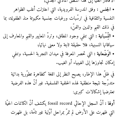
الأفكار العليا إلى هذا المنطق المادّي الجدلي؛
• الجنس :
وفق المدرسة الفرويدية، التي اختزلت أغلب الظواهر
النفسية والثقافية في ترسّبات ورغبات جنسية مكبوتة منذ الطفولة، بما
في ذلك القيم والدين والفنّ؛
• النِّسْبانية :
التي تنفي وجود المطلق، وتردّ المعايير والقيم والمعارف إلى
سياقاتها النسبية، فلا حقيقة ثابتة ولا معنى نهائيا؛
• الوَضْعانية :
التي تحصر المعرفة في ميدان التجربة الحسية، وتنفي
إمكان تجاوزها إلى الغيبياء أو الغيب.
في ظلّ هذا الإطار، يصبح النظر إلى اللغة كظاهرة تطوّرية بدائية
متدرّجة نتيجة منطقية لهذه الخلفية الفلسفية. غير أنّ هذه الفرضية
تعترضها إشكالات كبرى:
أولها :
أنّ السجل الإحاثي fossil record يكشف أنّ الكائنات الحيّة
التي ظهرت على الأرض لم تمرّ بمراحل أوّلية غير تامّة، بل ظهرت