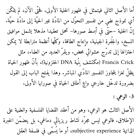
أما الأصل الثاني فيتمثل في ظهور الخلية الأولى. فحتّى الآن، لم يتمكّن
أي نموذج علمي من تفسير التحوّل من المادّة غير الحيّة إلى مادّة حيّة.
إنّ الخلية –حتّى في أبسط صورها– تحمل تعقيدا مذهلا يشمل موافيق
النسخ، والجُفرة الجينية، وإنتاج الطاقة، وكلّها أنظمة مترابطة لا يمكن
اختزالها إلى تدرّج عشوائي محض. ويقرّ العديد من العلماء، مثل
Francis Crick (مكتشف بِنْية DNA الحلزونية)، بأنّ ظهور الحياة
يظلّ لغزا يتجاوز التفسير المادّي المباشر. وهذا يفتح الباب إلى القول
بضرورة تدخّل خارجي واعٍ أطلق الحياة في صورتها الأولى.
3- الوعي :
الأصل الثالث هو الوعي، وهو من أعقد القضايا الفلسفية والعلمية على
الإطلاق. فالوعي ليس مجرّد نشاط ريزيائي دماغي، بل يتضمّن الخبرة
الذاتية subjective experience، أو ما يُسمّى في فلسفة العقل