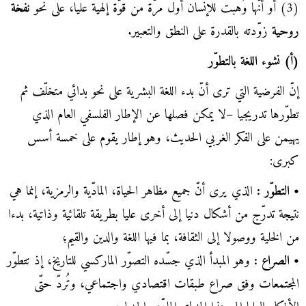
(3) أو أنّها وُهبت للإنسان أول مرّة من قوّة إلهية عليا، على نحو
نفخة
روحية
زوّدته بالقدرة على النطق والتعبير.
(أ) نشوء اللغة بالتطوّر
إنّ الفرضية التي ترى أنّ بدء اللغة البشرية على نحو بدائي متخلّف ثم
تطوّرها تدريجيا –لا يمكن فصلها عن الإطار الفلسفي العام الذي
يهيمن على الفكر الغربي الحديث، وهو إطار يقوم على خمسة أسس
كبرى:
• التطوّر :
الذي يرى أنّ جميع مظاهر الحياة، المادّية والرمزية، إنما هي
نتيجة تدرّج من أشكال دنيا إلى أخرى عليا بطريقة تلقائية وذاتية، بدءا
من الخلية ووصولا إلى الثقافة، بما فيها اللغة والدين والقيم؛
• الصراع :
وهو المبدأ الذي جسّده التصوّر الماركسي للتاريخ، إذ تتطوّر
المجتمعات وفق صراع طبقات اقتصادي واجتماعي، وتُردّ حتّى