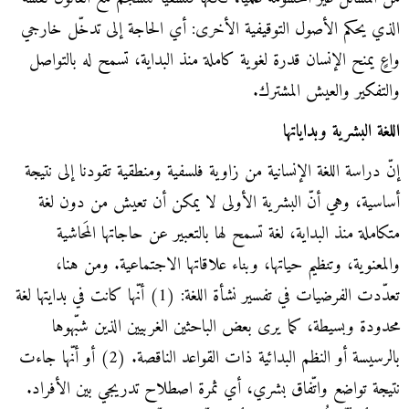
الذي يحكم الأصول التوقيفية الأخرى: أي الحاجة إلى تدخّل خارجي
واعٍ يمنح الإنسان قدرة لغوية كاملة منذ البداية، تسمح له بالتواصل
والتفكير والعيش المشترك.
اللغة البشرية وبداياتها
إنّ دراسة اللغة الإنسانية من زاوية فلسفية ومنطقية تقودنا إلى نتيجة
أساسية، وهي أنّ البشرية الأولى لا يمكن أن تعيش من دون لغة
متكاملة منذ البداية، لغة تسمح لها بالتعبير عن حاجاتها المَحاشية
والمعنوية، وتنظيم حياتها، وبناء علاقاتها الاجتماعية. ومن هنا،
تعدّدت الفرضيات في تفسير نشأة اللغة: (1) أنّها كانت في بدايتها لغة
محدودة وبسيطة، كما يرى بعض الباحثين الغربيين الذين شبّهوها
بالرسيسة أو النظم البدائية ذات القواعد الناقصة. (2) أو أنّها جاءت
نتيجة تواضع واتّفاق بشري، أي ثمرة اصطلاح تدريجي بين الأفراد.