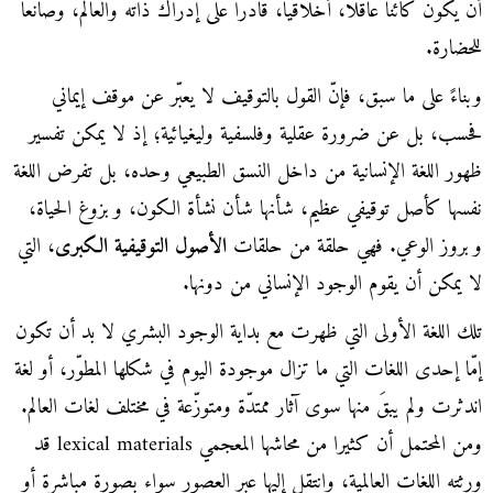
أن يكون كائنا عاقلا، أخلاقيا، قادرا على إدراك ذاته والعالم، وصانعا
للحضارة.
وبناءً على ما سبق، فإنّ القول بالتوقيف لا يعبّر عن موقف إيماني
فحسب، بل عن ضرورة عقلية وفلسفية وليغيائية؛ إذ لا يمكن تفسير
ظهور اللغة الإنسانية من داخل النسق الطبيعي وحده، بل تفرض اللغة
نفسها كأصل توقيفي عظيم، شأنها شأن نشأة الكون، وبزوغ الحياة،
وبروز الوعي. فهي حلقة من حلقات
الأصول التوقيفية الكبرى
، التي
لا يمكن أن يقوم الوجود الإنساني من دونها.
تلك اللغة الأولى التي ظهرت مع بداية الوجود البشري لا بد أن تكون
إمّا إحدى اللغات التي ما تزال موجودة اليوم في شكلها المطوّر، أو لغة
اندثرت ولم يبقَ منها سوى آثار ممتدّة ومتوزّعة في مختلف لغات العالم.
ومن المحتمل أن كثيرا من محاشها المعجمي lexical materials قد
ورثته اللغات العالمية، وانتقل إليها عبر العصور سواء بصورة مباشرة أو