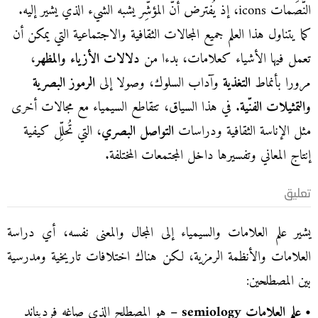
النَّصَمات icons، إذ يُفترض أنّ المؤشِّر يشبه الشيء الذي يشير إليه.
كما يتناول هذا العلم جميع المجالات الثقافية والاجتماعية التي يمكن أن
تعمل فيها الأشياء كعلامات، بدءا من
دلالات الأزياء والمظهر
،
مرورا بأنماط
التغذية
وآداب السلوك، وصولا إلى
الرموز البصرية
والتمثيلات الفنّية
. في هذا السياق، تتقاطع السيمياء مع مجالات أخرى
مثل الإناسة الثقافية ودراسات
التواصل البصري
، التي تُحلِّل كيفية
إنتاج المعاني وتفسيرها داخل المجتمعات المختلفة.
تعليق
يشير علم العلامات والسيمياء إلى المجال والمعنى نفسه، أي دراسة
العلامات والأنظمة الرمزية، لكن هناك اختلافات تاريخية ومدرسية
بين المصطلحين:
• علم العلامات
semiology
–
هو المصطلح الذي صاغه فرديناند