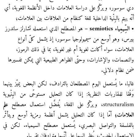
دي سوسور، ويركّز على دراسة العلامات داخل الأنظمة اللغوية، أي
أنّه يهتم بالبِنْية الداخلية للغة كنظام من العلاقات بين العلامات؛
• السِّيمِياء
semiotics
–
هو المصطلح الذي استعمله تشارلز ساندرز
بيرس، وهو أوسع من سيميولوجيا سوسور، إذ يشمل كلّ أنواع
العلامات، سواء أكانت لغوية أم غير لغوية، بما في ذلك الرموز،
والنصمات، والإشارات، وحتّى الظواهر الطبيعية التي يمكن تفسيرها
ضمن نظام دلالي.
غالبا، ما يُستعمل اليوم المصطلحان بالترادف، لكن البعض يميّز بينهما
وَفْقا للمقاربات النظرية: إذا كان التحليل مستوحًى من البِنْيوية
structuralism، ويركّز على اللغة، يُفضَّل استعمال مصطلح
علم
العلامات؛
أمّا إذا كان التحليل يشمل أنظمة رمزية أوسع ويتأثّر
بالفلسفة والتواصل البصري، يُستعمل مصطلح السيمياء. لكن في
الاستعمال الحديث، يُنظر إليهما على أنّهما مترادفان تقريبا.