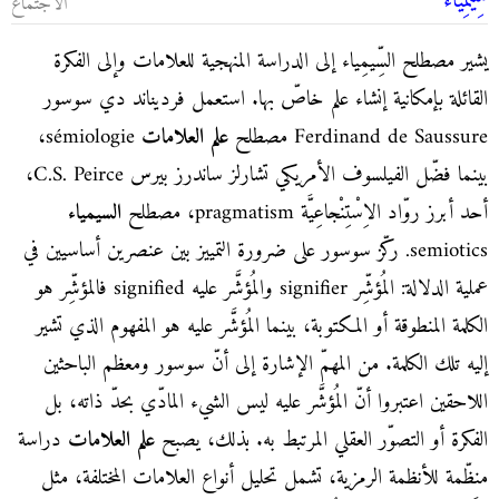
سِيمِياء
الاجتماع
يشير مصطلح السِّيمِياء إلى الدراسة المنهجية للعلامات وإلى الفكرة
القائلة بإمكانية إنشاء علم خاصّ بها. استعمل فرديناند دي سوسور
Ferdinand de Saussure مصطلح
علم العلامات
sémiologie،
بينما فضّل الفيلسوف الأمريكي تشارلز ساندرز بيرس C.S. Peirce،
أحد أبرز روّاد الاِسْتِنْجاعِيَّة pragmatism، مصطلح
السيمياء
semiotics. ركّز سوسور على ضرورة التمييز بين عنصرين أساسيين في
عملية الدلالة: المُؤشِّر signifier والمُؤشَّر عليه signified فالمؤشِّر هو
الكلمة المنطوقة أو المكتوبة، بينما المُؤشَّر عليه هو المفهوم الذي تشير
إليه تلك الكلمة. من المهمّ الإشارة إلى أنّ سوسور ومعظم الباحثين
اللاحقين اعتبروا أنّ المُؤشَّر عليه ليس الشيء المادّي بحدّ ذاته، بل
الفكرة أو التصوّر العقلي المرتبط به. بذلك، يصبح
علم العلامات
دراسة
منظّمة للأنظمة الرمزية، تشمل تحليل أنواع العلامات المختلفة، مثل