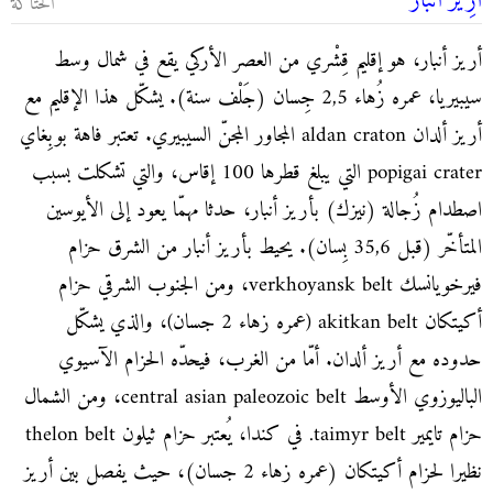
أرِيز أنَبار
الحتاكة
أريز أنبار، هو إقليم قِشْري من العصر الأركي يقع في شمال وسط
سيبيريا، عمره زُهاء 2,5 جِسان (جَلْف سنة). يشكّل هذا الإقليم مع
أريز ألدان aldan craton المجاور المجنّ السيبيري. تعتبر فاهة بوبِغاي
popigai crater التي يبلغ قطرها 100 إقاس، والتي تشكلت بسبب
اصطدام زُجالة (نيزك) بأريز أنبار، حدثا مهمّا يعود إلى الأيوسين
المتأخّر (قبل 35,6 بِسان). يحيط بأريز أنبار من الشرق حزام
فيرخويانسك verkhoyansk belt، ومن الجنوب الشرقي حزام
أكيتكان akitkan belt (عمره زهاء 2 جسان)، والذي يشكّل
حدوده مع أريز ألدان. أمّا من الغرب، فيحدّه الحزام الآسيوي
الباليوزوي الأوسط central asian paleozoic belt، ومن الشمال
حزام تايمير taimyr belt. في كندا، يُعتبر حزام ثيلون thelon belt
نظيرا لحزام أكيتكان (عمره زهاء 2 جسان)، حيث يفصل بين أريز