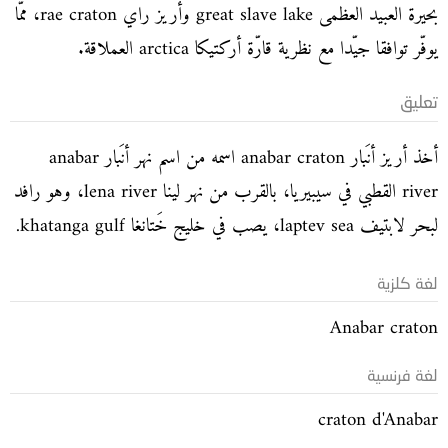
بحيرة العبيد العظمى great slave lake وأريز راي rae craton، ممّا
يوفّر توافقا جيّدا مع نظرية قارّة أركتيكا arctica العملاقة.
تعليق
أخذ أريز أنَبار anabar craton اسمه من اسم نهر أنَبار anabar
river القطبي في سيبيريا، بالقرب من نهر لينا lena river، وهو رافد
لبحر لابتيف laptev sea، يصب في خليج خَتانغا khatanga gulf.
لغة كلزية
Anabar craton
لغة فرنسية
craton d'Anabar