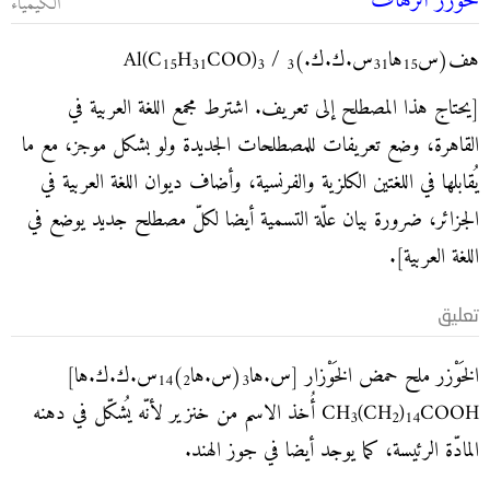
خَوْزر الزُّهاف
الكيمياء
هف(س
ها
س.ك.ك.)
/ Al(C
COO)
H
15
31
3
3
31
15
[يحتاج هذا المصطلح إلى تعريف. اشترط مجمع اللغة العربية في
القاهرة، وضع تعريفات للمصطلحات الجديدة ولو بشكل موجز، مع ما
يُقابلها في اللغتين الكلزية والفرنسية، وأضاف ديوان اللغة العربية في
الجزائر، ضرورة بيان علّة التسمية أيضا لكلّ مصطلح جديد يوضع في
اللغة العربية].
تعليق
الخَوْزر ملح حمض الخَوْزار [س.ها
(س.ها
)
س.ك.ك.ها]
14
2
3
)
(CH
CH
COOH أُخذ الاسم من خنزير لأنّه يُشكّل في دهنه
3
2
14
المادّة الرئيسة، كما يوجد أيضا في جوز الهند.