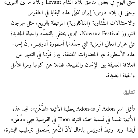
حتى اليوم في بعض مناطق بلاد الشام Levant وبلاد ما بين النهرين،
وحتى في بلاد فارس\ إيران تتجلّى هذه البقايا في الطقوس
والاحتفالات الشَّفاوية (الفلكلورية) المرتبطة بالربيع، مثل مهرجان
النوروز Nowruz Festival، الذي يحتفي بالتجدّد والحياة الجديدة
على غرار المعاني الرمزية التي جسّدتها أسطورة أدونيس. إنّ إحياء
هذه الأسطورة عبر الحضارات المختلفة، يبرز قوّتها في التعبير عن
العلاقة العميقة بين الإنسان والطبيعة، فضلا عن كونها رمزا للأمل
والحياة الجديدة.
تعليق
تأثيل اسم Adon أو Adon-is يعطينا الأثيلة «الدُّهْن»، نجد هذه
الأثيلة نفسها في تسمية سمك التونة Thon في الفرنسية فهي «دُهْن»
أيضا. ربما ارتبط أدونيس بالجمال لأنّ الدُّهن يُستعمل لترطيب البشرة،