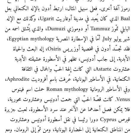
رموز آلهة أخرى. فعلى سبيل المثال، ارتبط أدون بالإله الكنعاني بعل
Baal الذي كان يُعبد في مدينة أوغاريت Ugarit، وكذلك مع الإله
البابلي تمّوز Tammuz أو دوموزي Dumuzi، والذي يُشتق اسمه من
شهر يوليو July. أمّا في الإسطارة المصرية Egyptian mythology،
فقد تجسّد أدون في شخصية أوزيريس Osiris، إله البعث والحياة
الأبدية. إلى جانب أدونيس، تظهر في الأسطورة عشيقته الأبدية
عشتروت Astarte، التي كانت إلهة الحبّ والجمال في الثقافة
الكنعانية. في الأساطير اليونانية، عُرفت باسم أفروديت Aphrodite،
وفي الأساطير الرومانية Roman mythology حملت اسم فينوس
Venus. كانت قصّة الحبّ التي جمعت أدونيس وعشتروت محورية،
فلا يمكن فصل أحدهما عن الآخر عند سرد الأسطورة. لعبت جزيرة
قبرص Cyprus دورا رئيسا في نقل أسطورة أدونيس وعشتروت
من المناطق الكنعانية إلى الحضارة اليونانية، ومن ثمّ إلى الرومان. ومع