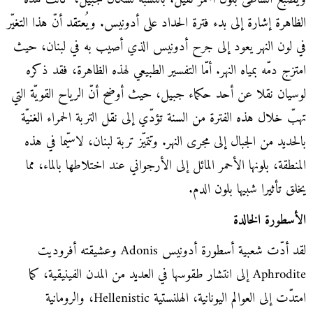
الظاهرة إشارة إلى بدء فترة الحداد على أدونيس. ويُعتقد أنّ هذا التغيّر
في لون النهر يعود إلى جرح أدونيس الذي أصيب به في لبنان، حيث
امتزج دمّه بمياه النهر. أمّا التفسير الطبيعي لهذه الظاهرة، فقد ذكره
لوسيان نقلا عن أحد حكماء جبيل، حيث أوضح أنّ الرياح القويّة التي
تهبّ خلال هذه الفترة من السنة تؤدّي إلى نقل التربة الحمراء الغنيّة
بالحديد من الجبال إلى مجرى النهر. وتتميّز تربة لبنان، لاسيّما في هذه
المنطقة، بلونها الأحمر المائل إلى الأرجواني عند اختلاطها بالماء، مما
يخلق تأثيرا شبيها بلون الدم.
الأسطورة الخالدة
لقد أدّت شعبية أسطورة أدونيس Adonis وعشيقته أفروديت
Aphrodite إلى انتشار طقوسها في العديد من المدن الفينيقية، كما
امتدّت إلى العوالم اليونانية، الهلنستية Hellenistic، والرومانية