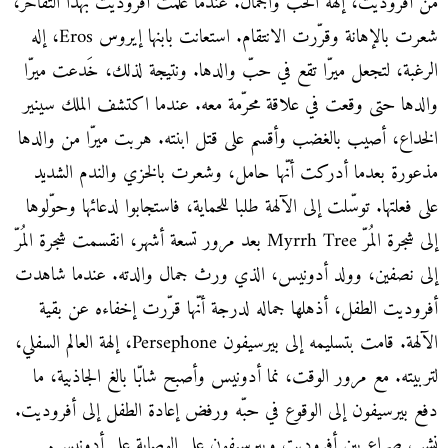
من أفروديت، إلهة الحبّ والجمال. عندما علمت أفروديت بهذا التفاخر،
شعرت بالإهانة وقرّرت الانتقام. استعانت بابنها إيروس Eros، إله
الرغبة، لتجعل ميرّا تقع في حبّ والدها. ونتيجة لذلك، خَدعت ميرّا
والدها حتى وقعت في علاقة محرّمة معه. عندما اكتشف الملك سينير
الخداع، أصيب بالغضب وأقسم على قتل ابنته. هربت ميرّا من والدها
مذعورة بعدما أدركت أنّها حامل، وشعرت بالخزي والندم الشديد
على فعلتها. توسّلت إلى الآلهة طلبا للحماية، فاستجابوا لدعائها وحوّلوها
إلى شجرة المُرّ Myrrh Tree بعد مرور تسعة أشهر، انقسمت شجرة المُرّ
إلى نصفين، وولد أدونيس، الذي ورث جمال والدته. عندما شاهدت
أفروديت الطفل، أذهلها جماله لدرجة أنّها قرّرت إخفاءه عن بقية
الآلهة. قامت بتسليمه إلى بيرسيفون Persephone، إلهة العالم السفلي،
لتربيته. مع مرور الوقت، نما أدونيس وأصبح شابّا بالغ الجاذبية، ما
دفع بيرسيفون إلى الوقوع في حبّه ورفض إعادة الطفل إلى أفروديت.
نشب صراع بين أفروديت وبيرسيفون على الوصاية على أدونيس.