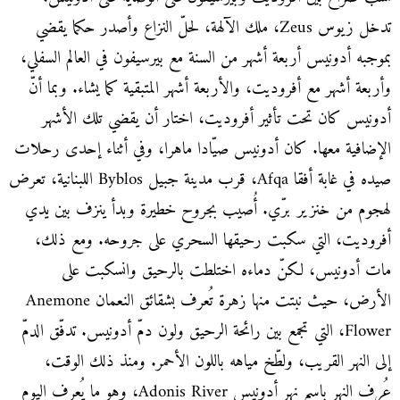
تدخل زيوس Zeus، ملك الآلهة، لحلّ النزاع وأصدر حكما يقضي
بموجبه أدونيس أربعة أشهر من السنة مع بيرسيفون في العالم السفلي،
وأربعة أشهر مع أفروديت، والأربعة أشهر المتبقية كما يشاء. وبما أنّ
أدونيس كان تحت تأثير أفروديت، اختار أن يقضي تلك الأشهر
الإضافية معها. كان أدونيس صيّادا ماهرا، وفي أثناء إحدى رحلات
صيده في غابة أفقا Afqa، قرب مدينة جبيل Byblos اللبنانية، تعرض
لهجوم من خنزير برّي. أُصيب بجروح خطيرة وبدأ ينزف بين يدي
أفروديت، التي سكبت رحيقها السحري على جروحه. ومع ذلك،
مات أدونيس، لكنّ دماءه اختلطت بالرحيق وانسكبت على
الأرض، حيث نبتت منها زهرة تُعرف بشقائق النعمان Anemone
Flower، التي تجمع بين رائحة الرحيق ولون دمّ أدونيس. تدفّق الدمّ
إلى النهر القريب، ولطّخ مياهه باللون الأحمر. ومنذ ذلك الوقت،
عُرف النهر باسم نهر أدونيس Adonis River، وهو ما يُعرف اليوم