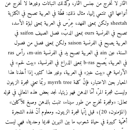
الثمار لا تخرج من جنس الثمار، وكذلك النباتات وغيرها لا تخرج عن
أنواعها التي تنتمي إليها. مثال ذلك: قطّة في العربية تصبح في الكلزية
sheetah ولكن بمعنى الفهد، عِرْس في العربية بمعنى لبؤة الأسد،
تصبح في الفرنسية ours بمعنى الدبّ، فصل الصيف saifon في
العربية يصبح في الفرنسية saison ولكن بمعنى فصل من فصول
السنة، عين ain في العربية تصبح يد في الفرنسية m-ain، رأس ras
في العربية، يُصبح b-ras بمعنى الذراع في الفرنسية، «بيت لحم» في
الآرامية هي «بيت خبز» في العربية، وغير هذا كثير. إذا أخذنا هذا
المعيار بعين الاعتبار، فإنّ كلمة myrrh tree ربّما تعني شجرة الزيتون
وليست شجرة المرّ، أمّا الدهن فهو زيتها. نجد بعض هذه المعاني في قوله
تعالى: «وشجرة تخرج من طور سيناء، تنبت بالدهن وصبغ للآكلين»
(المؤمنون، 20)، قيل إنّها شجرة الزيتون. ومعلوم أنّ لهذه الشجرة
أهمّية كبيرة في حياة شعوب ما بين النهرين قديما وحديثا، فهي ليست