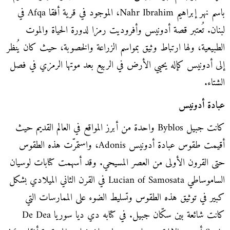
باسم نهر إبراهيم Nahr Ibrahim، الموجود في قرية أفقا Afqa في
لبنان. تُعتبر قصة أدونيس وأفروديت رمزا لدورة الحياة والموت
الطبيعية، ولها ارتباط وثيق بمواسم الزراعة والخصوبة، حيث كان يُنظر
إلى أدونيس كإله يحيي الأرض في الربيع بعد موتها الرمزي في فصل
الشتاء.
عبادة أدونيس
كانت جبيل Byblos واحدة من أبرز المواقع في العالم القديم حيث
أقيمت طقوس عبادة أدونيس Adonis، واستمرّت هذه الطقوس
حتى القرون الأولى من العصر المسيحي. وقد أسهمت كتابات لوسيان
الساموساطي Lucian of Samosata في القرن الثاني الميلادي بشكل
كبير في توثيق هذه الطقوس وتسليط الضوء على الممارسات التي
كانت شائعة بين سكّان جبيل. في كتابه دي ديا سوريا De Dea