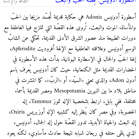
أُسْطُورة أدونيس: قِصّة الحبّ والبَعْث
الثقافة والإناسة
أسطورة أدونيس Adonis هي حكاية قديمة تُجسّد مزيجا بين الحبّ
والمأساة، الموت والبعث. تُروى هذه القصّة التي تمتزج فيها العاطفة مع
دورات الطبيعة منذ عصور الشرق الأدنى القديمة. تحكي عن الشابّ
الوسيم أدونيس وعلاقته العاطفية مع الإلهة أفروديت Aphrodite،
إلهة الحبّ والجمال في الإسطارة اليونانية. بدأت هذه الأسطورة في
الحضارات القديمة مثل الكنعانية، حيث كان أدونيس يُعرف باسم
أدون Adon، والذي تعني «السيّد» أو «الربّ». كما انتشرت في
مناطق بلاد ما بين النهرين Mesopotamia ومصر القديمة بأسماء
مختلفة. ففي بابل، ارتبط بشخصية الإله تموز Tammuz، إله
الخصوبة، وفي مصر كان يُنظر إليه كشبيه الإله أوزيريس Osiris،
إله البعث والحياة الأبدية. تدور القصّة حول إله الجمال، أدونيس،
الذي يلقى حتفه في ريعان شبابه نتيجة حادث مأساوي، لكنّه يعود