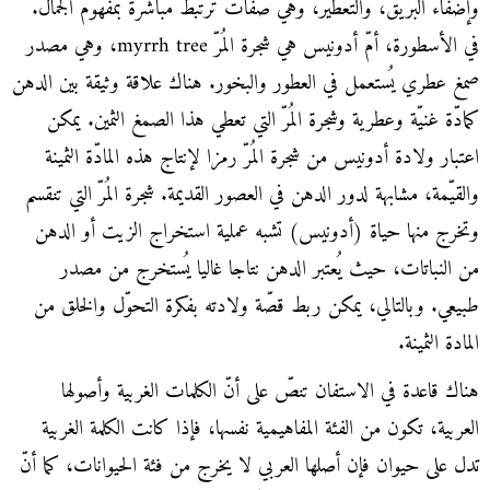
وإضفاء البريق، والتعطير، وهي صفات ترتبط مباشرة بمفهوم الجمال.
في الأسطورة، أمّ أدونيس هي شجرة المُرّ myrrh tree، وهي مصدر
صمغ عطري يُستعمل في العطور والبخور. هناك علاقة وثيقة بين الدهن
كمادّة غنيّة وعطرية وشجرة المُرّ التي تعطي هذا الصمغ الثمين. يمكن
اعتبار ولادة أدونيس من شجرة المُرّ رمزا لإنتاج هذه المادّة الثمينة
والقيّمة، مشابهة لدور الدهن في العصور القديمة. شجرة المُرّ التي تنقسم
وتخرج منها حياة (أدونيس) تشبه عملية استخراج الزيت أو الدهن
من النباتات، حيث يُعتبر الدهن نتاجا غاليا يُستخرج من مصدر
طبيعي. وبالتالي، يمكن ربط قصّة ولادته بفكرة التحوّل والخلق من
المادة الثمينة.
هناك قاعدة في الاستفان تنصّ على أنّ الكلمات الغربية وأصولها
العربية، تكون من الفئة المفاهيمية نفسها، فإذا كانت الكلمة الغربية
تدل على حيوان فإن أصلها العربي لا يخرج من فئة الحيوانات، كما أنّ