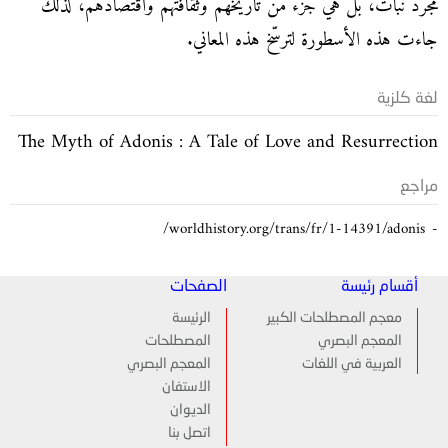
مجرّد نبات، بل هي جزء من تاريخهم وثقافتهم واقتصادهم، لذلك
جاءت هذه الأسطورة لترسّخ هذه المعاني.
لغة كلزية
The Myth of Adonis : A Tale of Love and Resurrection
مراجع
worldhistory.org/trans/fr/1-14391/adonis/
أقسام رئيسة
الصفحات
معجم المصطلحات الكبير
الرئيسة
المعجم البصري
المصطلحات
العربية في اللغات
المعجم البصري
الاستفان
الديوان
اتصل بنا