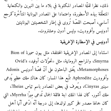
ذلك، نظرا لقلّة المصادر المكتوبة في بلاد ما بين النهرين والكنعانية
المتعلّقة بهذه الأسطورة، واعتمادا على المصادر اليونانية المتأخّرة كمرجع
أساسي، أصبحت القصّة تُروى في إطار الشخصيتين اليونانيتين
أدونيس وأفروديت، وليس أدون وعشتروت.
أدونيس في الإسطارة الإغريقية
استنادا إلى المصادر الإغريقية المختلفة، مثل بيون سميرنا Bion of
Smyrna، والمراجع الرومانية، مثل «تحوّلات أوفيد» Ovid’s
Metamorphoses، يتّفق الباحثون على أنّ قصّة أدونيس Adonis
وأفروديت Aphrodite تتّبع هذا المسار: كان هناك ملك عظيم يُدعى
سينير Cinyras، ويُعرف في بعض المصادر باسم ثياس Theias،
ملك آشور. كان لهذا الملك ابنة فائقة الجمال تُدعى مِيرّا Myrrha، التي
كان جمالها مصدر فخر كبير لوالدها، إلى درجة أنّه ادّعى أنّها أجمل