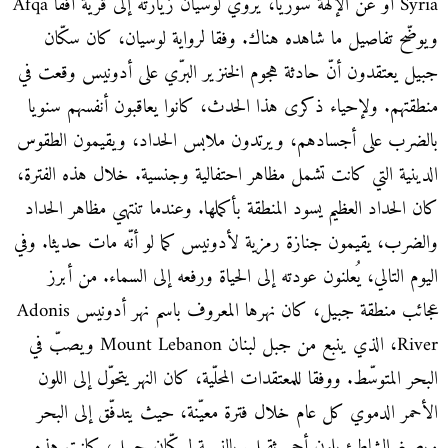
Syria أو عن الإلهة سوريا، يروي لوسيان زيارته إلى قرية أفقا Afqa
ويوضّح تفاصيل ما شاهده هناك. وفقا لرواية لوسيان، كان سكّان
جبيل يعتقدون أنّ حادثة هجوم الخنزير البرّي على أدونيس وقعت في
منطقتهم. ولإحياء ذكرى هذا الحدث، كانوا يعاقبون أنفسهم سنويا
بالضرب على أجسادهم، ويرتدون ملابس الحداد، ويقيمون الطقوس
الدينية التي كانت تشمل مظاهر احتفالية وجنسية. خلال هذه الفترة،
كان الحداد العظيم يسود المنطقة بأكملها. وعندما تنتهي مظاهر الحداد
والضرب، يقيمون جنازة رمزية لأدونيس كما لو أنّه مات حديثا. وفي
اليوم التالي، يُعلنون عودته إلى الحياة ورفعه إلى السماء. من أبرز
عجائب منطقة جبيل، كان نهرها المعروف باسم نهر أدونيس Adonis
River، الذي ينبع من جبل لبنان Mount Lebanon ويصبّ في
البحر المتوسّط. ووفقا للمعتقدات المحلّية، كان النهر يتحوّل إلى اللون
الأحمر الدموي كل عام خلال فترة معيّنة، حيث يتدفّق إلى البحر
ويصبغ الشاطئ بلون أحمر ثقيل. بالنسبة لسكّان جبيل، كانت هذه