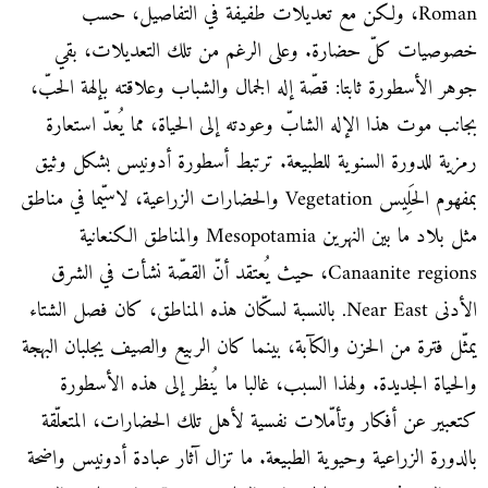
Roman، ولكن مع تعديلات طفيفة في التفاصيل، حسب
خصوصيات كلّ حضارة. وعلى الرغم من تلك التعديلات، بقي
جوهر الأسطورة ثابتا: قصّة إله الجمال والشباب وعلاقته بإلهة الحبّ،
بجانب موت هذا الإله الشابّ وعودته إلى الحياة، مما يُعدّ استعارة
رمزية للدورة السنوية للطبيعة. ترتبط أسطورة أدونيس بشكل وثيق
بمفهوم الحَلِيس Vegetation والحضارات الزراعية، لاسيّما في مناطق
مثل بلاد ما بين النهرين Mesopotamia والمناطق الكنعانية
Canaanite regions، حيث يُعتقد أنّ القصّة نشأت في الشرق
الأدنى Near East. بالنسبة لسكّان هذه المناطق، كان فصل الشتاء
يمثّل فترة من الحزن والكآبة، بينما كان الربيع والصيف يجلبان البهجة
والحياة الجديدة. ولهذا السبب، غالبا ما يُنظر إلى هذه الأسطورة
كتعبير عن أفكار وتأمّلات نفسية لأهل تلك الحضارات، المتعلّقة
بالدورة الزراعية وحيوية الطبيعة. ما تزال آثار عبادة أدونيس واضحة