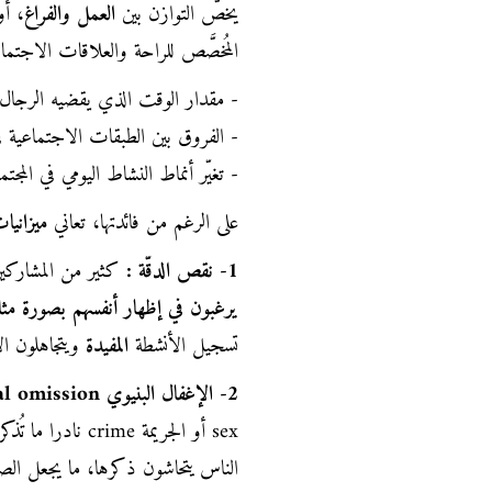
يخصّ التوازن بين
العمل والفراغ
، أو
المُخصَّص للراحة والعلاقات الاجتما
- مقدار الوقت الذي يقضيه الرجال وا
- الفروق بين الطبقات الاجتماعية ف
- تغيّر أنماط النشاط اليومي في المجتم
على الرغم من فائدتها، تعاني
ميزانيا
1- نقص الدقّة :
كثير من المشاركين ل
يرغبون في إظهار أنفسهم بصورة مثال
تسجيل الأنشطة
المفيدة
ويتجاهلون ا
2- الإغفال البنيوي
al omission
sex أو الجريمة e
الناس يتحاشون ذكرها، ما يجعل الصو