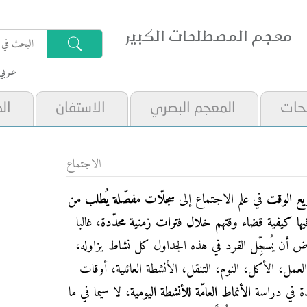
معجم المصطلحات الكبير
عـربي
حات
المعجم البصري
الاستفان
ال
الاجتماع
ع الوقت
في علم الاجتماع إلى
سجلّات مفصّلة يُطلب من
 فيها كيفية قضاء وقتهم خلال فترات زمنية محدّدة
، غالبا
ض أن يُسجِّل الفرد في هذه الجداول كل نشاط يزاوله،
العمل، الأكل، النوم، التنقل، الأنشطة العائلية، أوقات
يدة في دراسة
الأنماط العامّة للأنشطة اليومية
، لا سيما في ما