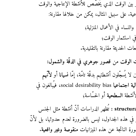
 بين الوقت الذي يُخصَّص للأنشطة الإنتاجية والوقت
عية. على سبيل المثال، يمكن من خلالها مقارنة:
لنساء في الأعمال المنزلية؛
ي استثمار الوقت؛
عات الحديثة مقارنة بالتقليدية.
ت الوقت
من
قصور جوهري في الدقّة والشمول:
ا يُسجّلون أنشطتهم بدقّة تامّة، إمّا
نسيانا
أو
لأنّهم
ية اجتماعيا
social desirability bias، فيُبالغون في
لأنشطة
السطحية
أو الحسّاسة؛
structur
:
تُظهر الدراسات أنّ أنشطة مثل الجنس
crim نادرا ما تُذكر في هذه الجداول، ليس بالضرورة لعدم حدوثها، بل لأنّ
رة الناتجة عن هذه الميزانيات
منقوصة وغير واقعية
.