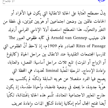
عَتابة
الاجتماع
يدلّ مصطلح العَتابة على الحالة الانتقالية التي يكون فيها الأفراد أو
الجماعات عالقين بين وضعين اجتماعيين أو هوّيتين مميّزتين، في لحظة من
التغيّر والتحوّل. هذا المصطلح استعمله أولا الإناسي الفرنسي أرنولد
فان جينيب Arnold van Gennep في كتابه
طقوس
العبور The
Rites of Passage
الصادر عام 1909م، إذ لاحظ أنّ الطقوس التي
تمارسها المجتمعات التقليدية عند الانتقال بين مراحل الحياة (كالبلوغ
أو الزواج أو الموت) تتبع ثلاث مراحل أساسية: الفصل، والعتابة،
وإعادة الإدماج. المرحلة المُعتَّبة liminal تحديدا، هي اللحظة التي
يصبح فيها الفرد منفصلا عن هويته السابقة ولكنّه لم يكتسب بعد
هوّية جديدة، ما يجعله في وضعية غامضة، وأحيانا مقدّسة، إذ يكون
خارج المعايير الاجتماعية المعتادة. تتّسم هذه الحالة بالهَشاشة، لكنّها
أيضا تفتح المجال أمام إمكانية إعادة تشكيل الذات وإعادة تعريف