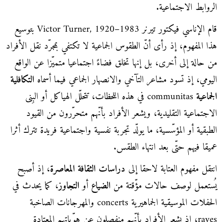
الروابط الاجتماعية.
قام الإناسي فيكتور تيرنر Victor Turner, 1920–1983 بتوسيع
هذا المفهوم، إذ رأى أنّ الطقوس الجماعية لا تكتفي بمجرّد نقل الأفراد
من حالة إلى أخرى، بل إنها تخلق فضاءً اجتماعيا متميّزا عن الواقع
اليومي، إذ تسود مشاعر التآخي والانصهار الجماعي فيما أسماه
التكافلية
الجماعية
communitas في هذه اللحظات، تتحلّل الهياكل أو البِنى
الاجتماعية التقليدية، ويشعر الأفراد بأنّهم متحرّرون من القيود
الطبقية أو المؤسّسية، ما يولّد تجربة نفسية واجتماعية فريدة تترك أثرا
عميقا فيهم حتّى بعد انتهاء الطقس.
انتقل مفهوم العتابة لاحقا إلى
دراسات الثقافة المعاصرة
، إذ أصبح
يُستعمل لوصف حالات مؤّقتة من
الضياع
أو
التجاوز
، كما يحدث في
الحفلات الموسيقية الجماهيرية concerts والمهرجانات الصاخبة
raves، إذ يشعر الأفراد بأنّهم منفصلون عن هوّياتهم المعتادة