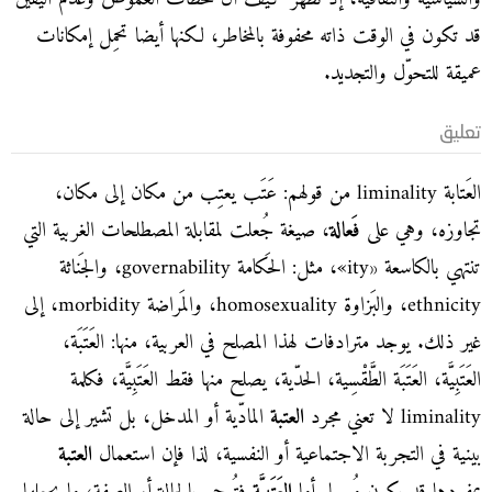
قد تكون في الوقت ذاته محفوفة بالمخاطر، لكنها أيضا تحمِل إمكانات
عميقة للتحوّل والتجديد.
تعليق
العَتابة liminality من قولهم: عَتَب يعتِب من مكان إلى مكان،
تجاوزه، وهي على
فَعالة
، صيغة جُعلت لمقابلة المصطلحات الغربية التي
تنتهي بالكاسعة «ity»، مثل: الحَكامة governability، والجَناثة
ethnicity، والبَزاوة homosexuality، والمَراضة morbidity، إلى
غير ذلك. يوجد مترادفات لهذا المصلح في العربية، منها: العَتَبَة،
العَتَبِيَّة، العَتَبَة الطَّقْسِية، الحدّية، يصلح منها فقط العَتَبِيَّة، فكلمة
liminality لا تعني مجرد
العتبة
المادّية أو المدخل، بل تشير إلى حالة
بينية في التجربة الاجتماعية أو النفسية، لذا فإن استعمال
العتبة