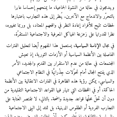
ويندمجون في حالة من النشوة الجماعية، ما يمنحهم إحساسا عابرا
بالتحرّر والاندماج مع الآخرين. يُنظر إلى هذه التجارب باعتبارها
لحظات تتيح للأفراد إعادة النظر في واقعهم المعتاد، بل وربما تغييره،
نظرا لقدرتها على زعزعة الهياكل المعرفية والاجتماعية المستقرّة.
في مجال
الإناسة السياسية
، يستعمل هذا المفهوم أيضا لتحليل الفترات
الفاصلة بين الأنظمة السياسية أو الأزمات الثورية، إذ تعيش
المجتمعات في حالة من عدم الاستقرار بين القديم والجديد، الأمر
الذي يفتح المجال أمام تحوّلات جِذْرانِيَّة في النظام الاجتماعي
والسياسي. يمكن رؤية هذه الظاهرة في الفترات الانتقالية بين الأنظمة
الحاكمة، أو في اللحظات التي تنهار فيها القواعد الاجتماعية التقليدية من
دون أن تحلّ محلّها قواعد جديدة واضحة. بالتالي، لا تقتصر العَتابة على
التجارب الفردية أو الطقوس الدينية، بل تمتد إلى البِنى الاجتماعية
والسياسية والثقافية، إذ تُظهر كيف أنّ لحظات الغموض وعدم اليقين