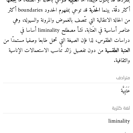
بمفردها قد يكون مُبهما. أما
العَتَبِيَّة
فتُوحي بالحالة أو الصفة، ما يجعلها
أكثر دقّة. بينما
الحدّية
قد توحي بمفهوم الحدود boundaries أكثر
من الحالة الانتقالية التي تتّصف بالغموض والمرونة والسيولة، وهي
عناصر أساسية في العَتابة. نشأ مصطلح liminality أساسا في
دراسات الطقوس، لذا فإن الصيغة التي تحمل طابعا وصفيا مستمدّا من
العتبة الطقسية
من دون تفصيل زائد تُناسب الاستعمالات الإناسية
والثقافية.
مترادف
عَتَبِيَّة
لغة كلزية
liminality